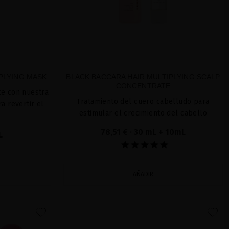
PLYING MASK
BLACK BACCARA HAIR MULTIPLYING SCALP
CONCENTRATE
te con nuestra
Tratamiento del cuero cabelludo para
a revertir el
estimular el crecimiento del cabello
78,51 €
· 30 mL + 10mL
L
AÑADIR
favorite
favorite