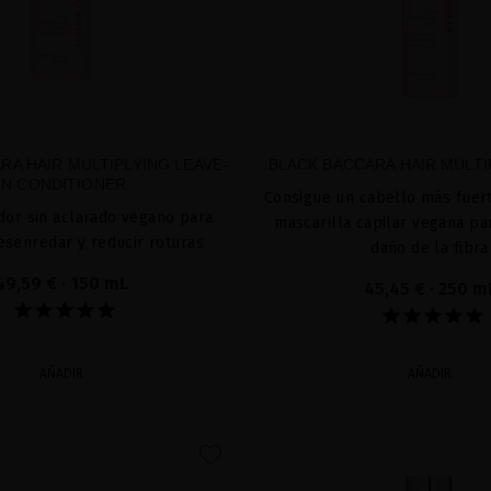
RA HAIR MULTIPLYING LEAVE-
BLACK BACCARA HAIR MULTI
IN CONDITIONER
Consigue un cabello más fuer
dor sin aclarado vegano para
mascarilla capilar vegana par
desenredar y reducir roturas
daño de la fibra
49,59 €
· 150 mL
45,45 €
· 250 m
AÑADIR
AÑADIR
favorite