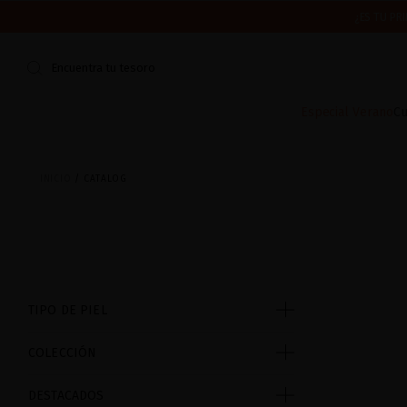
¿ES TU PR
CERRAMOS POR VACACIONES DEL 7 AL 16 DE AGOSTO.
ENV
Encuentra tu tesoro
Especial Verano
Cu
INICIO
CATALOG
TIPO DE PIEL
COLECCIÓN
DESTACADOS