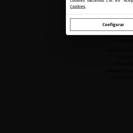
cookies haciendo clic en "Ace
Cookies
.
Configurar
BLACK BACC
RITUAL 
Fase 1 de ch
capila
ultrainte
redensificar 
un crecimie