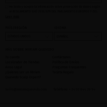
He leído y acepto la información sobre protección de datos según
el REGLAMENTO (UE) 2016/679 DEL PARLAMENTO EUROPEO Y DEL
Leer más
CONSEJO de 27 de abril de 2016 relativo a la protección de las
personas físicas en lo que respecta al tratamiento de datos
personales y a la libre circulación de estos datos: Sus datos son
PAÍS/REGIÓN
IDIOMA
utilizados para gestionar las consultas e incidencias recibidas a
través del formulario de contacto incorporado en nuestra web,
ESTADOS UNIDOS
ESPAÑOL
mediante sus tratamiento como "
". La base legal
Formulario web
para el tratamiento de su datos es su consentimiento a través de
MÁS SOBRE MIRIAM QUEVEDO
la aceptación del checkbox. No se cederán datos a terceros, salvo
obligación legal. Podrá acceder, rectifcar y suprimir los datos así
Tu cuenta
Contáctanos
como otros derechos,tal y como se explica en la información
Localizador de Tiendas
Política de Envíos
adicional. La información adicional la encontrará en el
AVISO
Aviso Legal
Preguntas Frequentes
LEGAL
de nuestra página web.
¿Quieres ser un Miriam
Tarjeta Regalo
Quevedo Scalp Expert?
hello@miriamquevedo.com
Teléfono
+ 34 93 844 39 94