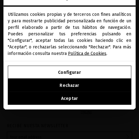
Tus preciosos esenciales para una piel del
rostro rejuvenecida, hidratada y radiante
Utilizamos cookies propias y de terceros con fines analíticos
close
y para mostrarte publicidad personalizada en función de un
247,93 €
Te damos la bienvenida a
miriamquevedo.com
perfil elaborado a partir de tus hábitos de navegación.
Puedes personalizar tus preferencias pulsando en
AÑADIR
"Configurar", aceptar todas las cookies haciendo clic en
Estás navegando en la tienda internacional.
"Aceptar", o rechazarlas seleccionando "Rechazar". Para más
información consulta nuestra
Política de Cookies
.
Mostrando 1-3 de 3 artículo(s)
IR A NUESTRA E-TIENDA DE ESTADOS UNIDOS
Configurar
SEGUIR NAVEGANDO EN ESTA E-TIENDA
Rechazar
Ver la lista de países a los que enviamos
Aceptar
REGALOS PRECIOSOS
BENEFICIOS MQ
DIAGNÓSTICO CAPILAR
PAGO SEGURO
ONLINE
RECIBE NUESTA NEWSLETTER