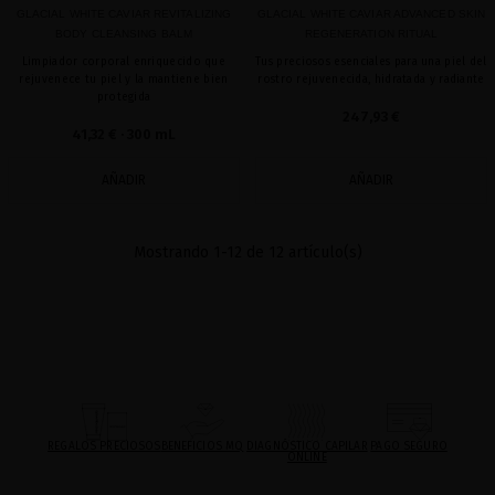
GLACIAL WHITE CAVIAR REVITALIZING
GLACIAL WHITE CAVIAR ADVANCED SKIN
BODY CLEANSING BALM
REGENERATION RITUAL
Limpiador corporal enriquecido que
Tus preciosos esenciales para una piel del
rejuvenece tu piel y la mantiene bien
rostro rejuvenecida, hidratada y radiante
protegida
247,93 €
41,32 €
· 300 mL
AÑADIR
AÑADIR
Mostrando 1-12 de 12 artículo(s)
REGALOS PRECIOSOS
BENEFICIOS MQ
DIAGNÓSTICO CAPILAR
PAGO SEGURO
ONLINE