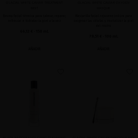
GLACIAL WHITE CAVIAR TREATMENT
GLACIAL WHITE CAVIAR OXYGEN
MIST
MASQUE
Bruma facial térmica para calmar, reparar,
Mascarilla facial rejuvenecedora para
refrescar e hidratar la piel a la vez
oxigenar las células y revitalizar la piel
del rostro
66,12 €
· 150 mL
78,51 €
· 100 mL
AÑADIR
AÑADIR
favorite
favorite
BLACK BACCARA VOLCANIC CLEANSING
GLACIAL WHITE CAVIAR PRECIOUS EYE