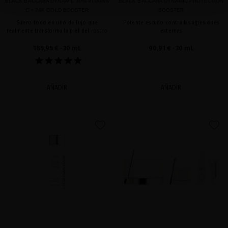
BLACK BACCARA DYNAMIC 30% VITAMIN
BLACK BACCARA DYNAMIC PROTECTION
C + 24K GOLD BOOSTER
BOOSTER
Suero todo en uno de lujo que
Potente escudo contra las agresiones
realmente transforma la piel del rostro
externas
185,95 €
· 30 mL
90,91 €
· 30 mL
AÑADIR
AÑADIR
favorite
favorite