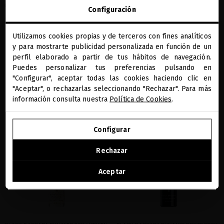
GLACIAL WHITE CAVIAR REGENERATING
GLACIAL WHITE CAVIAR CELL
Configuración
BODY SCRUB
REJUVENATING BODY CREAM
El primer exfoliante corporal antiedad
Más allá de hidratación, la primera crema
Utilizamos cookies propias y de terceros con fines analíticos
que devuelve la belleza a la piel a la vez
corporal antiedad que reafirma, tensa y
close
que la nutre
alisa la piel
y para mostrarte publicidad personalizada en función de un
Te damos la bienvenida a
miriamquevedo.com
perfil elaborado a partir de tus hábitos de navegación.
82,64 €
· 250 mL
103,31 €
· 200 mL
Puedes personalizar tus preferencias pulsando en
"Configurar", aceptar todas las cookies haciendo clic en
Estás navegando en la tienda internacional.
AÑADIR
AÑADIR
"Aceptar", o rechazarlas seleccionando "Rechazar". Para más
información consulta nuestra
Política de Cookies
.
IR A NUESTRA E-TIENDA DE ESTADOS UNIDOS
favorite
favorite
Configurar
SEGUIR NAVEGANDO EN ESTA E-TIENDA
Rechazar
Ver la lista de países a los que enviamos
Aceptar