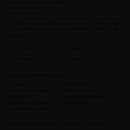
RECIBE NUESTA NEWSLETTER
He leído y acepto la información sobre protección de datos según
el REGLAMENTO (UE) 2016/679 DEL PARLAMENTO EUROPEO Y DEL
Leer más
CONSEJO de 27 de abril de 2016 relativo a la protección de las
personas físicas en lo que respecta al tratamiento de datos
personales y a la libre circulación de estos datos: Sus datos son
PAÍS/REGIÓN
IDIOMA
utilizados para gestionar las consultas e incidencias recibidas a
través del formulario de contacto incorporado en nuestra web,
ESTADOS UNIDOS
ESPAÑOL
mediante sus tratamiento como "
". La base legal
Formulario web
para el tratamiento de su datos es su consentimiento a través de
MÁS SOBRE MIRIAM QUEVEDO
la aceptación del checkbox. No se cederán datos a terceros, salvo
obligación legal. Podrá acceder, rectifcar y suprimir los datos así
Tu cuenta
Contáctanos
como otros derechos,tal y como se explica en la información
Localizador de Tiendas
Política de Envíos
adicional. La información adicional la encontrará en el
AVISO
Aviso Legal
Preguntas Frequentes
LEGAL
de nuestra página web.
¿Quieres ser un Miriam
Tarjeta Regalo
Quevedo Scalp Expert?
hello@miriamquevedo.com
Teléfono
+ 34 93 844 39 94