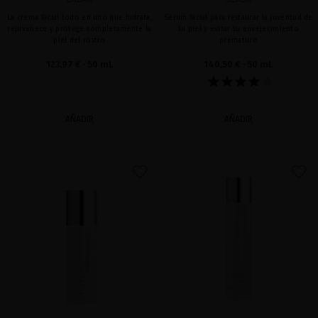
La crema facial todo en uno que hidrata,
Serum facial para restaurar la juventud de
rejuvenece y protege completamente la
tu piel y evitar su envejecimiento
piel del rostro
prematuro
123,97 €
· 50 mL
140,50 €
· 50 mL
AÑADIR
AÑADIR
favorite
favorite