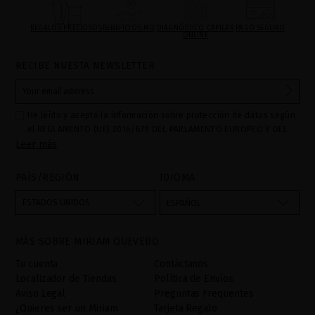
REGALOS PRECIOSOS
BENEFICIOS MQ
DIAGNÓSTICO CAPILAR
PAGO SEGURO
ONLINE
RECIBE NUESTA NEWSLETTER
He leído y acepto la información sobre protección de datos según
el REGLAMENTO (UE) 2016/679 DEL PARLAMENTO EUROPEO Y DEL
Leer más
CONSEJO de 27 de abril de 2016 relativo a la protección de las
personas físicas en lo que respecta al tratamiento de datos
personales y a la libre circulación de estos datos: Sus datos son
PAÍS/REGIÓN
IDIOMA
utilizados para gestionar las consultas e incidencias recibidas a
través del formulario de contacto incorporado en nuestra web,
ESTADOS UNIDOS
ESPAÑOL
mediante sus tratamiento como "
". La base legal
Formulario web
para el tratamiento de su datos es su consentimiento a través de
MÁS SOBRE MIRIAM QUEVEDO
la aceptación del checkbox. No se cederán datos a terceros, salvo
obligación legal. Podrá acceder, rectifcar y suprimir los datos así
Tu cuenta
Contáctanos
como otros derechos,tal y como se explica en la información
Localizador de Tiendas
Política de Envíos
adicional. La información adicional la encontrará en el
AVISO
Aviso Legal
Preguntas Frequentes
LEGAL
de nuestra página web.
¿Quieres ser un Miriam
Tarjeta Regalo