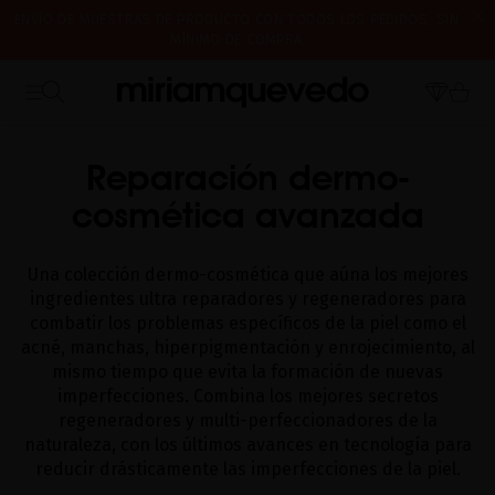
ENVÍO DE MUESTRAS DE PRODUCTO CON TODOS LOS PEDIDOS, SIN
MÍNIMO DE COMPRA
¿ES TU PRIMERA VEZ? CONSIGUE UN 10% DE DESCUENTO EN TU
CERRAMOS POR VACACIONES DEL 7 AL 16 DE AGOSTO. A PARTIR DEL
PRIMERA COMPRA.
SUSCRÍBETE AHORA
INICIO
CATALOG
CUIDADO FACIAL DE A-HELIX ADVANCED
17 DE AGOSTO EMPEZAREMOS A PREPARAR Y ENVIAR LOS PEDIDOS EN
ORDEN DE RECEPCIÓN. ¡GRACIAS Y FELIZ VERANO!
Reparación dermo-
cosmética avanzada
Una colección dermo-cosmética que aúna los mejores
ingredientes ultra reparadores y regeneradores para
combatir los problemas específicos de la piel como el
acné, manchas, hiperpigmentación y enrojecimiento, al
mismo tiempo que evita la formación de nuevas
imperfecciones. Combina los mejores secretos
regeneradores y multi-perfeccionadores de la
naturaleza, con los últimos avances en tecnología para
reducir drásticamente las imperfecciones de la piel.