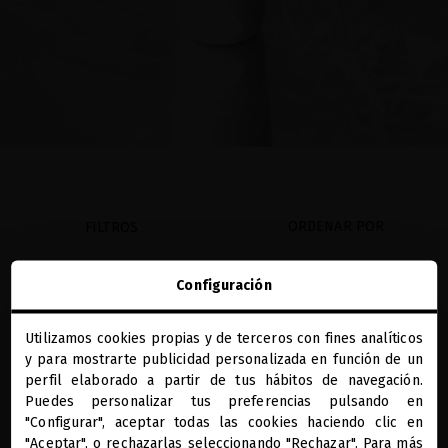
ORDENAR POR
FILTROS
Configuración
favorite
favorite
Utilizamos cookies propias y de terceros con fines analíticos
close
y para mostrarte publicidad personalizada en función de un
Te damos la bienvenida a
miriamquevedo.com
perfil elaborado a partir de tus hábitos de navegación.
Puedes personalizar tus preferencias pulsando en
"Configurar", aceptar todas las cookies haciendo clic en
Estás navegando en la tienda internacional.
"Aceptar", o rechazarlas seleccionando "Rechazar". Para más