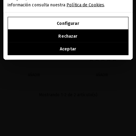
información consulta nuestra
Política de Cookies
.
IR A NUESTRA E-TIENDA DE ESTADOS UNIDOS
A-HELIX ADVANCED RENEWAL HAND
A-HELIX ADVANCED RENEWAL PRIMER
Configurar
CREAM
CLEANSING GEL
SEGUIR NAVEGANDO EN ESTA E-TIENDA
Hidrata mientras rejuvenece las manos
El limpiador facial con acción exfoliante
Rechazar
para una piel perfectamente limpia y
33,06 €
· 100 mL
rejuvenecida
Ver la lista de países a los que enviamos
Aceptar
24,79 €
· 200 mL
AÑADIR
AÑADIR
Mostrando 1-2 de 2 artículo(s)