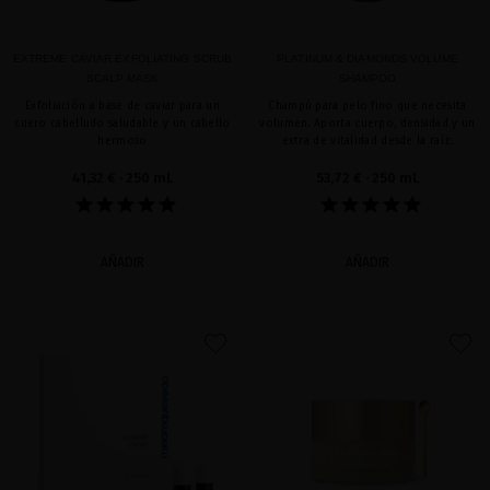
EXTREME CAVIAR EXFOLIATING SCRUB
PLATINUM & DIAMONDS VOLUME
SCALP MASK
SHAMPOO
Exfoliación a base de caviar para un
Champú para pelo fino que necesita
cuero cabelludo saludable y un cabello
volumen. Aporta cuerpo, densidad y un
hermoso
extra de vitalidad desde la raíz.
41,32 €
· 250 mL
53,72 €
· 250 mL
AÑADIR
AÑADIR
favorite
favorite