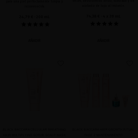
veces, devolviendo brillo, suavidad y un
para una piel perfectamente limpia y
acabado de lujo al instante.
rejuvenecida
74,38 €
· 4 x 20 mL
24,79 €
· 200 mL
AÑADIR
AÑADIR
favorite
favorite
BLACK BACCARA CELLULAR BREATHING
BLACK BACCARA HAIR GROWTH RITUAL
HAIR MULTIPLYING SCRUB SCALP MASK
FASE 2 MANTENIMIENTO