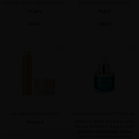
EXTREME CAVIAR PURE BALANCE DUO
EXTREME CAVIAR VITALITY DUO
74,38 €
78,51 €
AÑADIR
AÑADIR
favorite
favorite
SUBLIME GOLD OPULENT DUO
BLACK BACCARA LONGEVITY NOIR OIL
264,46 €
Tratamiento global antiedad en aceite
seco que actúa sobre la
piel
, el
cuero
cabelludo
y la
fibra capilar
. Repara,
regenera y rejuvenece, aportando