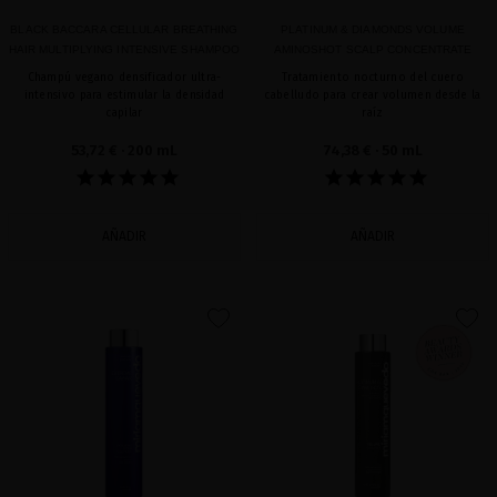
BLACK BACCARA CELLULAR BREATHING
PLATINUM & DIAMONDS VOLUME
HAIR MULTIPLYING INTENSIVE SHAMPOO
AMINOSHOT SCALP CONCENTRATE
Champú vegano densificador ultra-
Tratamiento nocturno del cuero
intensivo para estimular la densidad
cabelludo para crear volumen desde la
capilar
raíz
53,72 €
· 200 mL
74,38 €
· 50 mL
AÑADIR
AÑADIR
favorite
favorite