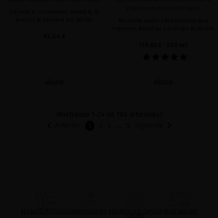
FORTIFYING INTENSIVE MASK
Estimula el crecimiento saludable, la
fuerza y la densidad del cabello
Mascarilla capilar ultra-intensiva para
regenerar, densificar y proteger la melena
82,64 €
119,83 €
· 200 mL
AÑADIR
AÑADIR
Mostrando 1-24 de 104 artículo(s)


…
Anterior
Siguiente
1
2
3
5
REGALOS PRECIOSOS
BENEFICIOS MQ
DIAGNÓSTICO CAPILAR
PAGO SEGURO
ONLINE