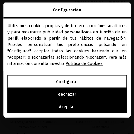
firmeza, elasticidad y luminosidad.
Configuración
74,38 €
· 30 mL
Utilizamos cookies propias y de terceros con fines analíticos
close
y para mostrarte publicidad personalizada en función de un
Te damos la bienvenida a
AÑADIR
AÑADIR
miriamquevedo.com
perfil elaborado a partir de tus hábitos de navegación.
Puedes personalizar tus preferencias pulsando en
"Configurar", aceptar todas las cookies haciendo clic en
Estás navegando en la tienda internacional.
"Aceptar", o rechazarlas seleccionando "Rechazar". Para más
favorite
favorite
información consulta nuestra
Política de Cookies
.
IR A NUESTRA E-TIENDA DE ESTADOS UNIDOS
Configurar
SEGUIR NAVEGANDO EN ESTA E-TIENDA
Rechazar
Ver la lista de países a los que enviamos
Aceptar
MIRIAM QUEVEDO LUXURIOUS
LUXE CURE SET – THE SUBLIME
CLEANSING CLOTH
NUTRITION