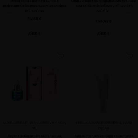
Ayuda delicadamente a eliminar
Cuidado supremo y luminosidad exquisita
perfectamente las impurezas y los residuos
para celebrar la belleza y el lujo del
del producto
cabello.
14,88 €
144,63 €
AÑADIR
AÑADIR
favorite
favorite
LUXE CURE SET WITH LONGEVITY NOIR
A-HELIX ADVANCED RENEWAL HAND
OIL
CREAM
Regeneración profunda y vitalidad
Hidrata mientras rejuvenece las manos