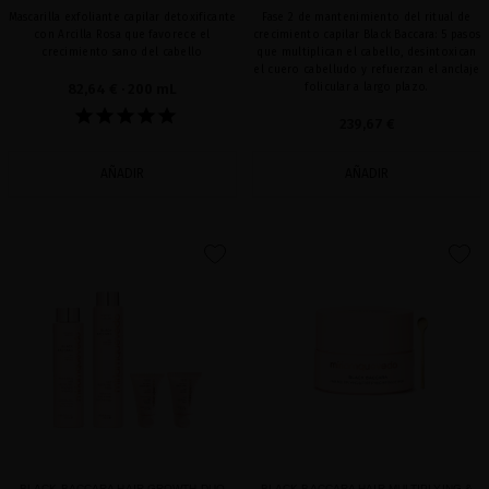
Mascarilla exfoliante capilar detoxificante
Fase 2 de mantenimiento del ritual de
con Arcilla Rosa que favorece el
crecimiento capilar Black Baccara: 5 pasos
crecimiento sano del cabello
que multiplican el cabello, desintoxican
el cuero cabelludo y refuerzan el anclaje
82,64 €
· 200 mL
folicular a largo plazo.
239,67 €
AÑADIR
AÑADIR
favorite
favorite
BLACK BACCARA HAIR GROWTH DUO
BLACK BACCARA HAIR MULTIPLYING &