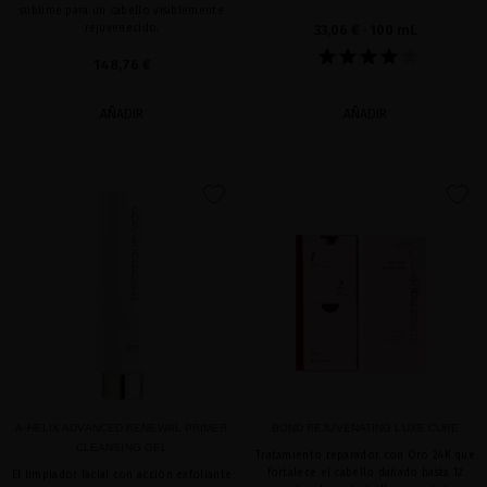
sublime para un cabello visiblemente
rejuvenecido.
33,06 €
· 100 mL
148,76 €
AÑADIR
AÑADIR
favorite
favorite
A-HELIX ADVANCED RENEWAL PRIMER
BOND REJUVENATING LUXE CURE
CLEANSING GEL
Tratamiento reparador con Oro 24K que
fortalece el cabello dañado hasta 12
El limpiador facial con acción exfoliante