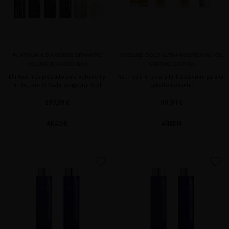
PLATINUM & DIAMONDS DRAMATIC
SUBLIME GOLD ULTRA-NOURISHING OIL
VOLUME DIAMOND BOX
SPECIAL EDITION
El ritual más preciado para volumen y
Nutrición intensa y brillo sublime para un
brillo, con el Scalp Longevity Tool
cabello radiante.
293,39 €
90,91 €
AÑADIR
AÑADIR
favorite
favorite