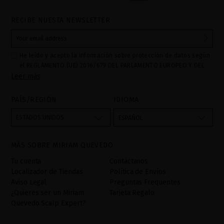
RECIBE NUESTA NEWSLETTER
He leído y acepto la información sobre protección de datos según
el REGLAMENTO (UE) 2016/679 DEL PARLAMENTO EUROPEO Y DEL
Leer más
CONSEJO de 27 de abril de 2016 relativo a la protección de las
personas físicas en lo que respecta al tratamiento de datos
personales y a la libre circulación de estos datos: Sus datos son
PAÍS/REGIÓN
IDIOMA
utilizados para gestionar las consultas e incidencias recibidas a
través del formulario de contacto incorporado en nuestra web,
ESTADOS UNIDOS
ESPAÑOL
mediante sus tratamiento como "
". La base legal
Formulario web
para el tratamiento de su datos es su consentimiento a través de
MÁS SOBRE MIRIAM QUEVEDO
la aceptación del checkbox. No se cederán datos a terceros, salvo
obligación legal. Podrá acceder, rectifcar y suprimir los datos así
Tu cuenta
Contáctanos
como otros derechos,tal y como se explica en la información
Localizador de Tiendas
Política de Envíos
adicional. La información adicional la encontrará en el
AVISO
Aviso Legal
Preguntas Frequentes
LEGAL
de nuestra página web.
¿Quieres ser un Miriam
Tarjeta Regalo
Quevedo Scalp Expert?