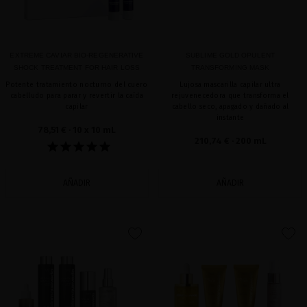
EXTREME CAVIAR BIO-REGENERATIVE
SUBLIME GOLD OPULENT
SHOCK TREATMENT FOR HAIR LOSS
TRANSFORMING MASK
Potente tratamiento nocturno del cuero
Lujosa mascarilla capilar ultra
cabelludo para parar y revertir la caída
rejuvenecedora que transforma el
capilar
cabello seco, apagado y dañado al
instante
78,51 €
· 10 x 10 mL
210,74 €
· 200 mL
AÑADIR
AÑADIR
favorite
favorite