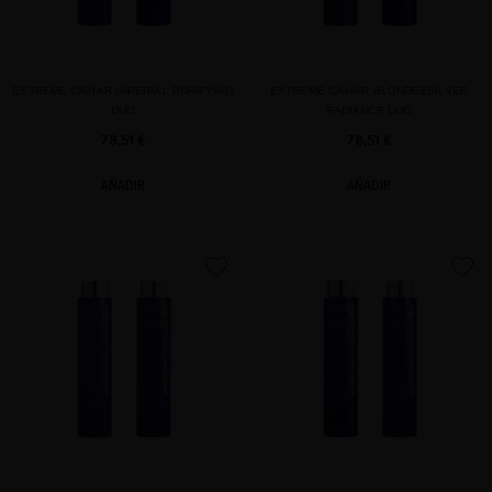
EXTREME CAVIAR IMPERIAL PURIFYING
EXTREME CAVIAR BLONDE&SILVER
DUO
RADIANCE DUO
78,51 €
78,51 €
AÑADIR
AÑADIR
favorite
favorite