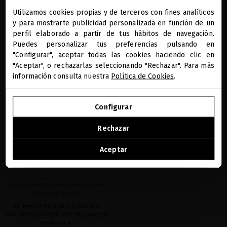
Utilizamos cookies propias y de terceros con fines analíticos
close
y para mostrarte publicidad personalizada en función de un
Te damos la bienvenida a
miriamquevedo.com
perfil elaborado a partir de tus hábitos de navegación.
AÑADIR
AÑADIR
Puedes personalizar tus preferencias pulsando en
"Configurar", aceptar todas las cookies haciendo clic en
Estás navegando en la tienda internacional.
"Aceptar", o rechazarlas seleccionando "Rechazar". Para más
información consulta nuestra
Política de Cookies
.
favorite
IR A NUESTRA E-TIENDA DE ESTADOS UNIDOS
Configurar
SEGUIR NAVEGANDO EN ESTA E-TIENDA
Rechazar
Ver la lista de países a los que enviamos
Aceptar
GLACIAL WHITE CAVIAR HYDRA-PURE
PRECIOUS ELIXIR
Rejuvenece tu cabello y mantenlo
totalmente protegido con este precioso
serum capilar