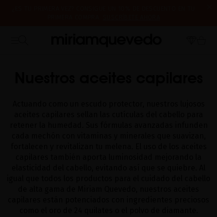
¿ES TU PRIMERA VEZ? CONSIGUE UN 10% DE DESCUENTO EN TU
PRIMERA COMPRA.
SUSCRÍBETE AHORA
ENVÍO DE MUESTRAS DE PRODUCTO CON TODOS LOS PEDIDOS, SIN
CERRAMOS POR VACACIONES DEL 7 AL 16 DE AGOSTO. A PARTIR DEL
MÍNIMO DE COMPRA
17 DE AGOSTO EMPEZAREMOS A PREPARAR Y ENVIAR LOS PEDIDOS EN
INICIO
CATALOG
ACEITES CAPILARES
ORDEN DE RECEPCIÓN. ¡GRACIAS Y FELIZ VERANO!
Nuestros aceites capilares
Actuando como un escudo protector, nuestros lujosos
aceites capilares sellan las cutículas del cabello para
retener la humedad. Sus fórmulas avanzadas infunden
cada mechón con vitaminas y minerales que suavizan,
fortalecen y revitalizan tu melena. El uso de los aceites
capilares también aporta luminosidad mejorando la
elasticidad del cabello, evitando así que se quiebre. Al
igual que todos los productos para el cuidado del cabello
de alta gama de Miriam Quevedo, nuestros aceites
capilares están potenciados con ingredientes preciosos
como el oro de 24 quilates o el polvo de diamante.