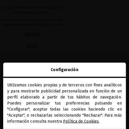
GLACIAL WHITE CAVIAR ADVANCED SKIN
REGENERATION RITUAL
Tus preciosos esenciales para una piel del
rostro rejuvenecida, hidratada y radiante
247,93 €
AÑADIR
Mostrando 1-1 de 1 artículo(s)
Configuración
Utilizamos cookies propias y de terceros con fines analíticos
close
y para mostrarte publicidad personalizada en función de un
Te damos la bienvenida a
miriamquevedo.com
perfil elaborado a partir de tus hábitos de navegación.
Puedes personalizar tus preferencias pulsando en
"Configurar", aceptar todas las cookies haciendo clic en
Estás navegando en la tienda internacional.
"Aceptar", o rechazarlas seleccionando "Rechazar". Para más
REGALOS PRECIOSOS
BENEFICIOS MQ
DIAGNÓSTICO CAPILAR
PAGO SEGURO
ONLINE
información consulta nuestra
Política de Cookies
.