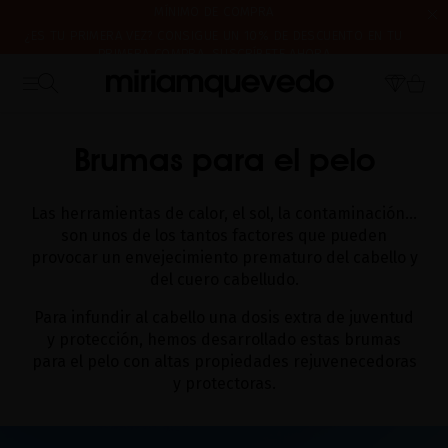
¿ES TU PRIMERA VEZ? CONSIGUE UN 10% DE DESCUENTO EN TU
PRIMERA COMPRA.
SUSCRÍBETE AHORA
ENVÍO DE MUESTRAS DE PRODUCTO CON TODOS LOS PEDIDOS, SIN
CERRAMOS POR VACACIONES DEL 7 AL 16 DE AGOSTO. A PARTIR DEL
MÍNIMO DE COMPRA
INICIO
CATALOG
BRUMA PARA EL PELO
17 DE AGOSTO EMPEZAREMOS A PREPARAR Y ENVIAR LOS PEDIDOS EN
ORDEN DE RECEPCIÓN. ¡GRACIAS Y FELIZ VERANO!
Brumas para el pelo
Las herramientas de calor, el sol, la contaminación…
son unos de los tantos factores que pueden
provocar un envejecimiento prematuro del cabello y
del cuero cabelludo.
Para infundir al cabello una dosis extra de juventud
y protección, hemos desarrollado estas brumas
para el pelo con altas propiedades rejuvenecedoras
y protectoras.