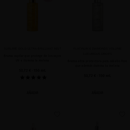
SUBLIME GOLD ULTRA-BRILLIANT MIST
PLATINUM & DIAMONDS VOLUME
LUXURIOUS DROPS
Bruma capilar que protege de los rayos
UV e ilumina la melena
Bruma ultra protectora para cabello fino
que además ilumina tu melena
53,72 €
· 150 mL
53,72 €
· 150 mL
AÑADIR
AÑADIR
favorite
favorite