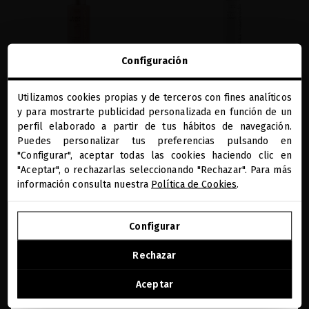
Configuración
Utilizamos cookies propias y de terceros con fines analíticos
close
y para mostrarte publicidad personalizada en función de un
BLACK BACCARA HAIR TEXTURIZING
GLACIAL WHITE CAVIAR HYDRA-PURE
Te damos la bienvenida a
WAVE MIST WITH ROSE GOLD
REJUVENATING MIST
miriamquevedo.com
perfil elaborado a partir de tus hábitos de navegación.
Puedes personalizar tus preferencias pulsando en
Lujosa bruma capilar antiedad y
Bruma ultra calmante, reparadora e
protectora para el cuidado de tus ondas
hidratante para el cabello y el cuero
"Configurar", aceptar todas las cookies haciendo clic en
Estás navegando en la tienda internacional.
y rizos
cabelludo
"Aceptar", o rechazarlas seleccionando "Rechazar". Para más
información consulta nuestra
Política de Cookies
.
41,32 €
· 150 mL
53,72 €
· 150 mL
IR A NUESTRA E-TIENDA DE ESTADOS UNIDOS
AÑADIR
AÑADIR
Configurar
SEGUIR NAVEGANDO EN ESTA E-TIENDA
Rechazar
Ver la lista de países a los que enviamos
favorite
Aceptar