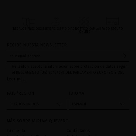
REGALOS PRECIOSOS
BENEFICIOS MQ
DIAGNÓSTICO CAPILAR
PAGO SEGURO
ONLINE
RECIBE NUESTA NEWSLETTER
He leído y acepto la información sobre protección de datos según
el REGLAMENTO (UE) 2016/679 DEL PARLAMENTO EUROPEO Y DEL
Leer más
CONSEJO de 27 de abril de 2016 relativo a la protección de las
personas físicas en lo que respecta al tratamiento de datos
personales y a la libre circulación de estos datos: Sus datos son
PAÍS/REGIÓN
IDIOMA
utilizados para gestionar las consultas e incidencias recibidas a
través del formulario de contacto incorporado en nuestra web,
ESTADOS UNIDOS
ESPAÑOL
mediante sus tratamiento como "
". La base legal
Formulario web
para el tratamiento de su datos es su consentimiento a través de
MÁS SOBRE MIRIAM QUEVEDO
la aceptación del checkbox. No se cederán datos a terceros, salvo
obligación legal. Podrá acceder, rectifcar y suprimir los datos así
Tu cuenta
Contáctanos
como otros derechos,tal y como se explica en la información