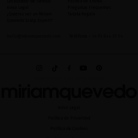
Localizador de Tiendas
Política de Envíos
adicional. La información adicional la encontrará en el
AVISO
Aviso Legal
Preguntas Frequentes
LEGAL
de nuestra página web.
¿Quieres ser un Miriam
Tarjeta Regalo
Quevedo Scalp Expert?
hello@miriamquevedo.com
Teléfono
+ 34 93 844 39 94
MIRIAM QUEVEDO © ALL RIGHTS RESERVED
Aviso Legal
Política de Privacidad
Política de Cookies