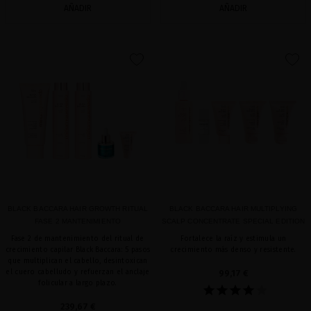
AÑADIR
AÑADIR
favorite
favorite
BLACK BACCARA HAIR GROWTH RITUAL
BLACK BACCARA HAIR MULTIPLYING
FASE 2 MANTENIMIENTO
SCALP CONCENTRATE SPECIAL EDITION
Fase 2 de mantenimiento del ritual de
Fortalece la raíz y estimula un
crecimiento capilar Black Baccara: 5 pasos
crecimiento más denso y resistente.
que multiplican el cabello, desintoxican
el cuero cabelludo y refuerzan el anclaje
99,17 €
folicular a largo plazo.
239,67 €