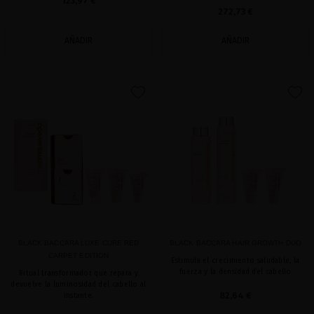
123,97 €
272,73 €
AÑADIR
AÑADIR
favorite
favorite
BLACK BACCARA LUXE CURE RED
BLACK BACCARA HAIR GROWTH DUO
CARPET EDITION
Estimula el crecimiento saludable, la
fuerza y la densidad del cabello
Ritual transformador que repara y
devuelve la luminosidad del cabello al
82,64 €
instante.