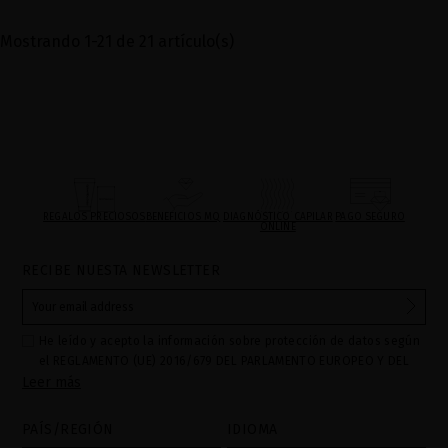
Mostrando 1-21 de 21 artículo(s)
REGALOS PRECIOSOS
BENEFICIOS MQ
DIAGNÓSTICO CAPILAR
PAGO SEGURO
ONLINE
RECIBE NUESTA NEWSLETTER
He leído y acepto la información sobre protección de datos según
el REGLAMENTO (UE) 2016/679 DEL PARLAMENTO EUROPEO Y DEL
Leer más
CONSEJO de 27 de abril de 2016 relativo a la protección de las
personas físicas en lo que respecta al tratamiento de datos
personales y a la libre circulación de estos datos: Sus datos son
PAÍS/REGIÓN
IDIOMA
utilizados para gestionar las consultas e incidencias recibidas a