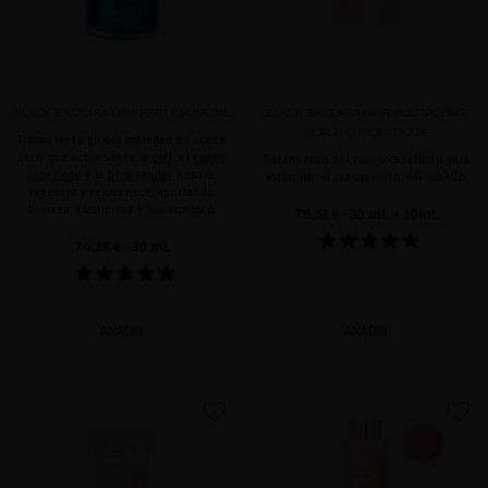
BLACK BACCARA LONGEVITY NOIR OIL
BLACK BACCARA HAIR MULTIPLYING
SCALP CONCENTRATE
Tratamiento global antiedad en aceite
seco que actúa sobre la
piel
, el
cuero
Tratamiento del cuero cabelludo para
cabelludo
y la
fibra capilar
. Repara,
estimular el crecimiento del cabello
regenera y rejuvenece, aportando
firmeza, elasticidad y luminosidad.
78,51 €
· 30 mL + 10mL
74,38 €
· 30 mL
AÑADIR
AÑADIR
favorite
favorite