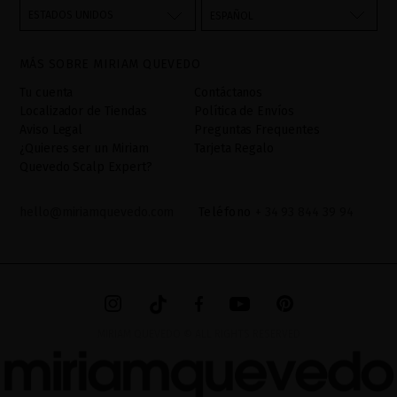
través del formulario de contacto incorporado en nuestra web,
ESTADOS UNIDOS
ESPAÑOL
mediante sus tratamiento como "
". La base legal
Formulario web
para el tratamiento de su datos es su consentimiento a través de
MÁS SOBRE MIRIAM QUEVEDO
la aceptación del checkbox. No se cederán datos a terceros, salvo
obligación legal. Podrá acceder, rectifcar y suprimir los datos así
Tu cuenta
Contáctanos
como otros derechos,tal y como se explica en la información
Localizador de Tiendas
Política de Envíos
adicional. La información adicional la encontrará en el
AVISO
Aviso Legal
Preguntas Frequentes
LEGAL
de nuestra página web.
¿Quieres ser un Miriam
Tarjeta Regalo
Quevedo Scalp Expert?
hello@miriamquevedo.com
Teléfono
+ 34 93 844 39 94
MIRIAM QUEVEDO © ALL RIGHTS RESERVED