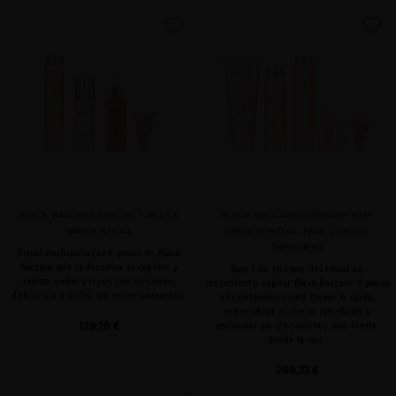
favorite
favorite
BLACK BACCARA SPECIAL CURLS &
BLACK BACCARA INTENSIVE HAIR
WAVES RITUAL
GROWTH RITUAL FASE 1 SHOCK
TREATMENT
Ritual multiplicador 4 pasos de Black
Baccara que redensifica el cabello y
Fase 1 de choque del ritual de
realza ondas y rizos con volumen,
crecimiento capilar Black Baccara: 5 pasos
definición y brillo, sin encrespamiento.
ultraintensivos para frenar la caída,
redensificar el cuero cabelludo y
128,10 €
estimular un crecimiento más fuerte
desde la raíz.
260,33 €