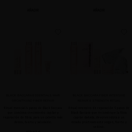
AÑADIR
AÑADIR
favorite
favorite
BLACK BACCARA ESSENTIALS HAIR
BLACK BACCARA FIBER INTENSIVE
GROWTH AND FIBER REPAIR
REPAIR & STRENGTH RITUAL
Ritual esencial 4 pasos de Black Baccara
Ritual intensivo de reparación 5 pasos de
que combina crecimiento capilar y
Black Baccara que reconstruye la fibra
reparación de fibra, para un cabello más
capilar dañada, devolviéndola a un
denso, fuerte y saludable.
estado prácticamente virgen, fuerte y
sedoso.