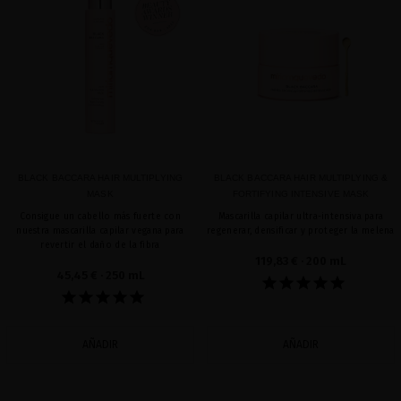
favorite
favorite
BLACK BACCARA HAIR MULTIPLYING
BLACK BACCARA HAIR MULTIPLYING &
MASK
FORTIFYING INTENSIVE MASK
Consigue un cabello más fuerte con
Mascarilla capilar ultra-intensiva para
nuestra mascarilla capilar vegana para
regenerar, densificar y proteger la melena
revertir el daño de la fibra
119,83 €
· 200 mL
45,45 €
· 250 mL
AÑADIR
AÑADIR