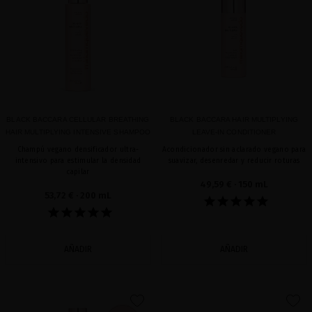
BLACK BACCARA CELLULAR BREATHING
BLACK BACCARA HAIR MULTIPLYING
HAIR MULTIPLYING INTENSIVE SHAMPOO
LEAVE-IN CONDITIONER
Champú vegano densificador ultra-
Acondicionador sin aclarado vegano para
intensivo para estimular la densidad
suavizar, desenredar y reducir roturas
capilar
49,59 €
· 150 mL
53,72 €
· 200 mL
AÑADIR
AÑADIR