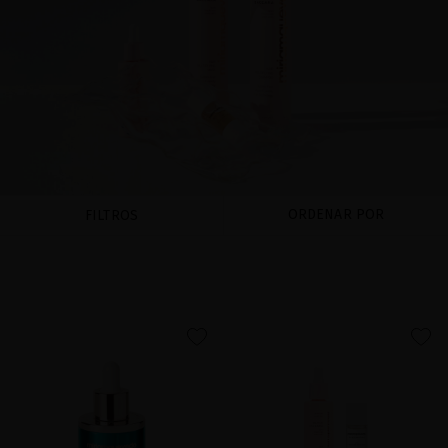
ORDENAR POR
FILTROS
favorite
favorite