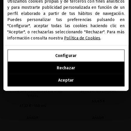
Utilizamos cookies propias y de terceros con fines analíticos
close
y para mostrarte publicidad personalizada en función de un
Te damos la bienvenida a
miriamquevedo.com
perfil elaborado a partir de tus hábitos de navegación.
favorite
favorite
SUMMER SPECIAL PRICE
Puedes personalizar tus preferencias pulsando en
"Configurar", aceptar todas las cookies haciendo clic en
Estás navegando en la tienda internacional.
"Aceptar", o rechazarlas seleccionando "Rechazar". Para más
información consulta nuestra
Política de Cookies
.
IR A NUESTRA E-TIENDA DE ESTADOS UNIDOS
Configurar
SEGUIR NAVEGANDO EN ESTA E-TIENDA
Rechazar
BLACK BACCARA HAIR TEXTURIZING
BLACK BACCARA HAIR MULTIPLYING
Ver la lista de países a los que enviamos
WAVE MIST WITH ROSE GOLD
GETAWAY RITUAL
Aceptar
Lujosa bruma capilar antiedad y
Ritual capilar densificador en tres pasos,
protectora para el cuidado de tus ondas
en un exclusivo neceser
y rizos
45,45 €
41,32 €
· 150 mL
AÑADIR
AÑADIR