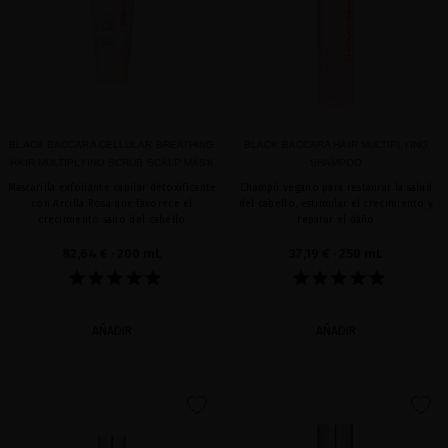
BLACK BACCARA CELLULAR BREATHING
BLACK BACCARA HAIR MULTIPLYING
HAIR MULTIPLYING SCRUB SCALP MASK
SHAMPOO
Mascarilla exfoliante capilar detoxificante
Champú vegano para restaurar la salud
con Arcilla Rosa que favorece el
del cabello, estimular el crecimiento y
crecimiento sano del cabello
reparar el daño
82,64 €
· 200 mL
37,19 €
· 250 mL
AÑADIR
AÑADIR
favorite
favorite