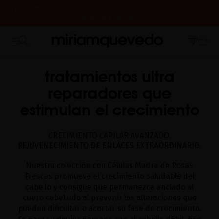
ENVÍO DE MUESTRAS DE PRODUCTO CON TODOS LOS PEDIDOS, SIN
MÍNIMO DE COMPRA
¿ES TU PRIMERA VEZ? CONSIGUE UN 10% DE DESCUENTO EN TU
CERRAMOS POR VACACIONES DEL 7 AL 16 DE AGOSTO. A PARTIR DEL
PRIMERA COMPRA.
SUSCRÍBETE AHORA
INICIO
CUIDADO DEL CABELLO
COLECCIÓN HAIR
BLACK BACCARA
17 DE AGOSTO EMPEZAREMOS A PREPARAR Y ENVIAR LOS PEDIDOS EN
ORDEN DE RECEPCIÓN. ¡GRACIAS Y FELIZ VERANO!
tratamientos ultra
reparadores que
estimulan el crecimiento
CRECIMIENTO CAPILAR AVANZADO.
REJUVENECIMIENTO DE ENLACES EXTRAORDINARIO.
Nuestra colección con Células Madre de Rosas
Frescas promueve el crecimiento saludable del
cabello y consigue que permanezca anclado al
cuero cabelludo al prevenir las alteraciones que
pueden dificultar o acortar su fase de crecimiento.