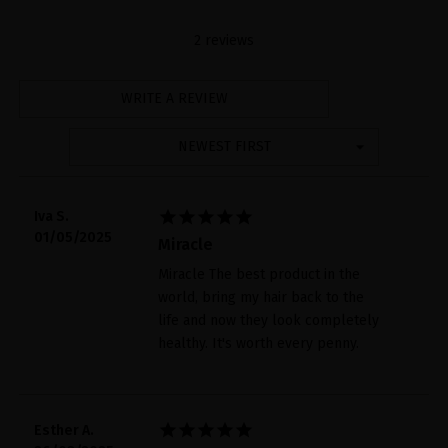
2 reviews
WRITE A REVIEW
NEWEST FIRST





Iva S.
01/05/2025
Miracle
Miracle The best product in the
world, bring my hair back to the
life and now they look completely
healthy. It's worth every penny.





Esther A.