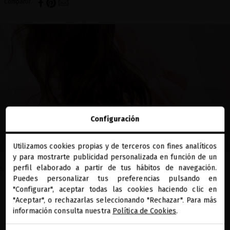
Compartir
Configuración
Utilizamos cookies propias y de terceros con fines analíticos
close
y para mostrarte publicidad personalizada en función de un
Te damos la bienvenida a
EN EL BLOG
miriamquevedo.com
perfil elaborado a partir de tus hábitos de navegación.
Puedes personalizar tus preferencias pulsando en
"Configurar", aceptar todas las cookies haciendo clic en
Estás navegando en la tienda internacional.
¡PREPARA TU MELENA PARA
"Aceptar", o rechazarlas seleccionando "Rechazar". Para más
EL DÍA DE SAN VALENTÍN!
información consulta nuestra
Política de Cookies
.
IR A NUESTRA E-TIENDA DE ESTADOS UNIDOS