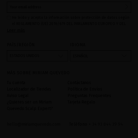
He leído y acepto la información sobre protección de datos según
el REGLAMENTO (UE) 2016/679 DEL PARLAMENTO EUROPEO Y DEL
Leer más
CONSEJO de 27 de abril de 2016 relativo a la protección de las
personas físicas en lo que respecta al tratamiento de datos
personales y a la libre circulación de estos datos: Sus datos son
PAÍS/REGIÓN
IDIOMA
utilizados para gestionar las consultas e incidencias recibidas a
través del formulario de contacto incorporado en nuestra web,
ESTADOS UNIDOS
ESPAÑOL
mediante sus tratamiento como "
". La base legal
Formulario web
para el tratamiento de su datos es su consentimiento a través de
MÁS SOBRE MIRIAM QUEVEDO
la aceptación del checkbox. No se cederán datos a terceros, salvo
obligación legal. Podrá acceder, rectifcar y suprimir los datos así
Tu cuenta
Contáctanos
como otros derechos,tal y como se explica en la información
Localizador de Tiendas
Política de Envíos
adicional. La información adicional la encontrará en el
AVISO
Aviso Legal
Preguntas Frequentes
LEGAL
de nuestra página web.
¿Quieres ser un Miriam
Tarjeta Regalo
Quevedo Scalp Expert?
hello@miriamquevedo.com
Teléfono
+ 34 93 844 39 94