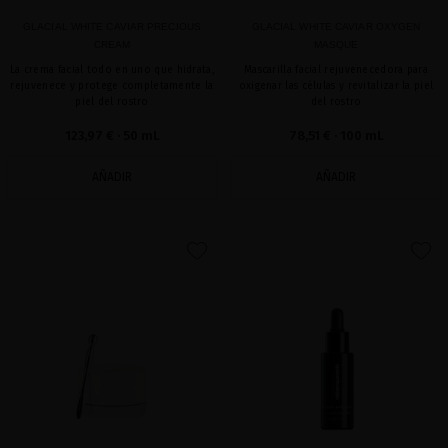
GLACIAL WHITE CAVIAR PRECIOUS
GLACIAL WHITE CAVIAR OXYGEN
CREAM
MASQUE
La crema facial todo en uno que hidrata,
Mascarilla facial rejuvenecedora para
rejuvenece y protege completamente la
oxigenar las células y revitalizar la piel
piel del rostro
del rostro
123,97 €
· 50 mL
78,51 €
· 100 mL
AÑADIR
AÑADIR
favorite
favorite