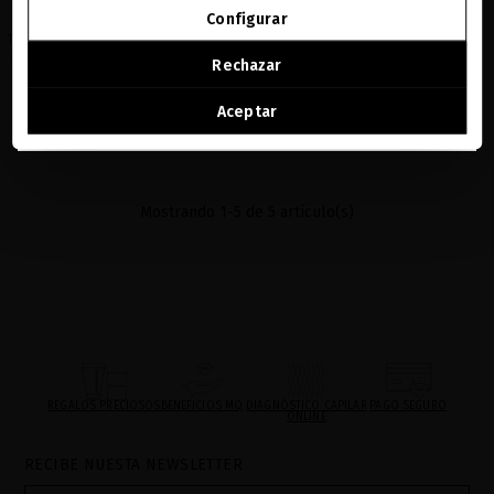
REGENERATION RITUAL
Configurar
Tus preciosos esenciales para una piel del
SEGUIR NAVEGANDO EN ESTA E-TIENDA
rostro rejuvenecida, hidratada y radiante
Rechazar
247,93 €
Ver la lista de países a los que enviamos
Aceptar
AÑADIR
Mostrando 1-5 de 5 artículo(s)
REGALOS PRECIOSOS
BENEFICIOS MQ
DIAGNÓSTICO CAPILAR
PAGO SEGURO
ONLINE
RECIBE NUESTA NEWSLETTER