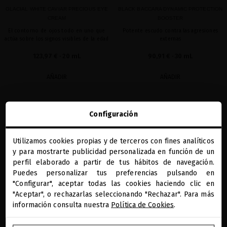
GLACIAL WHITE CAVIAR PRECIOUS EYE
BLACK BACCARA DYNAMIC PROTECTION
CREAM
BOOSTER
El contorno de ojos todo en uno que
Potente escudo contra las agresiones
actúa sobre los signos visibles de la edad
externas
123,97 €
· 20 mL
90,91 €
· 30 mL
AÑADIR
AÑADIR
Configuración
favorite
Utilizamos cookies propias y de terceros con fines analíticos
close
y para mostrarte publicidad personalizada en función de un
Te damos la bienvenida a
miriamquevedo.com
perfil elaborado a partir de tus hábitos de navegación.
Puedes personalizar tus preferencias pulsando en
"Configurar", aceptar todas las cookies haciendo clic en
Estás navegando en la tienda internacional.
"Aceptar", o rechazarlas seleccionando "Rechazar". Para más
información consulta nuestra
Política de Cookies
.
IR A NUESTRA E-TIENDA DE ESTADOS UNIDOS
GLACIAL WHITE CAVIAR ADVANCED SKIN