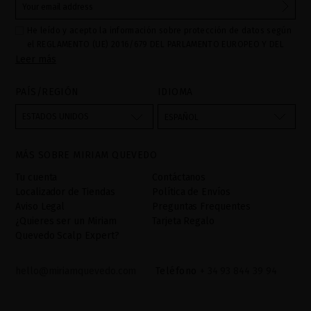
He leído y acepto la información sobre protección de datos según
el REGLAMENTO (UE) 2016/679 DEL PARLAMENTO EUROPEO Y DEL
Leer más
CONSEJO de 27 de abril de 2016 relativo a la protección de las
personas físicas en lo que respecta al tratamiento de datos
personales y a la libre circulación de estos datos: Sus datos son
PAÍS/REGIÓN
IDIOMA
utilizados para gestionar las consultas e incidencias recibidas a
través del formulario de contacto incorporado en nuestra web,
ESTADOS UNIDOS
ESPAÑOL
mediante sus tratamiento como "
". La base legal
Formulario web
para el tratamiento de su datos es su consentimiento a través de
MÁS SOBRE MIRIAM QUEVEDO
la aceptación del checkbox. No se cederán datos a terceros, salvo
obligación legal. Podrá acceder, rectifcar y suprimir los datos así
Tu cuenta
Contáctanos
como otros derechos,tal y como se explica en la información
Localizador de Tiendas
Política de Envíos
adicional. La información adicional la encontrará en el
AVISO
Aviso Legal
Preguntas Frequentes
LEGAL
de nuestra página web.
¿Quieres ser un Miriam
Tarjeta Regalo
Quevedo Scalp Expert?
hello@miriamquevedo.com
Teléfono
+ 34 93 844 39 94