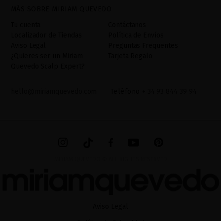
MÁS SOBRE MIRIAM QUEVEDO
la aceptación del checkbox. No se cederán datos a terceros, salvo
obligación legal. Podrá acceder, rectifcar y suprimir los datos así
Tu cuenta
Contáctanos
como otros derechos,tal y como se explica en la información
Localizador de Tiendas
Política de Envíos
adicional. La información adicional la encontrará en el
AVISO
Aviso Legal
Preguntas Frequentes
LEGAL
de nuestra página web.
¿Quieres ser un Miriam
Tarjeta Regalo
Quevedo Scalp Expert?
hello@miriamquevedo.com
Teléfono
+ 34 93 844 39 94
MIRIAM QUEVEDO © ALL RIGHTS RESERVED
Aviso Legal