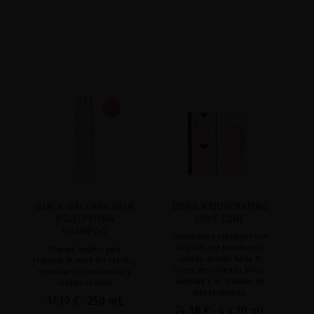
BLACK BACCARA HAIR
BOND REJUVENATING
MULTIPLYING
LUXE CURE
SHAMPOO
Tratamiento reparador con
Oro 24K que fortalece el
Champú vegano para
cabello dañado hasta 12
restaurar la salud del cabello,
veces, devolviendo brillo,
estimular el crecimiento y
suavidad y un acabado de
reparar el daño
lujo al instante.
37,19 €
· 250 mL
74,38 €
· 4 x 20 mL