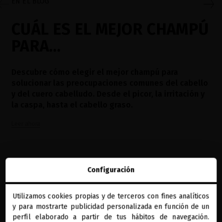
EN EL BLOG
CUÁL ES EL MEJOR CHAMPÚ
PARA…
Descubre cómo elegir el mejor champú para
solucionar las preocupaciones comunes del cabello
y del cuero cabelludo. Desde el picor, la irritación y
la caspa, hasta el cabello graso.
Leer ahora
Configuración
Utilizamos cookies propias y de terceros con fines analíticos
close
y para mostrarte publicidad personalizada en función de un
Te damos la bienvenida a
miriamquevedo.com
perfil elaborado a partir de tus hábitos de navegación.