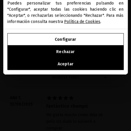
Puedes personalizar tus preferencias pulsando en
"Configurar", aceptar todas las cookies haciendo clic en
Estás navegando en la tienda internacional.
reviews
"Aceptar", o rechazarlas seleccionando "Rechazar". Para más
información consulta nuestra
Política de Cookies
.
5
IR A NUESTRA E-TIENDA DE ESTADOS UNIDOS
Configurar
SEGUIR NAVEGANDO EN ESTA E-TIENDA
5 reviews
Rechazar
Ver la lista de países a los que enviamos
WRITE A REVIEW
Aceptar
NEWEST FIRST





ANA T.
12/06/2025
Fantástico champú
Me gusta mucho como deja mi
pelo sin duda lo volveré a
comprar