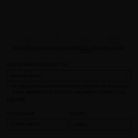
REGALOS PRECIOSOS
BENEFICIOS MQ
DIAGNÓSTICO CAPILAR
PAGO SEGURO
ONLINE
RECIBE NUESTA NEWSLETTER
He leído y acepto la información sobre protección de datos según
el REGLAMENTO (UE) 2016/679 DEL PARLAMENTO EUROPEO Y DEL
Leer más
CONSEJO de 27 de abril de 2016 relativo a la protección de las
personas físicas en lo que respecta al tratamiento de datos
personales y a la libre circulación de estos datos: Sus datos son
PAÍS/REGIÓN
IDIOMA
utilizados para gestionar las consultas e incidencias recibidas a
través del formulario de contacto incorporado en nuestra web,
ESTADOS UNIDOS
ESPAÑOL
mediante sus tratamiento como "
". La base legal
Formulario web
para el tratamiento de su datos es su consentimiento a través de