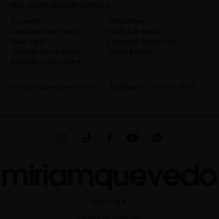
MÁS SOBRE MIRIAM QUEVEDO
la aceptación del checkbox. No se cederán datos a terceros, salvo
obligación legal. Podrá acceder, rectifcar y suprimir los datos así
Tu cuenta
Contáctanos
como otros derechos,tal y como se explica en la información
Localizador de Tiendas
Política de Envíos
adicional. La información adicional la encontrará en el
AVISO
Aviso Legal
Preguntas Frequentes
LEGAL
de nuestra página web.
¿Quieres ser un Miriam
Tarjeta Regalo
Quevedo Scalp Expert?
hello@miriamquevedo.com
Teléfono
+ 34 93 844 39 94
MIRIAM QUEVEDO © ALL RIGHTS RESERVED
Aviso Legal
Política de Privacidad