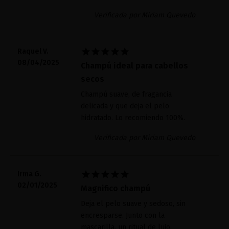
Verificada por Miriam Quevedo





Raquel V.
08/04/2025
Champú ideal para cabellos
secos
Champú suave, de fragancia
delicada y que deja el pelo
hidratado. Lo recomiendo 100%.
Verificada por Miriam Quevedo





Irma G.
02/01/2025
Magnifico champú
Deja el pelo suave y sedoso, sin
encresparse. Junto con la
mascarilla, un ritual de lujo.