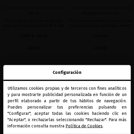
GLACIAL WHITE CAVIAR PRECIOUS EYE
GLACIAL WHITE CAVIAR ADVANCED SKIN
CREAM
REGENERATION RITUAL
El contorno de ojos todo en uno que
Tus preciosos esenciales para una piel del
actúa sobre los signos visibles de la edad
rostro rejuvenecida, hidratada y radiante
123,97 €
· 20 mL
247,93 €
AÑADIR
AÑADIR
Mostrando 1-2 de 2 artículo(s)
Configuración
Utilizamos cookies propias y de terceros con fines analíticos
close
y para mostrarte publicidad personalizada en función de un
Te damos la bienvenida a
miriamquevedo.com
perfil elaborado a partir de tus hábitos de navegación.
Puedes personalizar tus preferencias pulsando en
"Configurar", aceptar todas las cookies haciendo clic en
Estás navegando en la tienda internacional.
"Aceptar", o rechazarlas seleccionando "Rechazar". Para más
REGALOS PRECIOSOS
BENEFICIOS MQ
DIAGNÓSTICO CAPILAR
PAGO SEGURO
ONLINE
información consulta nuestra
Política de Cookies
.