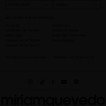
través del formulario de contacto incorporado en nuestra web,
ESTADOS UNIDOS
ESPAÑOL
mediante sus tratamiento como "
". La base legal
Formulario web
para el tratamiento de su datos es su consentimiento a través de
MÁS SOBRE MIRIAM QUEVEDO
la aceptación del checkbox. No se cederán datos a terceros, salvo
obligación legal. Podrá acceder, rectifcar y suprimir los datos así
Tu cuenta
Contáctanos
como otros derechos,tal y como se explica en la información
Localizador de Tiendas
Política de Envíos
adicional. La información adicional la encontrará en el
AVISO
Aviso Legal
Preguntas Frequentes
LEGAL
de nuestra página web.
¿Quieres ser un Miriam
Tarjeta Regalo
Quevedo Scalp Expert?
hello@miriamquevedo.com
Teléfono
+ 34 93 844 39 94
MIRIAM QUEVEDO © ALL RIGHTS RESERVED