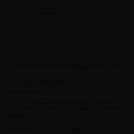
Mostrando 1-4 de 4 artículo(s)
REGALOS PRECIOSOS
BENEFICIOS MQ
DIAGNÓSTICO CAPILAR
PAGO SEGURO
ONLINE
RECIBE NUESTA NEWSLETTER
He leído y acepto la información sobre protección de datos según
el REGLAMENTO (UE) 2016/679 DEL PARLAMENTO EUROPEO Y DEL
Leer más
CONSEJO de 27 de abril de 2016 relativo a la protección de las
personas físicas en lo que respecta al tratamiento de datos
personales y a la libre circulación de estos datos: Sus datos son
PAÍS/REGIÓN
IDIOMA
utilizados para gestionar las consultas e incidencias recibidas a