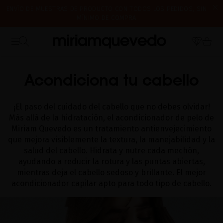
ENVÍO DE MUESTRAS DE PRODUCTO CON TODOS LOS PEDIDOS, SIN
MÍNIMO DE COMPRA
¿ES TU PRIMERA VEZ? CONSIGUE UN 10% DE DESCUENTO EN TU
CERRAMOS POR VACACIONES DEL 7 AL 16 DE AGOSTO. A PARTIR DEL
PRIMERA COMPRA.
SUSCRÍBETE AHORA
INICIO
CATALOG
ACONDICIONADOR DE PELO
17 DE AGOSTO EMPEZAREMOS A PREPARAR Y ENVIAR LOS PEDIDOS EN
ORDEN DE RECEPCIÓN. ¡GRACIAS Y FELIZ VERANO!
Acondiciona tu cabello
¡El paso del cuidado del cabello que no debes olvidar!
Más allá de la hidratación, el acondicionador de pelo de
Miriam Quevedo es un tratamiento antienvejecimiento
que mejora visiblemente la textura, la manejabilidad y la
salud del cabello. Hidrata y nutre cada mechón,
ayudando a reducir la rotura y las puntas abiertas,
mientras deja el cabello sedoso y brillante. El mejor
acondicionador capilar apto para todo tipo de cabello.