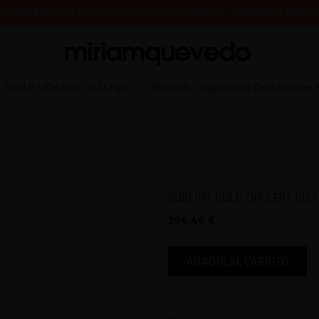
ÍO DE MUESTRAS DE PRODUCTO CON TODOS LOS PEDIDOS, SIN MÍNIMO DE COMPRA
 A PARTIR DEL 17 DE AGOSTO EMPEZAREMOS A PREPARAR Y ENVIAR LOS PEDIDOS EN 
IMERA VEZ? CONSIGUE UN 10% DE DESCUENTO EN TU PRIMERA COMPRA.
SUSCRÍBETE
 Capilar
Cuidado de la Piel
Rituales
Diagnóstico Capilar
Sobre 
SUBLIME GOLD OPULENT DUO
264,46 €
AÑADIR AL CARRITO