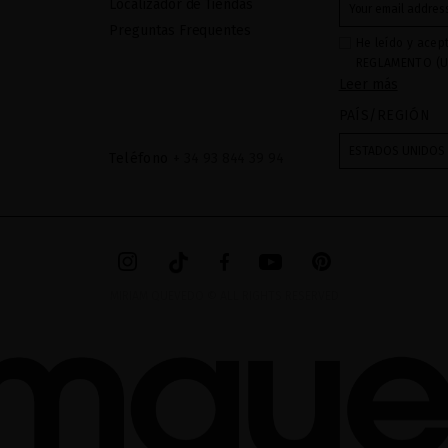
Localizador de Tiendas
Preguntas Frequentes
He leído y acep
REGLAMENTO (U
Leer más
27 de abril de 2
respecta al trat
PAÍS/REGIÓN
datos: Sus dato
recibidas a tra
ESTADOS UNIDOS
Teléfono
+ 34 93 844 39 94
mediante sus tr
tratamiento de 
checkbox. No se
acceder, rectifc
explica en la in
en el
AVISO LEG
MIRIAM QUEVEDO © ALL RIGHTS RESERVED