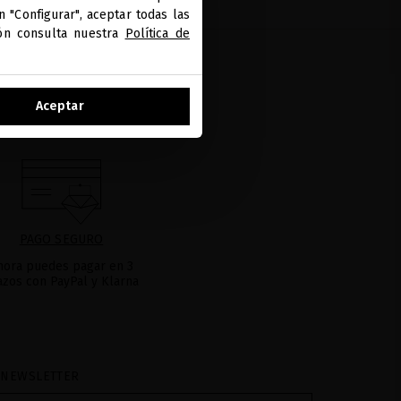
 "Configurar", aceptar todas las
ión consulta nuestra
Política de
Aceptar
PAGO SEGURO
hora puedes pagar en 3
azos con PayPal y Klarna
 NEWSLETTER