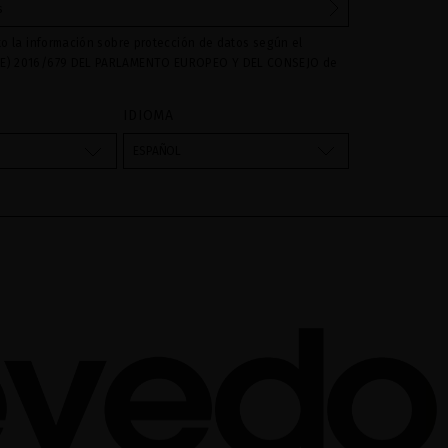
to la información sobre protección de datos según el
E) 2016/679 DEL PARLAMENTO EUROPEO Y DEL CONSEJO de
016 relativo a la protección de las personas físicas en lo que
amiento de datos personales y a la libre circulación de estos
IDIOMA
s son utilizados para gestionar las consultas e incidencias
vés del formulario de contacto incorporado en nuestra web,
ESPAÑOL
atamiento como "
". La base legal para el
Formulario web
su datos es su consentimiento a través de la aceptación del
 cederán datos a terceros, salvo obligación legal. Podrá
ar y suprimir los datos así como otros derechos,tal y como se
formación adicional. La información adicional la encontrará
AL
de nuestra página web.