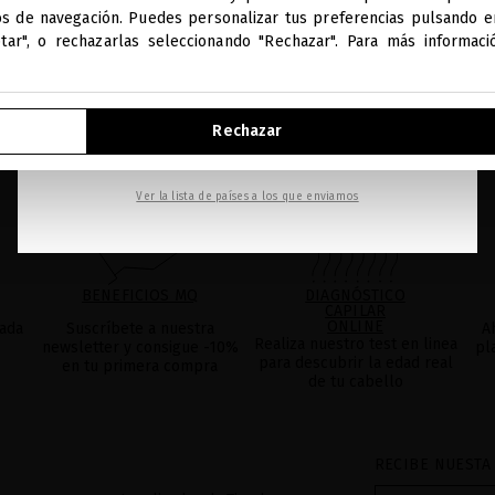
Estás navegando en la tienda internacional.
os de navegación. Puedes personalizar tus preferencias pulsando en
ptar", o rechazarlas seleccionando "Rechazar". Para más informac
IR A NUESTRA E-TIENDA DE ESTADOS UNIDOS
Rechazar
SEGUIR NAVEGANDO EN ESTA E-TIENDA
Ver la lista de países a los que enviamos
BENEFICIOS MQ
DIAGNÓSTICO
CAPILAR
ONLINE
ada
Suscríbete a nuestra
A
Realiza nuestro test en linea
newsletter y consigue -10%
pl
para descubrir la edad real
en tu primera compra
de tu cabello
RECIBE NUESTA