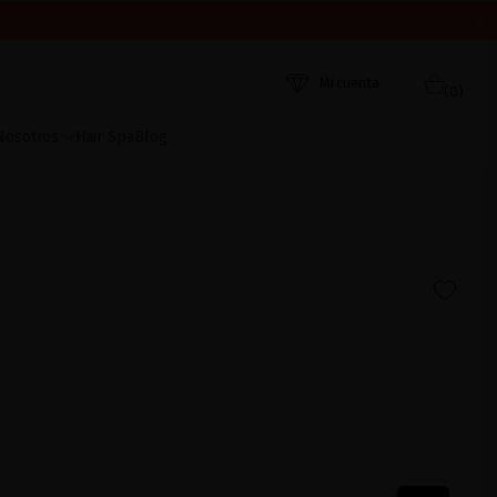
ORDEN DE RECEPCIÓN. ¡GRACIAS Y FELIZ VERANO!
 AHORA
Mi cuenta
(0)
Nosotros
Hair Spa
Blog