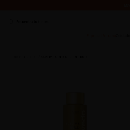
ENV
CERRAMOS POR VACACIONES DEL 7 AL 16 DE AGOSTO.
¿ES TU PR
Encuentra tu tesoro
Especial Verano
Cuidado
INICIO
RITUAL
SUBLIME GOLD OPULENT DUO