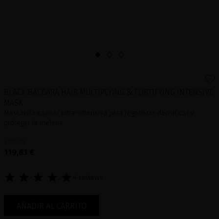
BLACK BACCARA HAIR MULTIPLYING & FORTIFYING INTENSIVE
MASK
Mascarilla capilar ultra-intensiva para regenerar, densificar y
proteger la melena
200 mL
119,83 €
4 reviews
AÑADIR AL CARRITO