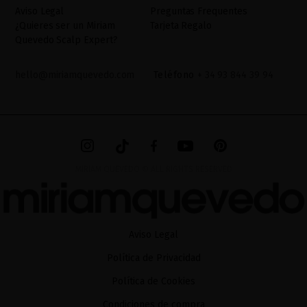
adicional. La información adicional la encontrará en el
AVISO
Aviso Legal
Preguntas Frequentes
LEGAL
de nuestra página web.
¿Quieres ser un Miriam
Tarjeta Regalo
Quevedo Scalp Expert?
hello@miriamquevedo.com
Teléfono
+ 34 93 844 39 94
MIRIAM QUEVEDO © ALL RIGHTS RESERVED
Aviso Legal
Política de Privacidad
Política de Cookies
Condiciones de compra