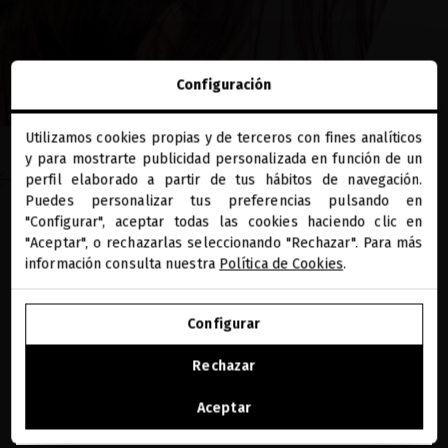
Configuración
Utilizamos cookies propias y de terceros con fines analíticos
close
EN EL BLOG
y para mostrarte publicidad personalizada en función de un
Te damos la bienvenida a
miriamquevedo.com
perfil elaborado a partir de tus hábitos de navegación.
DESCUBRE TU RITUAL
Puedes personalizar tus preferencias pulsando en
"Configurar", aceptar todas las cookies haciendo clic en
Estás navegando en la tienda internacional.
BLACK BACCARA PERFECTO
"Aceptar", o rechazarlas seleccionando "Rechazar". Para más
información consulta nuestra
Política de Cookies
.
SEGÚN TU ESTILO DE VIDA
IR A NUESTRA E-TIENDA DE ESTADOS UNIDOS
Configurar
Descubre el ritual Black Baccara perfecto para tu
SEGUIR NAVEGANDO EN ESTA E-TIENDA
estilo de vida. Cuidado capilar personalizado con
Rechazar
biotecnología avanzada para fortalecer, reparar y
Ver la lista de países a los que enviamos
rejuvenecer tu cabello. ¡Encuentra tu solución!
Aceptar
Leer ahora