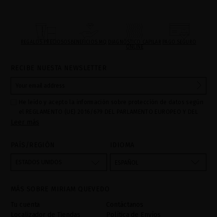
REGALOS PRECIOSOS
BENEFICIOS MQ
DIAGNÓSTICO CAPILAR
PAGO SEGURO
ONLINE
RECIBE NUESTA NEWSLETTER
He leído y acepto la información sobre protección de datos según
el REGLAMENTO (UE) 2016/679 DEL PARLAMENTO EUROPEO Y DEL
Leer más
CONSEJO de 27 de abril de 2016 relativo a la protección de las
personas físicas en lo que respecta al tratamiento de datos
personales y a la libre circulación de estos datos: Sus datos son
PAÍS/REGIÓN
IDIOMA
utilizados para gestionar las consultas e incidencias recibidas a
través del formulario de contacto incorporado en nuestra web,
ESTADOS UNIDOS
ESPAÑOL
mediante sus tratamiento como "
". La base legal
Formulario web
para el tratamiento de su datos es su consentimiento a través de
MÁS SOBRE MIRIAM QUEVEDO
la aceptación del checkbox. No se cederán datos a terceros, salvo
obligación legal. Podrá acceder, rectifcar y suprimir los datos así
Tu cuenta
Contáctanos
como otros derechos,tal y como se explica en la información
Localizador de Tiendas
Política de Envíos