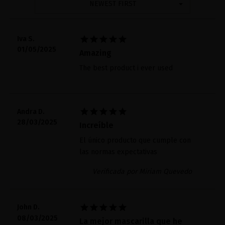
NEWEST FIRST





Iva S.
01/05/2025
Amazing
The best product i ever used





Andra D.
28/03/2025
Increíble
El único producto que cumple con
las normas expectativas
Verificada por Miriam Quevedo





John D.
08/03/2025
La mejor mascarilla que he