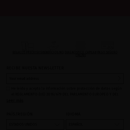
REGALOS PRECIOSOS
BENEFICIOS MQ
DIAGNÓSTICO CAPILAR
PAGO SEGURO
ONLINE
RECIBE NUESTA NEWSLETTER
He leído y acepto la información sobre protección de datos según
el REGLAMENTO (UE) 2016/679 DEL PARLAMENTO EUROPEO Y DEL
Leer más
CONSEJO de 27 de abril de 2016 relativo a la protección de las
personas físicas en lo que respecta al tratamiento de datos
personales y a la libre circulación de estos datos: Sus datos son
PAÍS/REGIÓN
IDIOMA
utilizados para gestionar las consultas e incidencias recibidas a
través del formulario de contacto incorporado en nuestra web,
ESTADOS UNIDOS
ESPAÑOL
mediante sus tratamiento como "
". La base legal
Formulario web