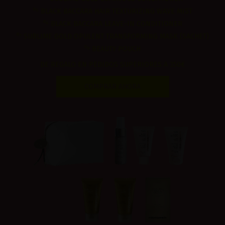
⁰⁵ BLACK BACCARA HAIR TEXTURIZING WAVE MIST
⁰⁶ BLACK BACCARA LEAVE-IN CONDITIONER
⁰⁷ SUBLIME GOLD OPULENT TRANSFORMING MASK (SACHET)
⁰⁸ BEAUTY POUCH
DE REGALO EN PEDIDOS SUPERIORES A 350€
COMPRAR AHORA