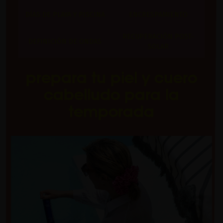
DÍAS DE PLAYA Y PISCINA
ENCRESPAMIENTO
RECUPERACIÓN POST-
DEFINICIÓN DE ONDAS
SOLAR
prepara tu piel y cuero
cabelludo para la
temporada