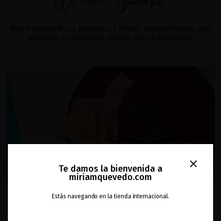
Miriam comparte sus productos y rituales imprescindibles para
mantener tu resplandor durante toda la temporada.
close
Te damos la bienvenida a
miriamquevedo.com
Estás navegando en la tienda internacional.
los favoritos del verano