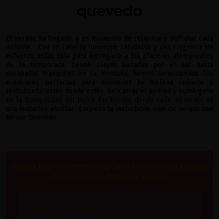
quevedo
El verano ha llegado, y es momento de relajarse y disfrutar cada
instante. Con un cabello luminoso, saludable y una elegancia sin
esfuerzo, estás lista para entregarte a los placeres atemporales
de la temporada. Desde playas bañadas por el sol hasta
escapadas tranquilas en la montaña, hemos seleccionado los
esenciales perfectos para mantener tu melena radiante y
revitalizada, estés donde estés. Deja atrás el ajetreo y sumérgete
en la tranquilidad del Dolce Far Niente, donde cada momento es
una invitación abrillar. Empieza tu inolvidable viaje de verano con
Miriam Quevedo.
REVELA LOS PRODUCTOS CLAVE PARA ACOMPAÑARTE EN CADA
MOMENTO DE TU RUTINA DE VERANO
PRIMERA EXPOSICIÓN AL
DETOX PRE-VERANO
SOL