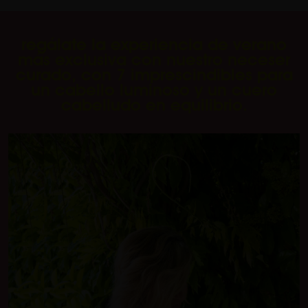
regálate la experiencia de verano
más exclusiva con nuestro neceser
curado, con 7 imprescindibles para
un cabello luminoso y un cuero
cabelludo en equilibrio.