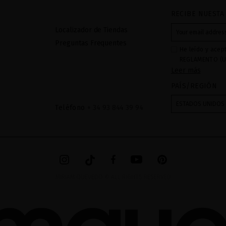
RECIBE NUESTA
Localizador de Tiendas
Preguntas Frequentes
He leído y acep
REGLAMENTO (U
Leer más
27 de abril de 2
respecta al trat
PAÍS/REGIÓN
datos: Sus dato
recibidas a tra
ESTADOS UNIDOS
Teléfono
+ 34 93 844 39 94
mediante sus tr
tratamiento de 
checkbox. No se
acceder, rectifc
explica en la in
en el
AVISO LEG
MIRIAM QUEVEDO © ALL RIGHTS RESERVED