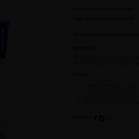
Financiamiento sin intereses
Pago seguro con encriptado
Ritual hidratante para cabello y c
Descripción
Ritual purificante e hidratante qu
caviar blanco glacial, proporcion
Incluye:
Glacial White Caviar Hyd
Glacial White Caviar Hyd
Glacial White Caviar Hydra
Extreme Caviar Scrub Trave
Compartir