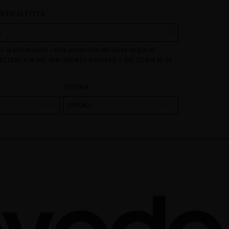
 NEWSLETTER
to la información sobre protección de datos según el
E) 2016/679 DEL PARLAMENTO EUROPEO Y DEL CONSEJO de
016 relativo a la protección de las personas físicas en lo que
amiento de datos personales y a la libre circulación de estos
IDIOMA
s son utilizados para gestionar las consultas e incidencias
vés del formulario de contacto incorporado en nuestra web,
ESPAÑOL
atamiento como "
". La base legal para el
Formulario web
su datos es su consentimiento a través de la aceptación del
 cederán datos a terceros, salvo obligación legal. Podrá
ar y suprimir los datos así como otros derechos,tal y como se
formación adicional. La información adicional la encontrará
AL
de nuestra página web.