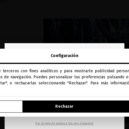
 QUÉ
close
Configuración
Te damos la bienvenida a
AS
miriamquevedo.com
e terceros con fines analíticos y para mostrarte publicidad person
Estás navegando en la tienda internacional.
 capilares
os de navegación. Puedes personalizar tus preferencias pulsando en
bemos
ptar", o rechazarlas seleccionando "Rechazar". Para más informac
r para
IR A NUESTRA E-TIENDA DE ESTADOS UNIDOS
Rechazar
SEGUIR NAVEGANDO EN ESTA E-TIENDA
Ver la lista de países a los que enviamos