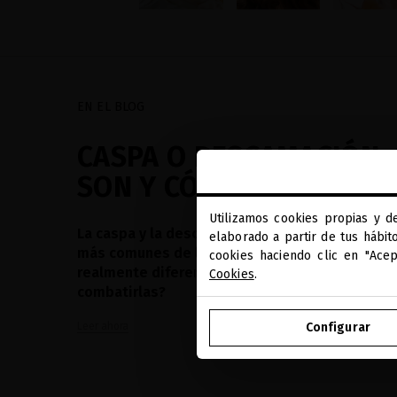
EN EL BLOG
CASPA O DESCAMACIÓN:
SON Y CÓMO COMBATIRL
Utilizamos cookies propias y d
La caspa y la descamación son preocupaciones
elaborado a partir de tus hábit
más comunes de lo que pensamos. Pero, ¿sa
cookies haciendo clic en "Ace
realmente diferenciarlas y qué productos elegi
Cookies
.
combatirlas?
Leer ahora
Configurar