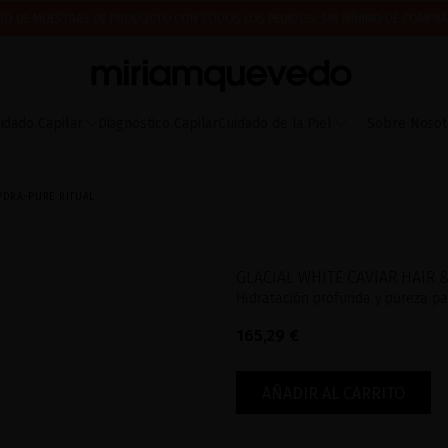
ÍO DE MUESTRAS DE PRODUCTO CON TODOS LOS PEDIDOS, SIN MÍNIMO DE COMPRA
 A PARTIR DEL 17 DE AGOSTO EMPEZAREMOS A PREPARAR Y ENVIAR LOS PEDIDOS EN 
IMERA VEZ? CONSIGUE UN 10% DE DESCUENTO EN TU PRIMERA COMPRA.
SUSCRÍBETE
idado Capilar
Diagnóstico Capilar
Cuidado de la Piel
Sobre Nosot
YDRA-PURE RITUAL
GLACIAL WHITE CAVIAR HAIR 
Hidratación profunda y pureza par
165,29 €
AÑADIR AL CARRITO