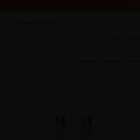
ENV
CERRAMOS POR VACACIONES DEL 7 AL 16 DE AGOSTO.
¿ES TU PR
Encuentra tu tesoro
Especial Verano
Cu
INICIO
RITUAL
RITUAL CAPILAR
GLACIAL WHITE CAVIAR HAIR & SCALP H