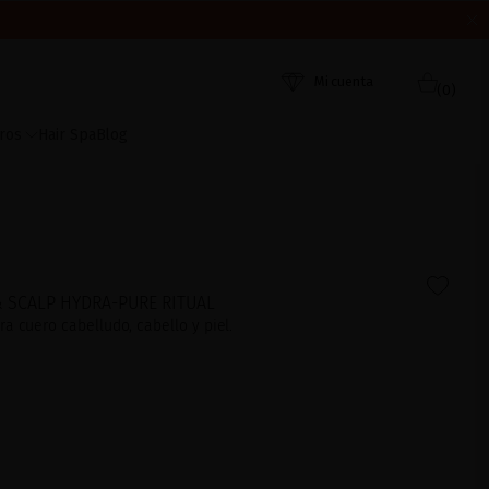
ORDEN DE RECEPCIÓN. ¡GRACIAS Y FELIZ VERANO!
 AHORA
Mi cuenta
(0)
ros
Hair Spa
Blog
& SCALP HYDRA-PURE RITUAL
a cuero cabelludo, cabello y piel.