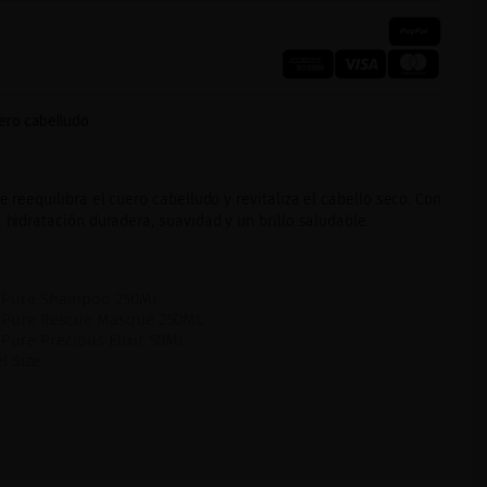
uero cabelludo
e reequilibra el cuero cabelludo y revitaliza el cabello seco. Con
a hidratación duradera, suavidad y un brillo saludable.
ra-Pure Shampoo 250ML
ra-Pure Rescue Masque 250ML
-Pure Precious Elixir 50ML
l Size