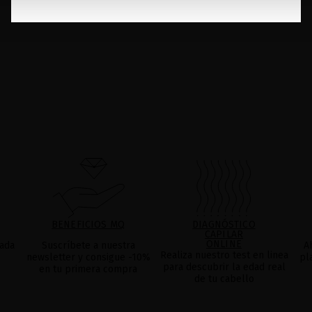
BENEFICIOS MQ
DIAGNÓSTICO
CAPILAR
ONLINE
ada
Suscríbete a nuestra
A
Realiza nuestro test en linea
newsletter y consigue -10%
pl
para descubrir la edad real
en tu primera compra
de tu cabello