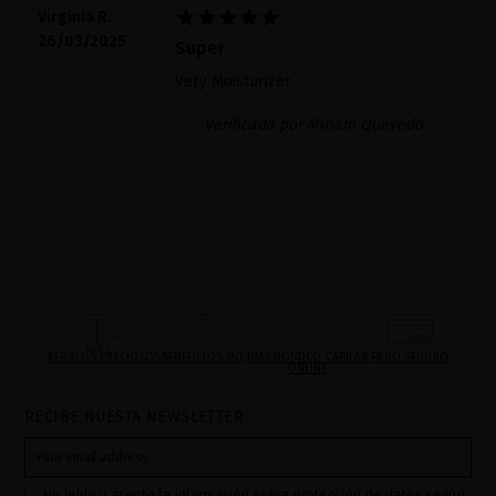





Virginia R.
26/03/2025
Super
Very Moisturizer
Verificada por Miriam Quevedo
REGALOS PRECIOSOS
BENEFICIOS MQ
DIAGNÓSTICO CAPILAR
PAGO SEGURO
ONLINE
RECIBE NUESTA NEWSLETTER
He leído y acepto la información sobre protección de datos según