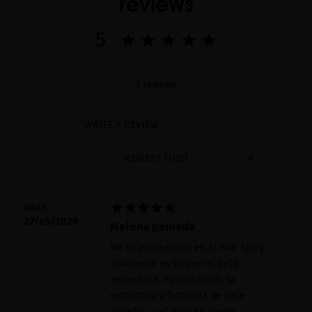
reviews
5
3 reviews
WRITE A REVIEW
NEWEST FIRST





ana r.
27/05/2026
Melena peinada
Me lo aconsejaron en el Hair Spa y
realmente es lo que mi pelo
necesitaba. Ha recobrado la
estructura y fortaleza de hace
décadas, y el pelo se siente