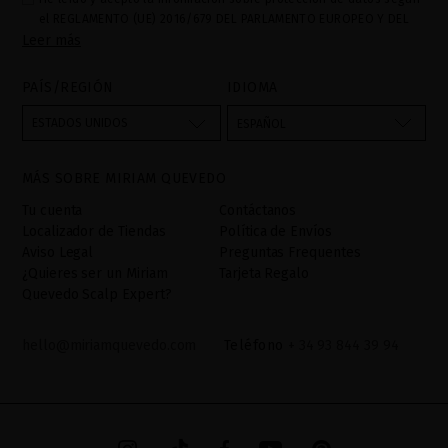
el REGLAMENTO (UE) 2016/679 DEL PARLAMENTO EUROPEO Y DEL
Leer más
CONSEJO de 27 de abril de 2016 relativo a la protección de las
personas físicas en lo que respecta al tratamiento de datos
personales y a la libre circulación de estos datos: Sus datos son
PAÍS/REGIÓN
IDIOMA
utilizados para gestionar las consultas e incidencias recibidas a
través del formulario de contacto incorporado en nuestra web,
ESTADOS UNIDOS
ESPAÑOL
mediante sus tratamiento como "
". La base legal
Formulario web
para el tratamiento de su datos es su consentimiento a través de
MÁS SOBRE MIRIAM QUEVEDO
la aceptación del checkbox. No se cederán datos a terceros, salvo
obligación legal. Podrá acceder, rectifcar y suprimir los datos así
Tu cuenta
Contáctanos
como otros derechos,tal y como se explica en la información
Localizador de Tiendas
Política de Envíos
adicional. La información adicional la encontrará en el
AVISO
Aviso Legal
Preguntas Frequentes
LEGAL
de nuestra página web.
¿Quieres ser un Miriam
Tarjeta Regalo
Quevedo Scalp Expert?
hello@miriamquevedo.com
Teléfono
+ 34 93 844 39 94