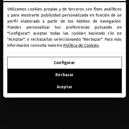
¿CÓMO PROTEGER EL
Utilizamos cookies propias y de terceros con fines analíticos
close
y para mostrarte publicidad personalizada en función de un
Te damos la bienvenida a
CABELLO DEL SOL
miriamquevedo.com
perfil elaborado a partir de tus hábitos de navegación.
DURANTE EL VERANO?
Puedes personalizar tus preferencias pulsando en
"Configurar", aceptar todas las cookies haciendo clic en
Estás navegando en la tienda internacional.
"Aceptar", o rechazarlas seleccionando "Rechazar". Para más
Añade a tu rutina de cuidado protección solar para
información consulta nuestra
Política de Cookies
.
el cabello y para el color durante la temporada
IR A NUESTRA E-TIENDA DE ESTADOS UNIDOS
estival y descubre los productos que más se
Configurar
adecúan a ti.
SEGUIR NAVEGANDO EN ESTA E-TIENDA
Rechazar
Leer ahora
Ver la lista de países a los que enviamos
Aceptar