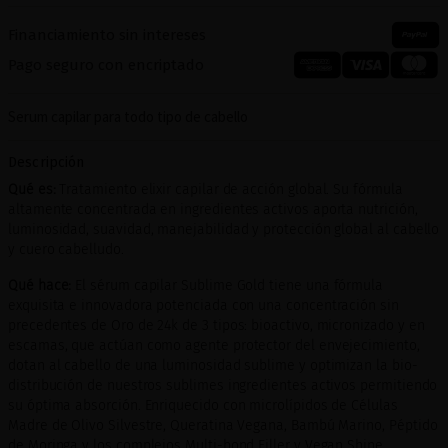
Financiamiento sin intereses
Pago seguro con encriptado
Serum capilar para todo tipo de cabello
Descripción
Qué es:
Tratamiento elixir capilar de acción global. Su fórmula
altamente concentrada en ingredientes activos aporta nutrición,
luminosidad, suavidad, manejabilidad y protección global al cabello
y cuero cabelludo.
Qué hace:
El sérum capilar Sublime Gold tiene una fórmula
exquisita e innovadora potenciada con una concentración sin
precedentes de Oro de 24k de 3 tipos: bioactivo, micronizado y en
escamas, que actúan como agente protector del envejecimiento,
dotan al cabello de una luminosidad sublime y optimizan la bio-
distribución de nuestros sublimes ingredientes activos permitiendo
su óptima absorción. Enriquecido con microlípidos de Células
Madre de Olivo Silvestre, Queratina Vegana, Bambú Marino, Péptido
de Moringa y los complejos Multi-bond Filler y Vegan Shine