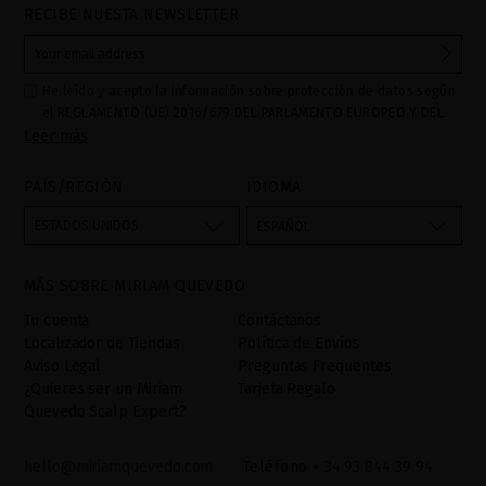
RECIBE NUESTA NEWSLETTER
He leído y acepto la información sobre protección de datos según
el REGLAMENTO (UE) 2016/679 DEL PARLAMENTO EUROPEO Y DEL
Leer más
CONSEJO de 27 de abril de 2016 relativo a la protección de las
personas físicas en lo que respecta al tratamiento de datos
personales y a la libre circulación de estos datos: Sus datos son
PAÍS/REGIÓN
IDIOMA
utilizados para gestionar las consultas e incidencias recibidas a
través del formulario de contacto incorporado en nuestra web,
ESTADOS UNIDOS
ESPAÑOL
mediante sus tratamiento como "
". La base legal
Formulario web
para el tratamiento de su datos es su consentimiento a través de
MÁS SOBRE MIRIAM QUEVEDO
la aceptación del checkbox. No se cederán datos a terceros, salvo
obligación legal. Podrá acceder, rectifcar y suprimir los datos así
Tu cuenta
Contáctanos
como otros derechos,tal y como se explica en la información
Localizador de Tiendas
Política de Envíos
adicional. La información adicional la encontrará en el
AVISO
Aviso Legal
Preguntas Frequentes
LEGAL
de nuestra página web.
¿Quieres ser un Miriam
Tarjeta Regalo
Quevedo Scalp Expert?
hello@miriamquevedo.com
Teléfono
+ 34 93 844 39 94