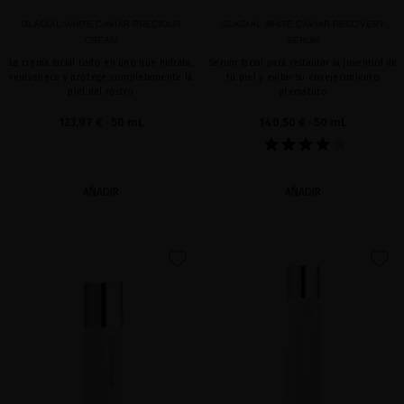
GLACIAL WHITE CAVIAR PRECIOUS
GLACIAL WHITE CAVIAR RECOVERY
CREAM
SERUM
La crema facial todo en uno que hidrata,
Serum facial para restaurar la juventud de
rejuvenece y protege completamente la
tu piel y evitar su envejecimiento
piel del rostro
prematuro
123,97 €
· 50 mL
140,50 €
· 50 mL
AÑADIR
AÑADIR
favorite
favorite