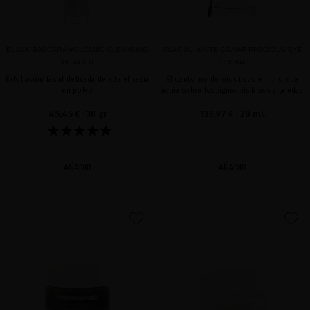
BLACK BACCARA VOLCANIC CLEANSING
GLACIAL WHITE CAVIAR PRECIOUS EYE
POWDER
CREAM
Exfoliación facial delicada de alta eficacia
El contorno de ojos todo en uno que
en polvo
actúa sobre los signos visibles de la edad
45,45 €
· 30 gr
123,97 €
· 20 mL
AÑADIR
AÑADIR
favorite
favorite