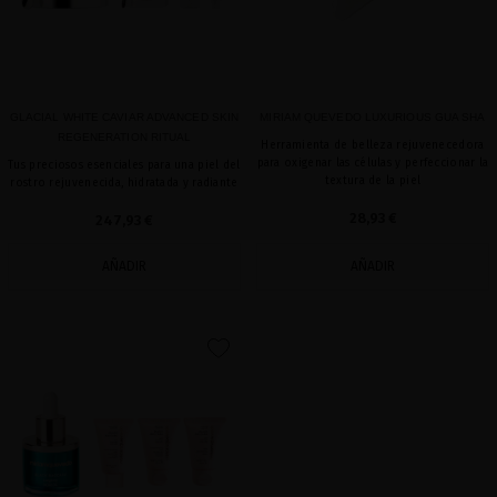
GLACIAL WHITE CAVIAR ADVANCED SKIN
MIRIAM QUEVEDO LUXURIOUS GUA SHA
REGENERATION RITUAL
Herramienta de belleza rejuvenecedora
para oxigenar las células y perfeccionar la
Tus preciosos esenciales para una piel del
textura de la piel
rostro rejuvenecida, hidratada y radiante
28,93 €
247,93 €
AÑADIR
AÑADIR
favorite