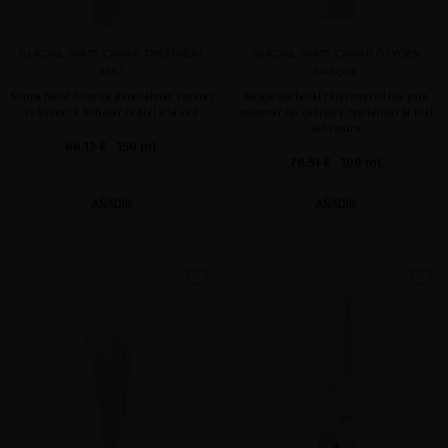
GLACIAL WHITE CAVIAR TREATMENT
GLACIAL WHITE CAVIAR OXYGEN
MIST
MASQUE
Bruma facial térmica para calmar, reparar,
Mascarilla facial rejuvenecedora para
refrescar e hidratar la piel a la vez
oxigenar las células y revitalizar la piel
del rostro
66,12 €
· 150 mL
78,51 €
· 100 mL
AÑADIR
AÑADIR
favorite
favorite