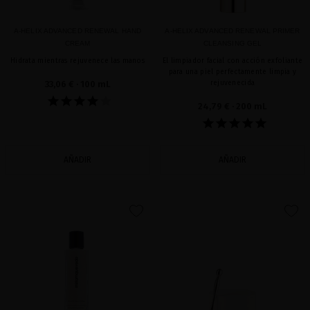
A-HELIX ADVANCED RENEWAL HAND
A-HELIX ADVANCED RENEWAL PRIMER
CREAM
CLEANSING GEL
Hidrata mientras rejuvenece las manos
El limpiador facial con acción exfoliante
para una piel perfectamente limpia y
33,06 €
· 100 mL
rejuvenecida
24,79 €
· 200 mL
AÑADIR
AÑADIR
favorite
favorite