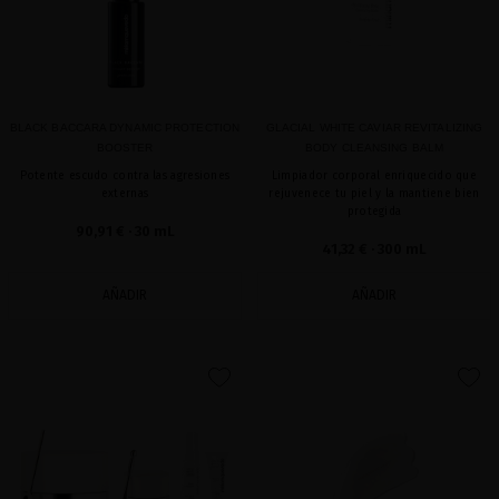
BLACK BACCARA DYNAMIC PROTECTION
GLACIAL WHITE CAVIAR REVITALIZING
BOOSTER
BODY CLEANSING BALM
Potente escudo contra las agresiones
Limpiador corporal enriquecido que
externas
rejuvenece tu piel y la mantiene bien
protegida
90,91 €
· 30 mL
41,32 €
· 300 mL
AÑADIR
AÑADIR
favorite
favorite