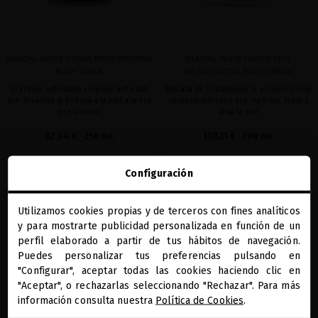
GLACIAL WHITE CAVIAR REGENERATING
GLACIAL WHITE CAVIAR CELL
BODY SCRUB
REJUVENATING BODY CREAM
El primer exfoliante corporal antiedad
Más allá de hidratación, la primera crema
que devuelve la belleza a la piel a la vez
corporal antiedad que reafirma, tensa y
que la nutre
alisa la piel
82,64 €
· 250 mL
103,31 €
· 200 mL
AÑADIR
AÑADIR
Configuración
Utilizamos cookies propias y de terceros con fines analíticos
close
y para mostrarte publicidad personalizada en función de un
Te damos la bienvenida a
favorite
favorite
miriamquevedo.com
perfil elaborado a partir de tus hábitos de navegación.
Puedes personalizar tus preferencias pulsando en
"Configurar", aceptar todas las cookies haciendo clic en
Estás navegando en la tienda internacional.
"Aceptar", o rechazarlas seleccionando "Rechazar". Para más
información consulta nuestra
Política de Cookies
.