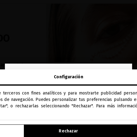
DO
ra la piel y
arrugas,
close
Configuración
rediente
Te damos la bienvenida a
miriamquevedo.com
e terceros con fines analíticos y para mostrarte publicidad person
Estás navegando en la tienda internacional.
os de navegación. Puedes personalizar tus preferencias pulsando en
ptar", o rechazarlas seleccionando "Rechazar". Para más informac
IR A NUESTRA E-TIENDA DE ESTADOS UNIDOS
Rechazar
SEGUIR NAVEGANDO EN ESTA E-TIENDA