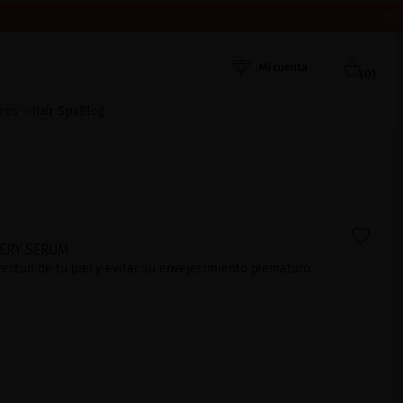
ORDEN DE RECEPCIÓN. ¡GRACIAS Y FELIZ VERANO!
 AHORA
Mi cuenta
(0)
ros
Hair Spa
Blog
VERY SERUM
ventud de tu piel y evitar su envejecimiento prematuro