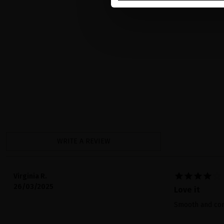
WRITE A REVIEW





Virginia R.
26/03/2025
Love it
Smooth and con