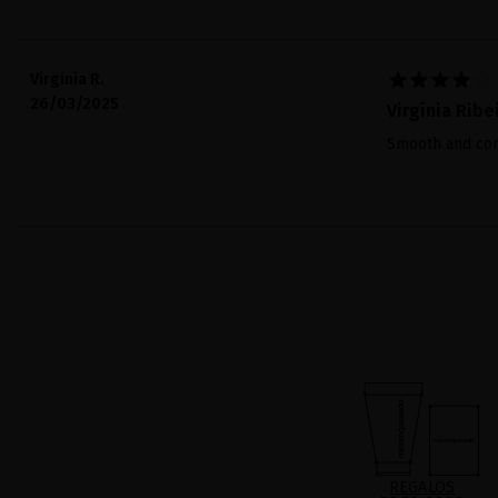





Virginia R.
26/03/2025
Virgínia Ribe
Smooth and con
REGALOS