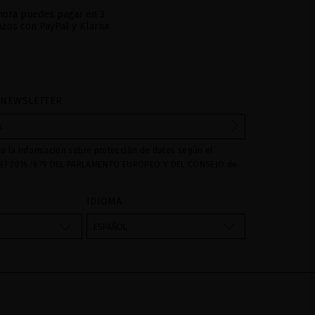
hora puedes pagar en 3
azos con PayPal y Klarna
 NEWSLETTER
to la información sobre protección de datos según el
E) 2016/679 DEL PARLAMENTO EUROPEO Y DEL CONSEJO de
016 relativo a la protección de las personas físicas en lo que
amiento de datos personales y a la libre circulación de estos
IDIOMA
s son utilizados para gestionar las consultas e incidencias
vés del formulario de contacto incorporado en nuestra web,
ESPAÑOL
atamiento como "
". La base legal para el
Formulario web
su datos es su consentimiento a través de la aceptación del
 cederán datos a terceros, salvo obligación legal. Podrá
ar y suprimir los datos así como otros derechos,tal y como se
formación adicional. La información adicional la encontrará
AL
de nuestra página web.