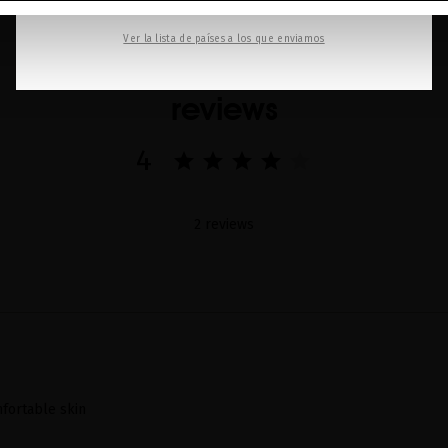
Ver la lista de países a los que enviamos
reviews
4
2 reviews
fortable skin