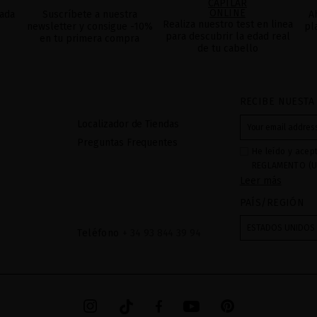
CAPILAR
ONLINE
ada
Suscríbete a nuestra
A
Realiza nuestro test en linea
newsletter y consigue -10%
pl
para descubrir la edad real
en tu primera compra
de tu cabello
RECIBE NUESTA
Localizador de Tiendas
Preguntas Frequentes
He leído y acep
REGLAMENTO (U
Leer más
27 de abril de 2
respecta al trat
PAÍS/REGIÓN
datos: Sus dato
recibidas a tra
ESTADOS UNIDOS
Teléfono
+ 34 93 844 39 94
mediante sus tr
tratamiento de 
checkbox. No se
acceder, rectifc
explica en la in
en el
AVISO LEG