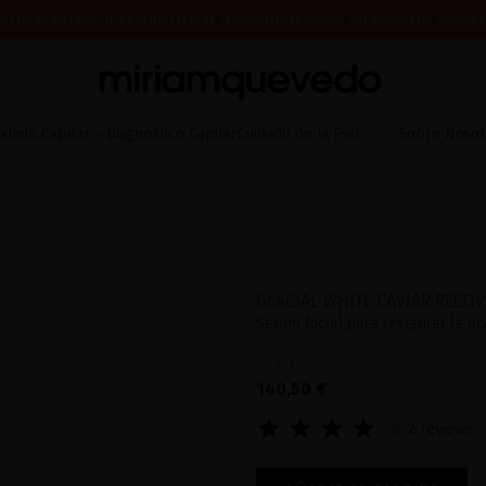
ÍO DE MUESTRAS DE PRODUCTO CON TODOS LOS PEDIDOS, SIN MÍNIMO DE COMPRA
 A PARTIR DEL 17 DE AGOSTO EMPEZAREMOS A PREPARAR Y ENVIAR LOS PEDIDOS EN 
IMERA VEZ? CONSIGUE UN 10% DE DESCUENTO EN TU PRIMERA COMPRA.
SUSCRÍBETE
idado Capilar
Diagnóstico Capilar
Cuidado de la Piel
Sobre Nosot
GLACIAL WHITE CAVIAR RECO
Serum facial para restaurar la ju
50 mL
140,50 €
2 reviews