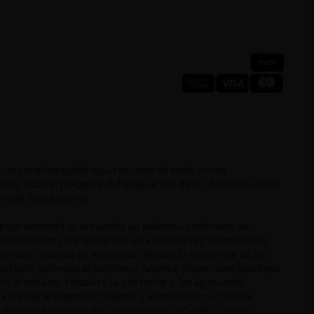
rum antiedad global rejuvenecedor de triple acción
xica, hidrata, bloquea y defiende la piel de los daños causadas
n o de forma interna.
 serum antiedad se encuentra un poderoso combinado de
 detoxificantes que preservan las estructuras y biomoléculas
como su sistema de reparación. Reduce la apariencia de las
ado para potenciar la tolerancia cutánea, proporciona una dosis
rt al instante. Fortalece la piel frente a las agresiones,
l, alisando la superficie cutánea y aumentando su firmeza.
a necesaria para una piel rejuvenecida, radiante y jugosa,