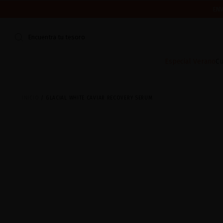
ENV
CERRAMOS POR VACACIONES DEL 7 AL 16 DE AGOSTO.
¿ES TU PR
Encuentra tu tesoro
Especial Verano
Cu
INICIO
GLACIAL WHITE CAVIAR RECOVERY SERUM