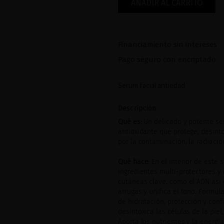
AÑADIR AL CARRITO
Financiamiento sin intereses
Pago seguro con encriptado
Serum facial antiedad
Descripción
Qué es:
Un delicado y potente se
antioxidante que protege, desinto
por la contaminación, la radiació
Qué hace:
En el interior de este
ingredientes multi-protectores y
cutáneas clave, como el ADN así 
arrugas y unifica el tono. Formul
de hidratación, protección y confo
desintoxica las células de la pie
Aporta los nutrientes y la energí