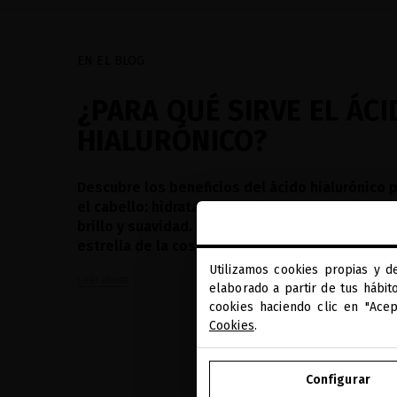
EN EL BLOG
¿PARA QUÉ SIRVE EL ÁCI
HIALURÓNICO?
Descubre los beneficios del ácido hialurónico pa
el cabello: hidratación profunda, reducción de 
brillo y suavidad. Mejora tu rutina con este ing
estrella de la cosmética.
Utilizamos cookies propias y d
Leer ahora
elaborado a partir de tus hábit
cookies haciendo clic en "Ace
Cookies
.
Configurar