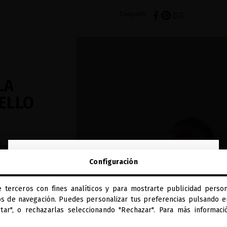
Compartir
LA
BELLO
iel y
otección.
close
Configuración
Te damos la bienvenida a
avanzada y
miriamquevedo.com
e terceros con fines analíticos y para mostrarte publicidad person
Estás navegando en la tienda internacional.
os de navegación. Puedes personalizar tus preferencias pulsando en
ptar", o rechazarlas seleccionando "Rechazar". Para más informac