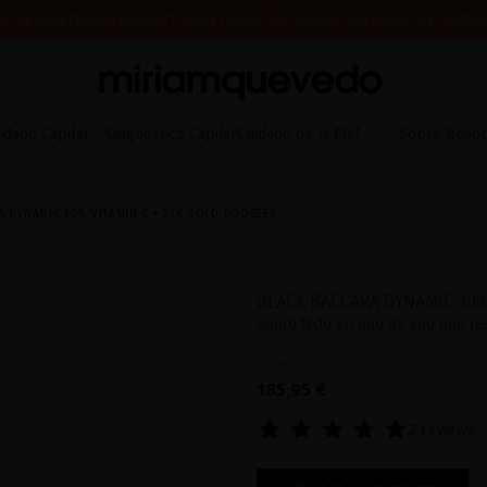
ÍO DE MUESTRAS DE PRODUCTO CON TODOS LOS PEDIDOS, SIN MÍNIMO DE COMPRA
IMERA VEZ? CONSIGUE UN 10% DE DESCUENTO EN TU PRIMERA COMPRA.
SUSCRÍBETE
 A PARTIR DEL 17 DE AGOSTO EMPEZAREMOS A PREPARAR Y ENVIAR LOS PEDIDOS EN 
idado Capilar
Diagnóstico Capilar
Cuidado de la Piel
Sobre Nosot
A DYNAMIC 30% VITAMIN C + 24K GOLD BOOSTER
BLACK BACCARA DYNAMIC 30%
Suero todo en uno de lujo que re
30 mL
185,95 €
2 reviews