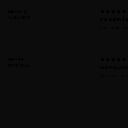





Mihaela B.
13/06/2025
Una maravill
Este serum no s





MARTA A.
29/12/2024
MARAVILLOS
Aporta una lumi