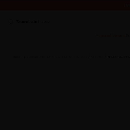
ENV
¿ES TU PR
CERRAMOS POR VACACIONES DEL 7 AL 16 DE AGOSTO.
Encuentra tu tesoro
Especial Verano
Cu
INICIO
CUIDADO DE LA PIEL
CATEGORÍA SKIN
SÉRUMS
BLACK BACCAR