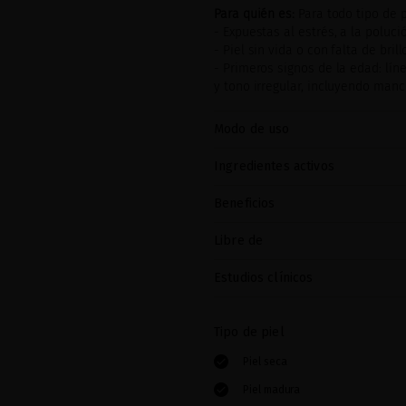
Para quién es:
Para todo tipo de 
- Expuestas al estrés, a la poluc
- Piel sin vida o con falta de brill
- Primeros signos de la edad: lín
y tono irregular, incluyendo manc
Modo de uso
Ingredientes activos
Beneficios
Libre de
Estudios clínicos
Tipo de piel
Piel seca
Piel madura