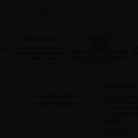
BENEFICIOS MQ
DIAGNÓSTICO
CAPILAR
ONLINE
ada
Suscríbete a nuestra
A
Realiza nuestro test en linea
newsletter y consigue -10%
pl
para descubrir la edad real
en tu primera compra
de tu cabello
RECIBE NUESTA
Localizador de Tiendas
Preguntas Frequentes
He leído y acep
REGLAMENTO (U
Leer más
27 de abril de 2
respecta al trat
PAÍS/REGIÓN
datos: Sus dato