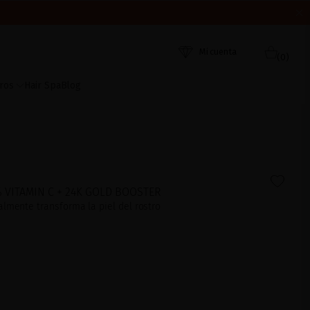
 AHORA
ORDEN DE RECEPCIÓN. ¡GRACIAS Y FELIZ VERANO!
Mi cuenta
(0)
ros
Hair Spa
Blog
 VITAMIN C + 24K GOLD BOOSTER
almente transforma la piel del rostro