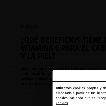
EN EL BLOG
¿QUÉ BENEFICIOS TIENE 
VITAMINA C PARA EL CA
Y LA PIEL?
Descubre los beneficios de la Vitamina C para p
cabello: antienvejecimiento, brillo, fuerza y pr
Incluye innovadores productos con tecnología 
resultados visibles.
Utilizamos cookies propias y d
elaborado a partir de tus hábit
Leer ahora
cookies haciendo clic en "Ace
Cookies
.