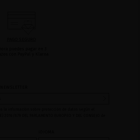
PAGO SEGURO
hora puedes pagar en 3
azos con PayPal y Klarna
 NEWSLETTER
to la información sobre protección de datos según el
E) 2016/679 DEL PARLAMENTO EUROPEO Y DEL CONSEJO de
016 relativo a la protección de las personas físicas en lo que
amiento de datos personales y a la libre circulación de estos
IDIOMA
s son utilizados para gestionar las consultas e incidencias