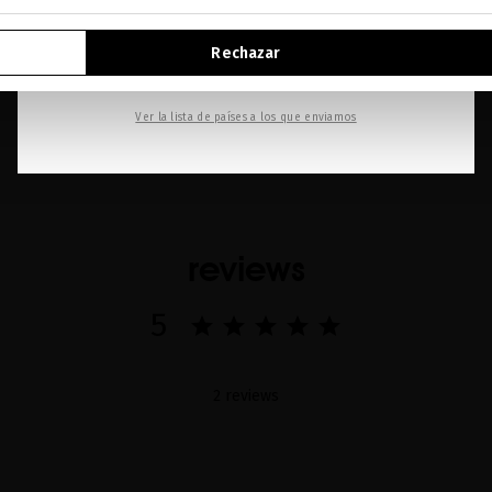
IR A NUESTRA E-TIENDA DE ESTADOS UNIDOS
Rechazar
SEGUIR NAVEGANDO EN ESTA E-TIENDA
Ver la lista de países a los que enviamos
reviews
5
2 reviews