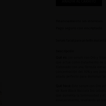
AÑADIR AL CARRITO
Financiamiento sin intereses
Pago seguro con encriptado
Serum facial para un brillo instan
Descripción
Qué es:
¡Un serum con Oro y Vitam
que actúa como tratamiento de ch
Elaborado con una fórmula extra
concentración del 30% y oro puro
aliado perfecto para disminuir l
Qué hace:
Este serum con Oro act
de Rare Black Baccara bio-adaptat
que aumenta la luminosidad y el 
envejecimiento, revelando un to