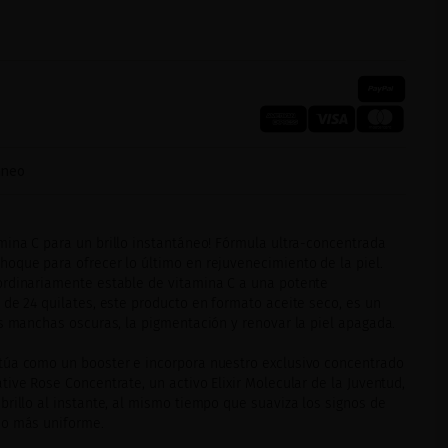
táneo
ina C para un brillo instantáneo! Fórmula ultra-concentrada
oque para ofrecer lo último en rejuvenecimiento de la piel.
ordinariamente estable de vitamina C a una potente
 de 24 quilates, este producto en formato aceite seco, es un
as manchas oscuras, la pigmentación y renovar la piel apagada.
úa como un booster e incorpora nuestro exclusivo concentrado
ive Rose Concentrate, un activo Elixir Molecular de la Juventud,
brillo al instante, al mismo tiempo que suaviza los signos de
no más uniforme.