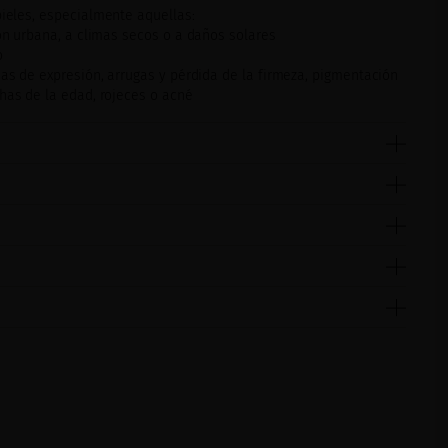
pieles, especialmente aquellas:
ión urbana, a climas secos o a daños solares
o
eas de expresión, arrugas y pérdida de la firmeza, pigmentación
has de la edad, rojeces o acné