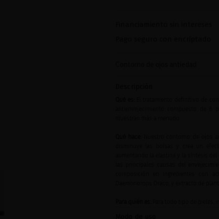
Financiamiento sin intereses
Pago seguro con encriptado
Contorno de ojos antiedad
Descripción
Qué es:
El tratamiento definitivo de c
antienvejecimiento compuesto de 6 pé
muestran más a menudo.
Qué
hace:
Nuestro contorno de ojos ant
disminuye las bolsas y crea un efect
aumentando la elastina y la síntesis de
las principales causas del envejecimie
composición en ingredientes con act
Daemonorops Draco, y extracto de planta
Para quién es:
Para todo tipo de pieles, 
Modo de uso