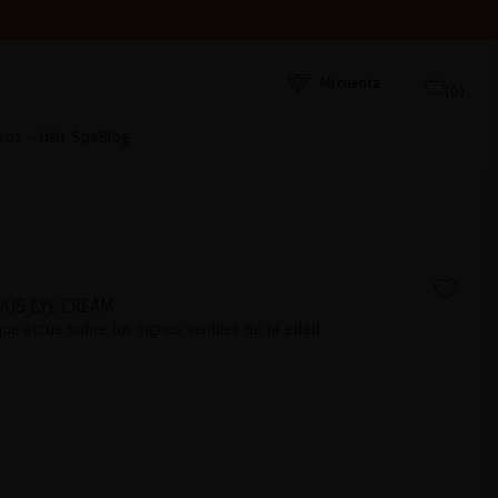
ORDEN DE RECEPCIÓN. ¡GRACIAS Y FELIZ VERANO!
 AHORA
Mi cuenta
(0)
ros
Hair Spa
Blog
OUS EYE CREAM
ue actúa sobre los signos visibles de la edad