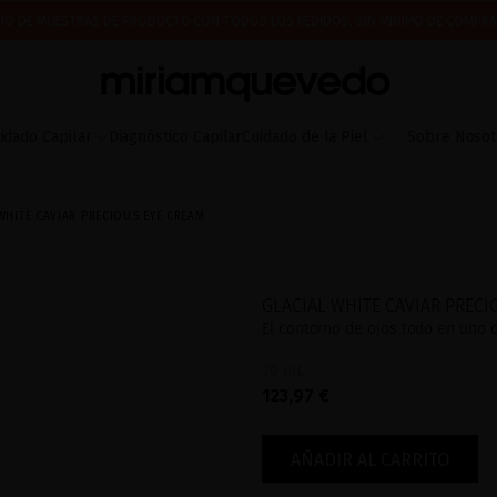
ÍO DE MUESTRAS DE PRODUCTO CON TODOS LOS PEDIDOS, SIN MÍNIMO DE COMPRA
 A PARTIR DEL 17 DE AGOSTO EMPEZAREMOS A PREPARAR Y ENVIAR LOS PEDIDOS EN 
IMERA VEZ? CONSIGUE UN 10% DE DESCUENTO EN TU PRIMERA COMPRA.
SUSCRÍBETE
idado Capilar
Diagnóstico Capilar
Cuidado de la Piel
Sobre Nosot
WHITE CAVIAR PRECIOUS EYE CREAM
GLACIAL WHITE CAVIAR PRECI
El contorno de ojos todo en uno q
20 mL
123,97 €
AÑADIR AL CARRITO