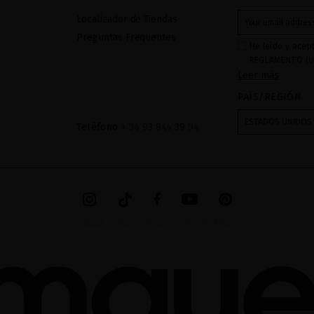
Localizador de Tiendas
Preguntas Frequentes
He leído y acep
REGLAMENTO (U
Leer más
27 de abril de 2
respecta al trat
PAÍS/REGIÓN
datos: Sus dato
recibidas a tra
ESTADOS UNIDOS
Teléfono
+ 34 93 844 39 94
mediante sus tr
tratamiento de 
checkbox. No se
acceder, rectifc
explica en la in
en el
AVISO LEG
MIRIAM QUEVEDO © ALL RIGHTS RESERVED