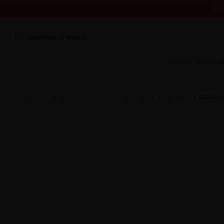
ENV
CERRAMOS POR VACACIONES DEL 7 AL 16 DE AGOSTO.
¿ES TU PR
Encuentra tu tesoro
Especial Verano
Cu
INICIO
CUIDADO DE LA PIEL
CATEGORÍA SKIN
HIDRATANTES
GLACIAL 