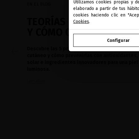
Utilizamos cookies propias y d
EN EL BLOG
elaborado a partir de tus hábit
cookies haciendo clic en "Ace
TEORÍAS DEL ENVEJECIM
Cookies
.
Y CÓMO COMBATIRLAS
Configurar
Descubre las 5 principales causas del envejec
cutáneo y cómo prevenirlas con antioxidantes,
solar e ingredientes innovadores para una piel
luminosa.
Leer ahora