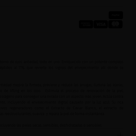
ontorno de ojos antiedad, todo en uno. Enriquecido con un potente complejo
ptidos al 11% que revierte los signos del envejecimiento allí donde se
iedad mejora la firmeza, previene y reduce las arrugas, ilumina las ojeras,
o de lifting en los ojos. Estimula el proceso de renovación de la piel,
l colágeno para conseguir una mirada con un aspecto más joven. Actúa contra
nto, incluyendo el envejecimiento digital causado por la luz azul. Su rica
ivos regeneradores como el Extracto de Caviar Blanco, el extracto de
s reestructurantes, suaviza y repara la piel de forma instantánea.
incluyendo las pieles secas, sensibles, deshidratadas o sensibles