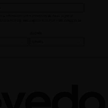
to la información sobre protección de datos según el
E) 2016/679 DEL PARLAMENTO EUROPEO Y DEL CONSEJO de
016 relativo a la protección de las personas físicas en lo que
amiento de datos personales y a la libre circulación de estos
IDIOMA
s son utilizados para gestionar las consultas e incidencias
vés del formulario de contacto incorporado en nuestra web,
ESPAÑOL
atamiento como "
". La base legal para el
Formulario web
su datos es su consentimiento a través de la aceptación del
 cederán datos a terceros, salvo obligación legal. Podrá
ar y suprimir los datos así como otros derechos,tal y como se
formación adicional. La información adicional la encontrará
AL
de nuestra página web.