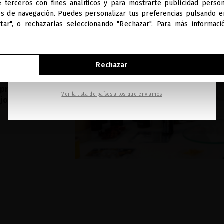
e terceros con fines analíticos y para mostrarte publicidad person
Estás navegando en la tienda internacional.
os de navegación. Puedes personalizar tus preferencias pulsando en
ptar", o rechazarlas seleccionando "Rechazar". Para más informac
IENTO
IR A NUESTRA E-TIENDA DE ESTADOS UNIDOS
Rechazar
SEGUIR NAVEGANDO EN ESTA E-TIENDA
imiento
 protección
Ver la lista de países a los que enviamos
 joven y