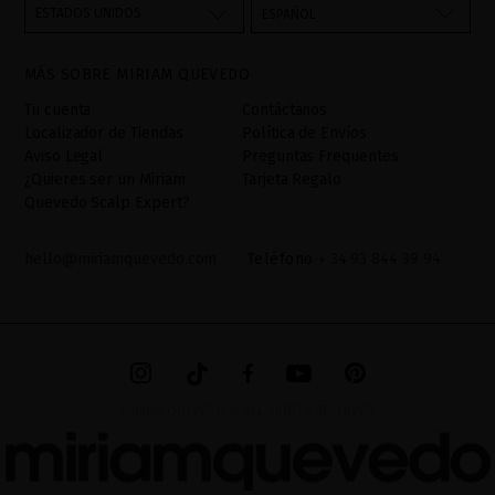
través del formulario de contacto incorporado en nuestra web,
ESTADOS UNIDOS
ESPAÑOL
mediante sus tratamiento como "
". La base legal
Formulario web
para el tratamiento de su datos es su consentimiento a través de
MÁS SOBRE MIRIAM QUEVEDO
la aceptación del checkbox. No se cederán datos a terceros, salvo
obligación legal. Podrá acceder, rectifcar y suprimir los datos así
Tu cuenta
Contáctanos
como otros derechos,tal y como se explica en la información
Localizador de Tiendas
Política de Envíos
adicional. La información adicional la encontrará en el
AVISO
Aviso Legal
Preguntas Frequentes
LEGAL
de nuestra página web.
¿Quieres ser un Miriam
Tarjeta Regalo
Quevedo Scalp Expert?
hello@miriamquevedo.com
Teléfono
+ 34 93 844 39 94
MIRIAM QUEVEDO © ALL RIGHTS RESERVED