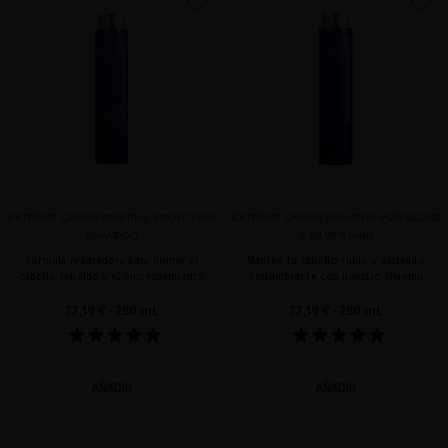
favorite
favorite
EXTREME CAVIAR IMPERIAL SMOOTHING
EXTREME CAVIAR SHAMPOO FOR BLOND
SHAMPOO
& SILVER HAIR
Fórmula reparadora para domar el
Mantén tu cabello rubio y plateado
cabello rebelde y el encrespamiento
deslumbrante con nuestro champú
37,19 €
· 250 mL
37,19 €
· 250 mL
AÑADIR
AÑADIR