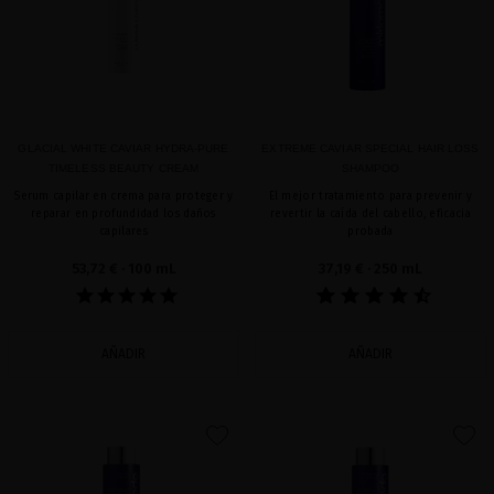
GLACIAL WHITE CAVIAR HYDRA-PURE
EXTREME CAVIAR SPECIAL HAIR LOSS
TIMELESS BEAUTY CREAM
SHAMPOO
Serum capilar en crema para proteger y
El mejor tratamiento para prevenir y
reparar en profundidad los daños
revertir la caída del cabello, eficacia
capilares
probada
53,72 €
· 100 mL
37,19 €
· 250 mL
AÑADIR
AÑADIR
favorite
favorite