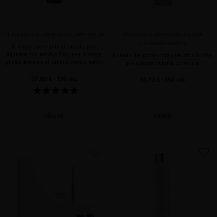
PLATINUM & DIAMONDS VOLUME SERUM
PLATINUM & DIAMONDS VOLUME
LUXURIOUS DROPS
El mejor suero para el cabello para
aquellos con cabello fino, que protege
Bruma ultra protectora para cabello fino
profundamente el cabello contra daños
que además ilumina tu melena
57,85 €
· 150 mL
53,72 €
· 150 mL
AÑADIR
AÑADIR
favorite
favorite