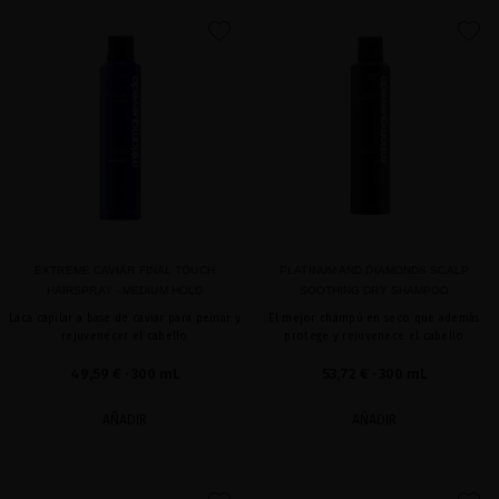
favorite
favorite
EXTREME CAVIAR FINAL TOUCH
PLATINUM AND DIAMONDS SCALP
HAIRSPRAY - MEDIUM HOLD
SOOTHING DRY SHAMPOO
Laca capilar a base de caviar para peinar y
El mejor champú en seco que además
rejuvenecer el cabello
protege y rejuvenece el cabello
49,59 €
· 300 mL
53,72 €
· 300 mL
AÑADIR
AÑADIR