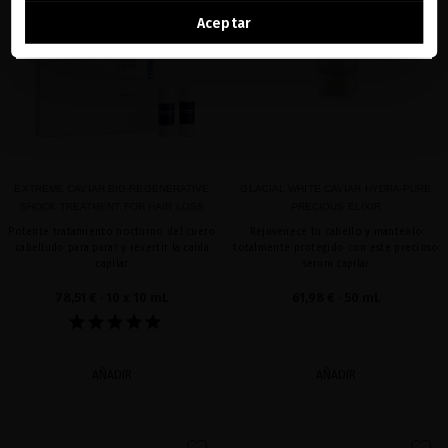
Ver la lista de países a los que enviamos
Aceptar
EXTREME CAVIAR BIO-REGENERATIVE
GLACIAL WHITE CAVIAR HYDRA-PURE
SHOCK TREATMENT FOR HAIR LOSS
PRECIOUS ELIXIR
Potente tratamiento nocturno del cuero
Rejuvenece tu cabello y mantenlo
cabelludo para parar y revertir la caída
totalmente protegido con este precioso
capilar
serum capilar
78,51 €
· 10 x 10 mL
61,98 €
· 50 mL
AÑADIR
AÑADIR