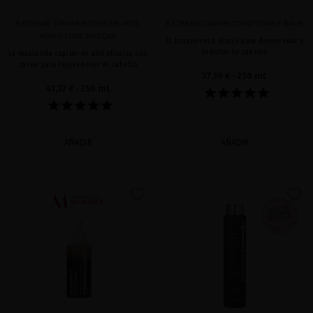
EXTREME CAVIAR INTENSIVE ANTI-
EXTREME CAVIAR CONDITIONER BALM
AGING LUXE MASQUE
El tratamiento diario para desenredar e
hidratar tu cabello
La mascarilla capilar de alta eficacia con
caviar para rejuvenecer el cabello
37,19 €
· 250 mL
41,32 €
· 250 mL
AÑADIR
AÑADIR
favorite
favorite