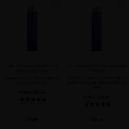
favorite
favorite
EXTREME CAVIAR SHAMPOO FOR
EXTREME CAVIAR PURIFYING CHARCOAL
COLOR-TREATED HAIR
SHAMPOO
Champú a base de caviar para un color
Ofrece a tu cabello y cuero cabelludo su
luminoso y duradero
desintoxicación diaria para restaurar su
salud
37,19 €
· 250 mL
37,19 €
· 250 mL
AÑADIR
AÑADIR