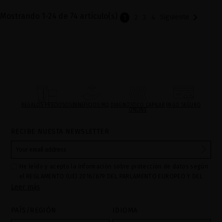
Mostrando 1-24 de 74 artículo(s)

Siguiente
1
2
3
4
REGALOS PRECIOSOS
BENEFICIOS MQ
DIAGNÓSTICO CAPILAR
PAGO SEGURO
ONLINE
RECIBE NUESTA NEWSLETTER
He leído y acepto la información sobre protección de datos según
el REGLAMENTO (UE) 2016/679 DEL PARLAMENTO EUROPEO Y DEL
Leer más
CONSEJO de 27 de abril de 2016 relativo a la protección de las
personas físicas en lo que respecta al tratamiento de datos
personales y a la libre circulación de estos datos: Sus datos son
PAÍS/REGIÓN
IDIOMA
utilizados para gestionar las consultas e incidencias recibidas a