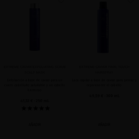
favorite
favorite
EXTREME CAVIAR EXFOLIATING SCRUB
EXTREME CAVIAR FINAL TOUCH
SCALP MASK
HAIRSPRAY
Exfoliación a base de caviar para un
Laca capilar a base de caviar para peinar y
cuero cabelludo saludable y un cabello
rejuvenecer el cabello
hermoso
49,59 €
· 300 mL
41,32 €
· 250 mL
AÑADIR
AÑADIR