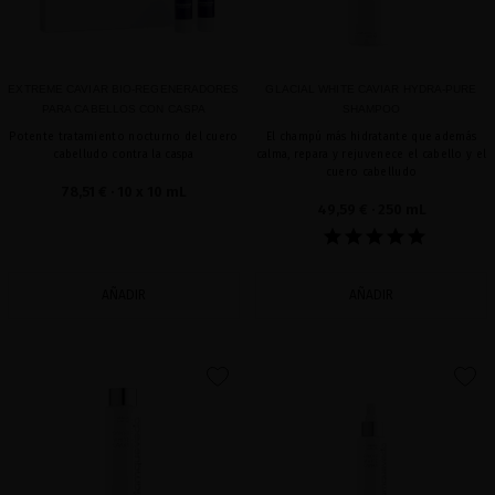
EXTREME CAVIAR BIO-REGENERADORES
GLACIAL WHITE CAVIAR HYDRA-PURE
PARA CABELLOS CON CASPA
SHAMPOO
Potente tratamiento nocturno del cuero
El champú más hidratante que además
cabelludo contra la caspa
calma, repara y rejuvenece el cabello y el
cuero cabelludo
78,51 €
· 10 x 10 mL
49,59 €
· 250 mL
AÑADIR
AÑADIR
favorite
favorite