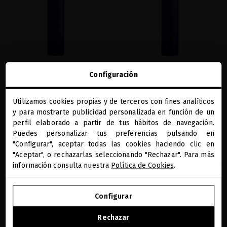
Configuración
EXTREME CAVIAR VITALITY LUXE
EXTREME CAVIAR RESTRUCTURING
MASQUE
LUXE SERUM
Utilizamos cookies propias y de terceros con fines analíticos
Recupera la salud de tu cabello con
Serum capilar a base de caviar para
close
y para mostrarte publicidad personalizada en función de un
nuestra mascarilla a base de caviar
proteger el cabello de las agresiones
Te damos la bienvenida a
externas
miriamquevedo.com
perfil elaborado a partir de tus hábitos de navegación.
41,32 €
· 250 mL
Puedes personalizar tus preferencias pulsando en
49,59 €
· 250 mL
"Configurar", aceptar todas las cookies haciendo clic en
Estás navegando en la tienda internacional.
"Aceptar", o rechazarlas seleccionando "Rechazar". Para más
información consulta nuestra
Política de Cookies
.
AÑADIR
AÑADIR
IR A NUESTRA E-TIENDA DE ESTADOS UNIDOS
Configurar
SEGUIR NAVEGANDO EN ESTA E-TIENDA
Rechazar
favorite
favorite