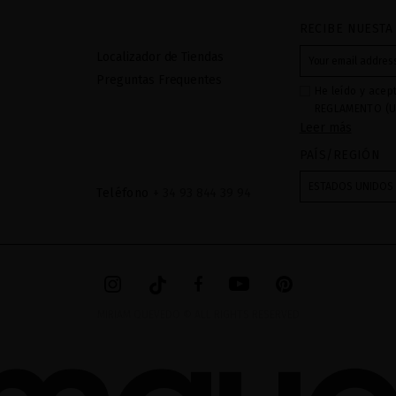
RECIBE NUESTA
Localizador de Tiendas
Preguntas Frequentes
He leído y acep
REGLAMENTO (U
Leer más
27 de abril de 2
respecta al trat
PAÍS/REGIÓN
datos: Sus dato
recibidas a tra
ESTADOS UNIDOS
Teléfono
+ 34 93 844 39 94
mediante sus tr
tratamiento de 
checkbox. No se
acceder, rectifc
explica en la in
en el
AVISO LEG
MIRIAM QUEVEDO © ALL RIGHTS RESERVED