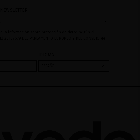
 NEWSLETTER
to la información sobre protección de datos según el
E) 2016/679 DEL PARLAMENTO EUROPEO Y DEL CONSEJO de
016 relativo a la protección de las personas físicas en lo que
amiento de datos personales y a la libre circulación de estos
IDIOMA
s son utilizados para gestionar las consultas e incidencias
vés del formulario de contacto incorporado en nuestra web,
ESPAÑOL
atamiento como "
". La base legal para el
Formulario web
su datos es su consentimiento a través de la aceptación del
 cederán datos a terceros, salvo obligación legal. Podrá
ar y suprimir los datos así como otros derechos,tal y como se
formación adicional. La información adicional la encontrará
AL
de nuestra página web.