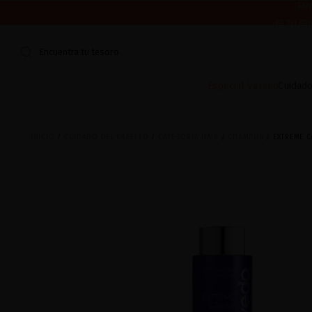
¿ES TU PR
CERRAMOS POR VACACIONES DEL 7 AL 16 DE AGOSTO.
ENV
Encuentra tu tesoro
Especial Verano
Cuidado
INICIO
CUIDADO DEL CABELLO
CATEGORÍA HAIR
CHAMPÚS
EXTREME C