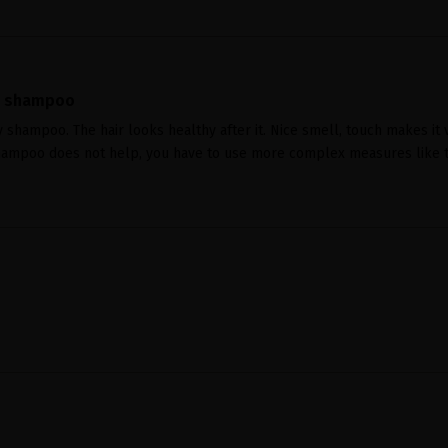
d shampoo
y shampoo. The hair looks healthy after it. Nice smell, touch makes it 
ampoo does not help, you have to use more complex measures like t
ú