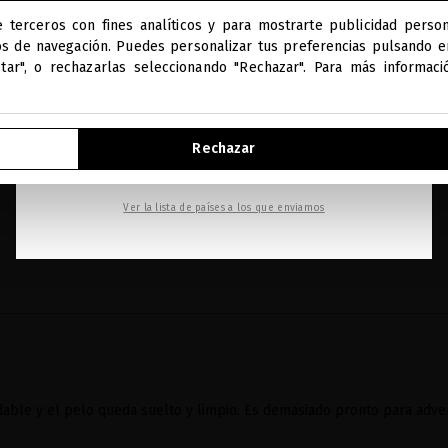
e terceros con fines analíticos y para mostrarte publicidad person
Estás navegando en la tienda internacional.
os de navegación. Puedes personalizar tus preferencias pulsando en
ptar", o rechazarlas seleccionando "Rechazar". Para más informac
reviews
IR A NUESTRA E-TIENDA DE ESTADOS UNIDOS
Rechazar
4
SEGUIR NAVEGANDO EN ESTA E-TIENDA
Ver la lista de países a los que enviamos
4 reviews
dable y el pelo queda suelto y limpio. Es demasiado pronto para advert