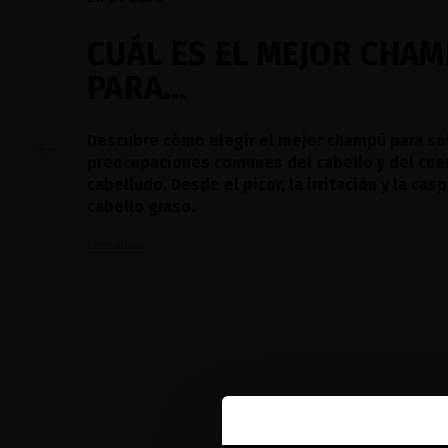
CUÁL ES EL MEJOR CHA
PARA…
Descubre cómo elegir el mejor champú para sol
preocupaciones comunes del cabello y del cue
cabelludo. Desde el picor, la irritación y la casp
cabello graso.
Leer ahora