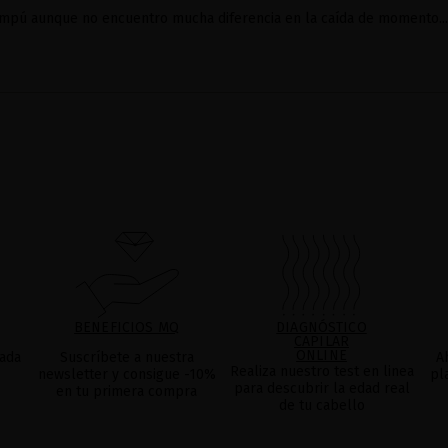
mpú aunque no encuentro mucha diferencia en la caída de momento...
BENEFICIOS MQ
DIAGNÓSTICO
CAPILAR
ONLINE
ada
Suscríbete a nuestra
A
Realiza nuestro test en linea
newsletter y consigue -10%
pl
para descubrir la edad real
en tu primera compra
de tu cabello