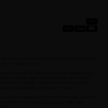
 que limpia suavemente aquellos cabellos débiles y propensos
vigor y renovada fortaleza.
alizante que refuerza, protege y estimula el metabolismo de
ientes activos de nuestro champú anticaída, entre ellos el
ada del cabello, aportan vitalidad y activan el mecanismo
orciona brillo, suavidad y una protección intensa.
e necesite un tratamiento anti-envejecimiento para el cabello
no o quebradizo o con
propensión a la caída
. Seguro para
ratina.