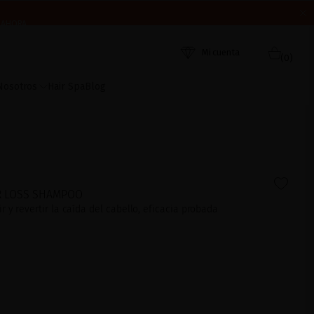
 AHORA
ORDEN DE RECEPCIÓN. ¡GRACIAS Y FELIZ VERANO!
Mi cuenta
(0)
Nosotros
Hair Spa
Blog
IR LOSS SHAMPOO
 y revertir la caída del cabello, eficacia probada