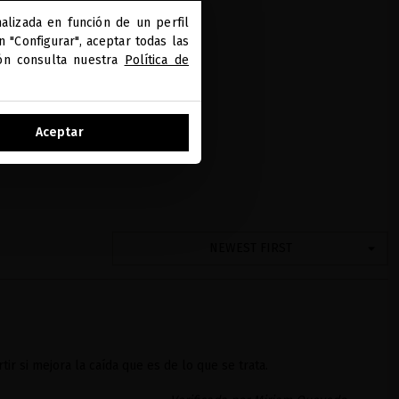
alizada en función de un perfil
 "Configurar", aceptar todas las
ión consulta nuestra
Política de
Aceptar
NEWEST FIRST
ir si mejora la caída que es de lo que se trata.