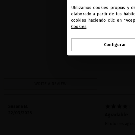
Utilizamos cookies propias y d
elaborado a partir de tus hábit
cookies haciendo clic en "Ace
Cookies
.
Configurar
WRITE A REVIEW





Susana M.
22/03/2025
Agradable
El olor es agra