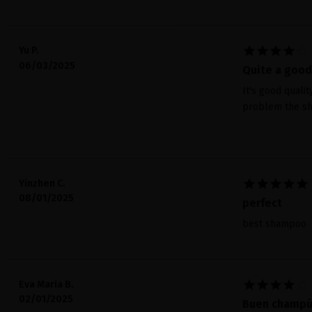





Yu P.
06/03/2025
Quite a goo
It's good qualit
problem the sh





Yinzhen C.
08/01/2025
perfect
best shampoo





Eva Maria B.
02/01/2025
Buen champ