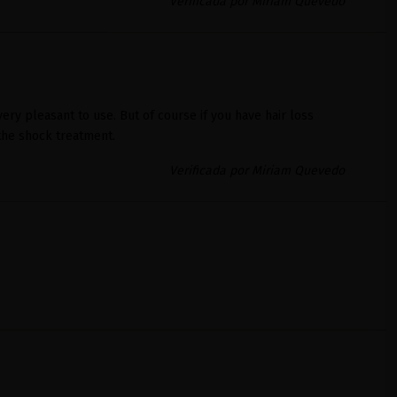
Verificada por Miriam Quevedo
very pleasant to use. But of course if you have hair loss
he shock treatment.
Verificada por Miriam Quevedo