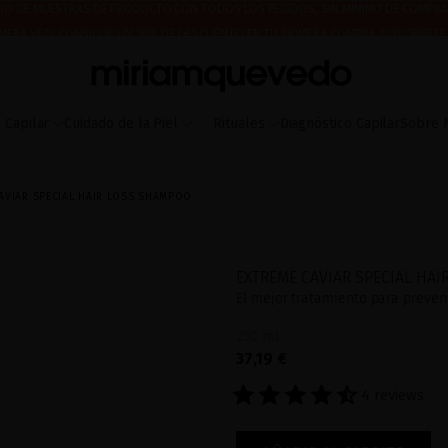
IMERA VEZ? CONSIGUE UN 10% DE DESCUENTO EN TU PRIMERA COMPRA.
SUSCRÍBETE
 A PARTIR DEL 17 DE AGOSTO EMPEZAREMOS A PREPARAR Y ENVIAR LOS PEDIDOS EN 
ÍO DE MUESTRAS DE PRODUCTO CON TODOS LOS PEDIDOS, SIN MÍNIMO DE COMPRA
 Capilar
Cuidado de la Piel
Rituales
Diagnóstico Capilar
Sobre 
AVIAR SPECIAL HAIR LOSS SHAMPOO
EXTREME CAVIAR SPECIAL HA
El mejor tratamiento para prevenir
250 mL
37,19 €
4 reviews