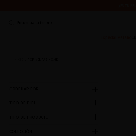
¿ES TU PR
CERRAMOS POR VACACIONES DEL 7 AL 16 DE AGOSTO.
ENV
Encuentra tu tesoro
Especial Verano
Cu
INICIO
TOP VENTAS HOME
ORDENAR POR
TIPO DE PIEL
TIPO DE PRODUCTO
COLECCIÓN