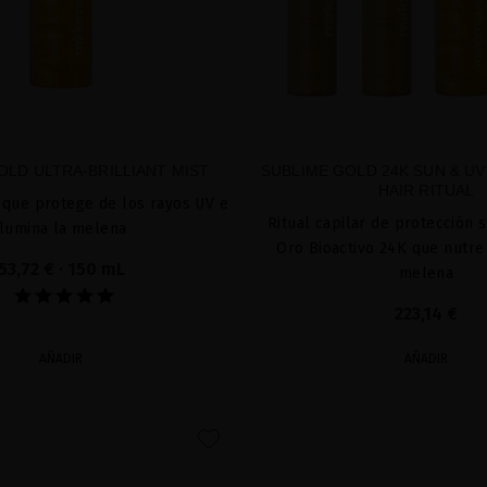
OLD ULTRA-BRILLIANT MIST
SUBLIME GOLD 24K SUN & U
HAIR RITUAL
 que protege de los rayos UV e
Ritual capilar de protección 
ilumina la melena
Oro Bioactivo 24K que nutre 
53,72 €
· 150 mL
melena
223,14 €
AÑADIR
AÑADIR
favorite