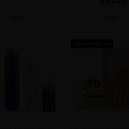
AÑADIR
AÑADIR
favorite
SUMMER SPECIAL PRICE