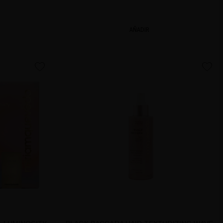
AÑADIR
favorite
favorite