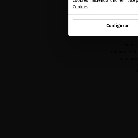
cookies haciendo clic en "Ace
Cookies
.
Configurar
SUBLIME GO
Lujosa 
rejuvenecedo
seco, ap