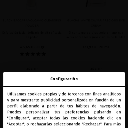
BLACK BACCARA VOLCANIC CLEANSING
GLACIAL WHITE CAVIAR PRECIOUS EYE
POWDER
CREAM
Exfoliación facial delicada de alta eficacia
El contorno de ojos todo en uno que
en polvo
actúa sobre los signos visibles de la edad
45,45 €
· 30 gr
123,97 €
· 20 mL
AÑADIR
AÑADIR
Configuración
Utilizamos cookies propias y de terceros con fines analíticos
favorite
favorite
close
y para mostrarte publicidad personalizada en función de un
Te damos la bienvenida a
miriamquevedo.com
perfil elaborado a partir de tus hábitos de navegación.
Puedes personalizar tus preferencias pulsando en
"Configurar", aceptar todas las cookies haciendo clic en
Estás navegando en la tienda internacional.
"Aceptar", o rechazarlas seleccionando "Rechazar". Para más