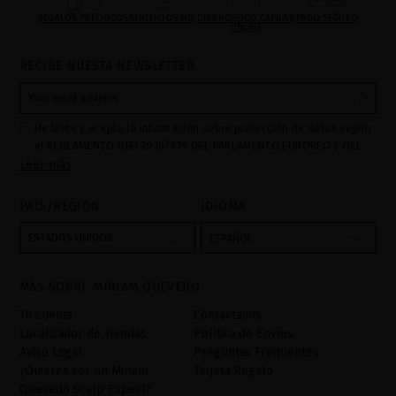
REGALOS PRECIOSOS
BENEFICIOS MQ
DIAGNÓSTICO CAPILAR
PAGO SEGURO
ONLINE
RECIBE NUESTA NEWSLETTER
He leído y acepto la información sobre protección de datos según
el REGLAMENTO (UE) 2016/679 DEL PARLAMENTO EUROPEO Y DEL
Leer más
CONSEJO de 27 de abril de 2016 relativo a la protección de las
personas físicas en lo que respecta al tratamiento de datos
personales y a la libre circulación de estos datos: Sus datos son
PAÍS/REGIÓN
IDIOMA
utilizados para gestionar las consultas e incidencias recibidas a
través del formulario de contacto incorporado en nuestra web,
ESTADOS UNIDOS
ESPAÑOL
mediante sus tratamiento como "
". La base legal
Formulario web
para el tratamiento de su datos es su consentimiento a través de
MÁS SOBRE MIRIAM QUEVEDO
la aceptación del checkbox. No se cederán datos a terceros, salvo
obligación legal. Podrá acceder, rectifcar y suprimir los datos así
Tu cuenta
Contáctanos
como otros derechos,tal y como se explica en la información
Localizador de Tiendas
Política de Envíos
adicional. La información adicional la encontrará en el
AVISO
Aviso Legal
Preguntas Frequentes
LEGAL
de nuestra página web.
¿Quieres ser un Miriam
Tarjeta Regalo
Quevedo Scalp Expert?