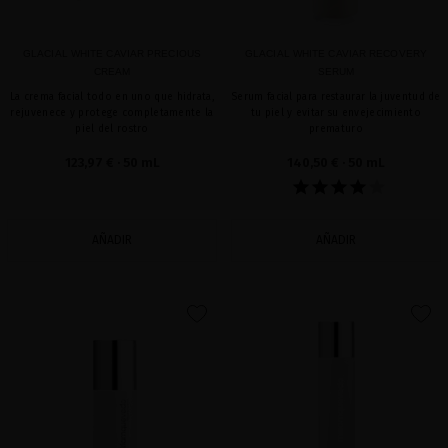
GLACIAL WHITE CAVIAR PRECIOUS
GLACIAL WHITE CAVIAR RECOVERY
CREAM
SERUM
La crema facial todo en uno que hidrata,
Serum facial para restaurar la juventud de
rejuvenece y protege completamente la
tu piel y evitar su envejecimiento
piel del rostro
prematuro
123,97 €
· 50 mL
140,50 €
· 50 mL
AÑADIR
AÑADIR
favorite
favorite