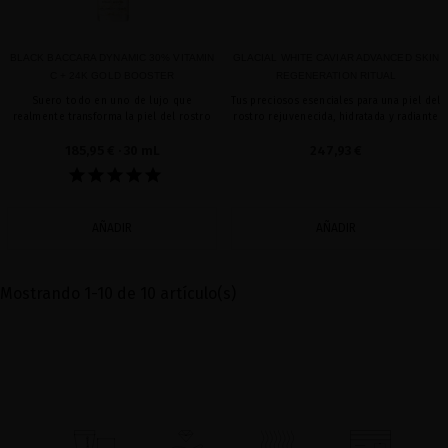
BLACK BACCARA DYNAMIC 30% VITAMIN
GLACIAL WHITE CAVIAR ADVANCED SKIN
C + 24K GOLD BOOSTER
REGENERATION RITUAL
Suero todo en uno de lujo que
Tus preciosos esenciales para una piel del
realmente transforma la piel del rostro
rostro rejuvenecida, hidratada y radiante
185,95 €
· 30 mL
247,93 €
AÑADIR
AÑADIR
Mostrando 1-10 de 10 artículo(s)