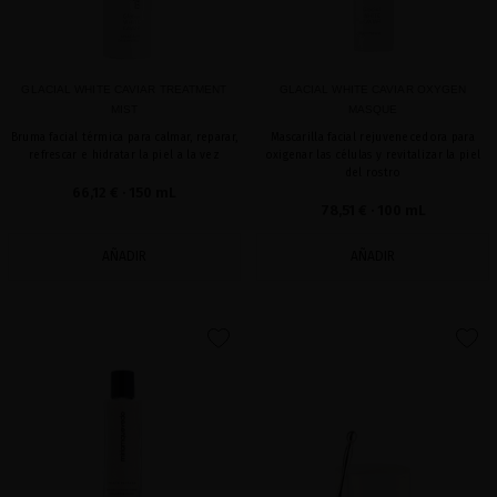
GLACIAL WHITE CAVIAR TREATMENT
GLACIAL WHITE CAVIAR OXYGEN
MIST
MASQUE
Bruma facial térmica para calmar, reparar,
Mascarilla facial rejuvenecedora para
refrescar e hidratar la piel a la vez
oxigenar las células y revitalizar la piel
del rostro
66,12 €
· 150 mL
78,51 €
· 100 mL
AÑADIR
AÑADIR
favorite
favorite