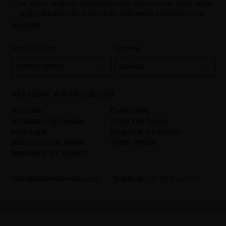
He leído y acepto la información sobre protección de datos según
el REGLAMENTO (UE) 2016/679 DEL PARLAMENTO EUROPEO Y DEL
Leer más
CONSEJO de 27 de abril de 2016 relativo a la protección de las
personas físicas en lo que respecta al tratamiento de datos
personales y a la libre circulación de estos datos: Sus datos son
PAÍS/REGIÓN
IDIOMA
utilizados para gestionar las consultas e incidencias recibidas a
través del formulario de contacto incorporado en nuestra web,
ESTADOS UNIDOS
ESPAÑOL
mediante sus tratamiento como "
". La base legal
Formulario web
para el tratamiento de su datos es su consentimiento a través de
MÁS SOBRE MIRIAM QUEVEDO
la aceptación del checkbox. No se cederán datos a terceros, salvo
obligación legal. Podrá acceder, rectifcar y suprimir los datos así
Tu cuenta
Contáctanos
como otros derechos,tal y como se explica en la información
Localizador de Tiendas
Política de Envíos
adicional. La información adicional la encontrará en el
AVISO
Aviso Legal
Preguntas Frequentes
LEGAL
de nuestra página web.
¿Quieres ser un Miriam
Tarjeta Regalo
Quevedo Scalp Expert?
hello@miriamquevedo.com
Teléfono
+ 34 93 844 39 94