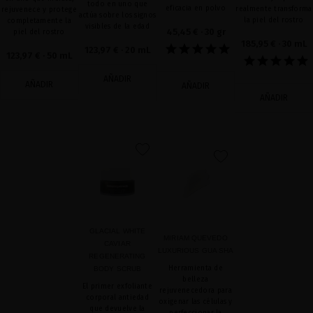
todo en uno que
eficacia en polvo
realmente transforma
rejuvenece y protege
actúa sobre los signos
la piel del rostro
completamente la
visibles de la edad
45,45 €
· 30 gr
piel del rostro
185,95 €
· 30 mL
123,97 €
· 20 mL
123,97 €
· 50 mL
AÑADIR
AÑADIR
AÑADIR
AÑADIR
favorite
favorite
GLACIAL WHITE
MIRIAM QUEVEDO
CAVIAR
LUXURIOUS GUA SHA
REGENERATING
Herramienta de
BODY SCRUB
belleza
El primer exfoliante
rejuvenecedora para
corporal antiedad
oxigenar las células y
que devuelve la