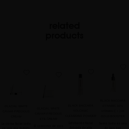
related
products
favorite
favorite
favorite
favorite
BLACK BACCARA
BLACK BACCARA
DYNAMIC 30%
GLACIAL WHITE
GLACIAL WHITE
VOLCANIC
VITAMIN C + 24K
CAVIAR PRECIOUS
CAVIAR PRECIOUS
CLEANSING POWDER
GOLD BOOSTER
CREAM
EYE CREAM
Exfoliación facial
Suero todo en uno
La crema facial todo
El contorno de ojos
delicada de alta
de lujo que
en uno que hidrata,