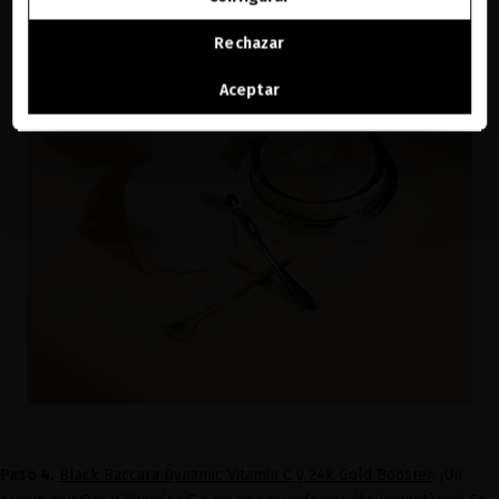
SEGUIR NAVEGANDO EN ESTA E-TIENDA
Rechazar
Ver la lista de países a los que enviamos
Aceptar
Paso 4.
Black Baccara Dynamic Vitamin C y 24k Gold Booster
. ¡Un