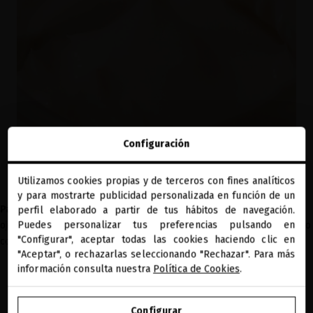
Configuración
Utilizamos cookies propias y de terceros con fines analíticos
close
y para mostrarte publicidad personalizada en función de un
Te damos la bienvenida a
Paso 3.
La
Precious Eye Cream
mejora la firmeza, reduce arrugas,
miriamquevedo.com
perfil elaborado a partir de tus hábitos de navegación.
Puedes personalizar tus preferencias pulsando en
ojeras y bolsas. Estimula renovación y protege contra envejecimiento
"Configurar", aceptar todas las cookies haciendo clic en
Estás navegando en la tienda internacional.
con 6 péptidos al 11%.
"Aceptar", o rechazarlas seleccionando "Rechazar". Para más
información consulta nuestra
Política de Cookies
.
IR A NUESTRA E-TIENDA DE ESTADOS UNIDOS
Configurar