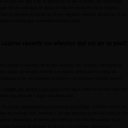
Si al salir del mar o de la piscina no te has aclarado, las sustancias
que llevan este tipo de aguas se habrán quedado sobre la piel y
habrán seguido actuando de forma negativa. Además de alterar el pH,
dejan residuos que aumentan la intoxicación.
¿cómo revertir los efectos del sol en la piel?
Recupera la juventud de tu piel después del verano y deshazte de
los signos de envejecimiento prematuro adaptando tu rutina de
cuidados a sus necesidades actuales y con algunos simples pasos.
•
Cuídate por dentro y por fuera
: bebe agua, evita el alcohol, duerme
bien, haz deporte y sigue una dieta sana.
•
El primer mandamiento post verano es exfoliar
: como en verano se
han acumulado más residuos y células muertas y por eso tendrás los
poros obstruidos, te tienes que exfoliar con más frecuencia. Es la
mejor manera de renovar la dermis y de eliminar impurezas.