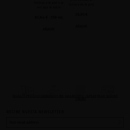
perfeccionar la
belleza a la piel a la
textura de la piel
vez que la nutre
28,93 €
82,64 €
· 250 mL
AÑADIR
AÑADIR
REGALOS PRECIOSOS
BENEFICIOS MQ
DIAGNÓSTICO CAPILAR
PAGO SEGURO
ONLINE
RECIBE NUESTA NEWSLETTER