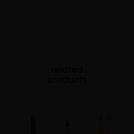
related
products
favorite
favorite
favorite