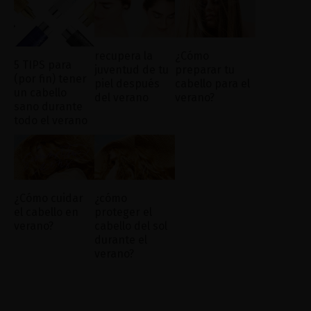
recupera la
¿Cómo
5 TIPS para
juventud de tu
preparar tu
(por fin) tener
piel después
cabello para el
un cabello
del verano
verano?
sano durante
todo el verano
¿Cómo cuidar
¿cómo
el cabello en
proteger el
verano?
cabello del sol
durante el
verano?