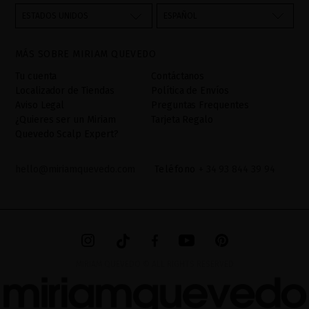
través del formulario de contacto incorporado en nuestra web,
ESTADOS UNIDOS
ESPAÑOL
mediante sus tratamiento como "
". La base legal
Formulario web
para el tratamiento de su datos es su consentimiento a través de
MÁS SOBRE MIRIAM QUEVEDO
la aceptación del checkbox. No se cederán datos a terceros, salvo
obligación legal. Podrá acceder, rectifcar y suprimir los datos así
Tu cuenta
Contáctanos
como otros derechos,tal y como se explica en la información
Localizador de Tiendas
Política de Envíos
adicional. La información adicional la encontrará en el
AVISO
Aviso Legal
Preguntas Frequentes
LEGAL
de nuestra página web.
¿Quieres ser un Miriam
Tarjeta Regalo
Quevedo Scalp Expert?
hello@miriamquevedo.com
Teléfono
+ 34 93 844 39 94
MIRIAM QUEVEDO © ALL RIGHTS RESERVED