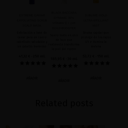
BLACK BACCARA
EXTREME CAVIAR
SUBLIME GOLD
DYNAMIC 30%
EXFOLIATING SCRUB
ULTRA-BRILLIANT
VITAMIN C + 24K
SCALP MASK
MIST
GOLD BOOSTER
Exfoliación a base de
Bruma capilar que
Suero todo en uno
caviar para un cuero
protege de los rayos
de lujo que
cabelludo saludable y
UV e ilumina la
realmente transforma
un cabello hermoso
melena
la piel del rostro
41,32 €
· 250 mL
53,72 €
· 150 mL
185,95 €
· 30 mL
AÑADIR
AÑADIR
AÑADIR
Related posts