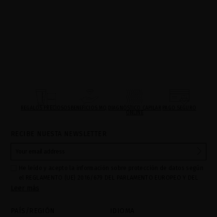
REGALOS PRECIOSOS
BENEFICIOS MQ
DIAGNÓSTICO CAPILAR
PAGO SEGURO
ONLINE
RECIBE NUESTA NEWSLETTER
He leído y acepto la información sobre protección de datos según
el REGLAMENTO (UE) 2016/679 DEL PARLAMENTO EUROPEO Y DEL
Leer más
CONSEJO de 27 de abril de 2016 relativo a la protección de las
personas físicas en lo que respecta al tratamiento de datos
personales y a la libre circulación de estos datos: Sus datos son
PAÍS/REGIÓN
IDIOMA
utilizados para gestionar las consultas e incidencias recibidas a