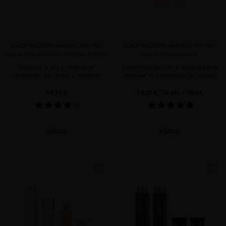
BLACK BACCARA HAIR MULTIPLYING
BLACK BACCARA HAIR MULTIPLYING
SCALP CONCENTRATE SPECIAL EDITION
SCALP CONCENTRATE
Fortalece la raíz y estimula un
Tratamiento del cuero cabelludo para
crecimiento más denso y resistente.
estimular el crecimiento del cabello
99,17 €
78,51 €
· 30 mL + 10mL
AÑADIR
AÑADIR
favorite
favorite