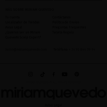
mediante sus tratamiento como "
". La base legal
Formulario web
para el tratamiento de su datos es su consentimiento a través de
MÁS SOBRE MIRIAM QUEVEDO
la aceptación del checkbox. No se cederán datos a terceros, salvo
obligación legal. Podrá acceder, rectifcar y suprimir los datos así
Tu cuenta
Contáctanos
como otros derechos,tal y como se explica en la información
Localizador de Tiendas
Política de Envíos
adicional. La información adicional la encontrará en el
AVISO
Aviso Legal
Preguntas Frequentes
LEGAL
de nuestra página web.
¿Quieres ser un Miriam
Tarjeta Regalo
Quevedo Scalp Expert?
hello@miriamquevedo.com
Teléfono
+ 34 93 844 39 94
MIRIAM QUEVEDO © ALL RIGHTS RESERVED
Aviso Legal