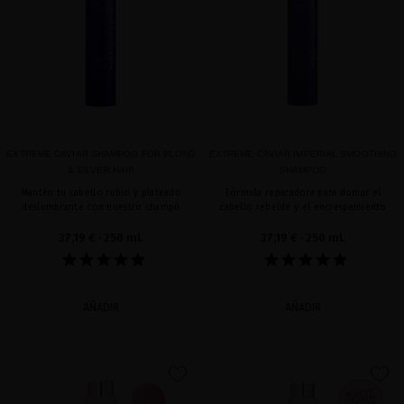
EXTREME CAVIAR SHAMPOO FOR BLOND
EXTREME CAVIAR IMPERIAL SMOOTHING
& SILVER HAIR
SHAMPOO
Mantén tu cabello rubio y plateado
Fórmula reparadora para domar el
deslumbrante con nuestro champú
cabello rebelde y el encrespamiento
37,19 €
· 250 mL
37,19 €
· 250 mL
AÑADIR
AÑADIR
favorite
favorite