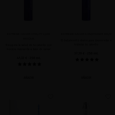
EXTREME CAVIAR VITALITY LUXE
EXTREME CAVIAR CONDITIONER BALM
MASQUE
El tratamiento diario para desenredar e
hidratar tu cabello
Recupera la salud de tu cabello con
nuestra mascarilla a base de caviar
37,19 €
· 250 mL
41,32 €
· 250 mL
AÑADIR
AÑADIR
favorite
favorite