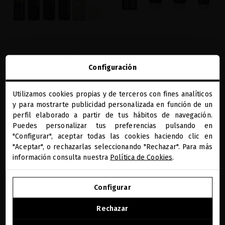
PLATINUM & DIAMONDS DRAMATIC
PLATINUM & DIAMONDS VOLUME
VOLUME DIAMOND BOX
Configuración
AMINOSHOT SCALP CONCENTRATE
SPECIAL EDITION
El ritual más preciado para volumen y
brillo, con el Scalp Longevity Tool
Volumen, fuerza y brillo extraordinario
Utilizamos cookies propias y de terceros con fines analíticos
desde la raíz.
close
293,39 €
y para mostrarte publicidad personalizada en función de un
Te damos la bienvenida a
99,17 €
miriamquevedo.com
perfil elaborado a partir de tus hábitos de navegación.
Puedes personalizar tus preferencias pulsando en
AÑADIR
AÑADIR
"Configurar", aceptar todas las cookies haciendo clic en
Estás navegando en la tienda internacional.
"Aceptar", o rechazarlas seleccionando "Rechazar". Para más
información consulta nuestra
Política de Cookies
.
IR A NUESTRA E-TIENDA DE ESTADOS UNIDOS
favorite
favorite
Configurar
SEGUIR NAVEGANDO EN ESTA E-TIENDA
Rechazar
Ver la lista de países a los que enviamos