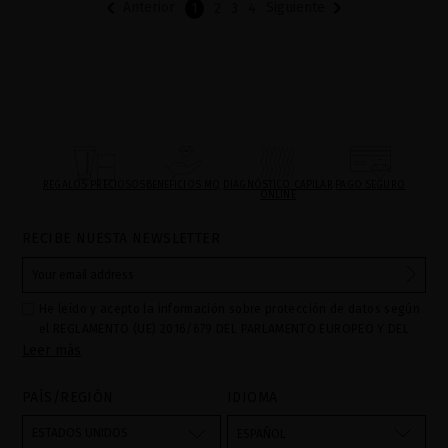


Anterior
Siguiente
1
2
3
4
REGALOS PRECIOSOS
BENEFICIOS MQ
DIAGNÓSTICO CAPILAR
PAGO SEGURO
ONLINE
RECIBE NUESTA NEWSLETTER
He leído y acepto la información sobre protección de datos según
el REGLAMENTO (UE) 2016/679 DEL PARLAMENTO EUROPEO Y DEL
Leer más
CONSEJO de 27 de abril de 2016 relativo a la protección de las
personas físicas en lo que respecta al tratamiento de datos
personales y a la libre circulación de estos datos: Sus datos son
PAÍS/REGIÓN
IDIOMA
utilizados para gestionar las consultas e incidencias recibidas a
través del formulario de contacto incorporado en nuestra web,
ESTADOS UNIDOS
ESPAÑOL