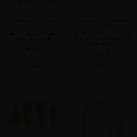
SUBLIME GOLD NUTRITION &
SUBLIME GOLD TRANSFORMING
LUMINOSITY DUO
NOURISHING & LUMINOUS RITUAL
Nutre e ilumina tu cabello para un
El ritual rejuvenecedor definitivo para
acabado radiante y sedoso
lograr una melena perfecta para cada
evento especial
107,44 €
409,09 €
AÑADIR
AÑADIR
favorite
favorite