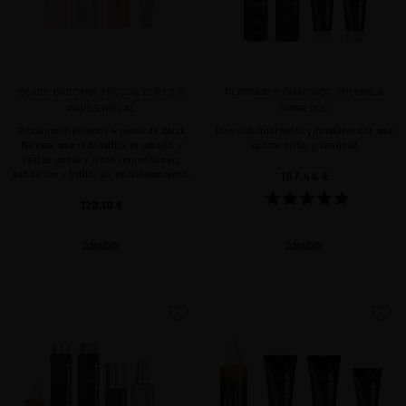
BLACK BACCARA SPECIAL CURLS &
PLATINUM & DIAMONDS VOLUME &
WAVES RITUAL
SHINE DUO
Ritual multiplicador 4 pasos de Black
Dúo voluminizador y fortalecedor que
Baccara que redensifica el cabello y
aporta brillo y vitalidad
realza ondas y rizos con volumen,
definición y brillo, sin encrespamiento.
107,44 €
128,10 €
AÑADIR
AÑADIR
favorite
favorite