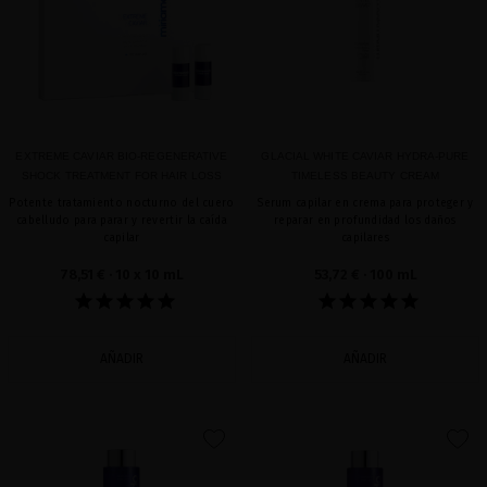
EXTREME CAVIAR BIO-REGENERATIVE
GLACIAL WHITE CAVIAR HYDRA-PURE
SHOCK TREATMENT FOR HAIR LOSS
TIMELESS BEAUTY CREAM
Potente tratamiento nocturno del cuero
Serum capilar en crema para proteger y
cabelludo para parar y revertir la caída
reparar en profundidad los daños
capilar
capilares
78,51 €
· 10 x 10 mL
53,72 €
· 100 mL
AÑADIR
AÑADIR
favorite
favorite