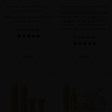
EXTREME CAVIAR SHAMPOO FOR
BLACK BACCARA LONGEVITY NOIR OIL
COLOR-TREATED HAIR
Tratamiento global antiedad en aceite
seco que actúa sobre la
piel
, el
cuero
Champú a base de caviar para un color
cabelludo
y la
fibra capilar
. Repara,
luminoso y duradero
regenera y rejuvenece, aportando
firmeza, elasticidad y luminosidad.
37,19 €
· 250 mL
74,38 €
· 30 mL
AÑADIR
AÑADIR
favorite
favorite