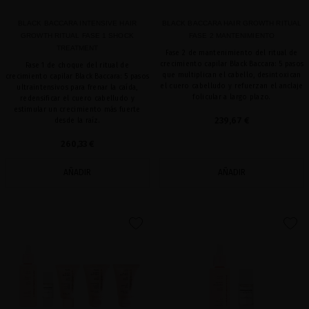
BLACK BACCARA INTENSIVE HAIR
BLACK BACCARA HAIR GROWTH RITUAL
GROWTH RITUAL FASE 1 SHOCK
FASE 2 MANTENIMIENTO
TREATMENT
Fase 2 de mantenimiento del ritual de
crecimiento capilar Black Baccara: 5 pasos
Fase 1 de choque del ritual de
que multiplican el cabello, desintoxican
crecimiento capilar Black Baccara: 5 pasos
el cuero cabelludo y refuerzan el anclaje
ultraintensivos para frenar la caída,
folicular a largo plazo.
redensificar el cuero cabelludo y
estimular un crecimiento más fuerte
239,67 €
desde la raíz.
260,33 €
AÑADIR
AÑADIR
favorite
favorite