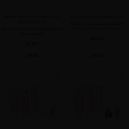
SUBLIME GOLD ULTRA-NOURISHING OIL
BLACK BACCARA HAIR GROWTH DUO
SPECIAL EDITION
Estimula el crecimiento saludable, la
fuerza y la densidad del cabello
Nutrición intensa y brillo sublime para un
cabello radiante.
82,64 €
90,91 €
AÑADIR
AÑADIR
favorite
favorite