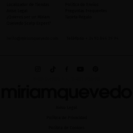
como otros derechos,tal y como se explica en la información
Localizador de Tiendas
Política de Envíos
adicional. La información adicional la encontrará en el
AVISO
Aviso Legal
Preguntas Frequentes
LEGAL
de nuestra página web.
¿Quieres ser un Miriam
Tarjeta Regalo
Quevedo Scalp Expert?
hello@miriamquevedo.com
Teléfono
+ 34 93 844 39 94
MIRIAM QUEVEDO © ALL RIGHTS RESERVED
Aviso Legal
Política de Privacidad
Política de Cookies