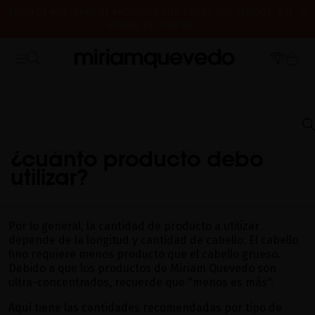
ENVÍO DE MUESTRAS DE PRODUCTO CON TODOS LOS PEDIDOS, SIN
MÍNIMO DE COMPRA
¿ES TU PRIMERA VEZ? CONSIGUE UN 10% DE DESCUENTO EN TU
CERRAMOS POR VACACIONES DEL 7 AL 16 DE AGOSTO. A PARTIR DEL
PRIMERA COMPRA.
SUSCRÍBETE AHORA
17 DE AGOSTO EMPEZAREMOS A PREPARAR Y ENVIAR LOS PEDIDOS EN
ORDEN DE RECEPCIÓN. ¡GRACIAS Y FELIZ VERANO!
INICIO
PREGUNTAS FRECUENTES
USO DE PRODUCTOS
¿CUÁNTO PRODUCTO
DEBO UTILIZAR?
¿cuánto producto debo
utilizar?
Por lo general, la cantidad de producto a utilizar
depende de la longitud y cantidad de cabello. El cabello
fino requiere menos producto que el cabello grueso.
Debido a que los productos de Miriam Quevedo son
ultra-concentrados, recuerde que "menos es más".
Aquí tiene las cantidades recomendadas por tipo de