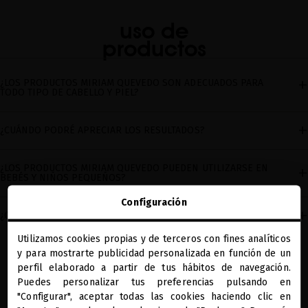
uso de
productos
¿LOS PRODUCTOS MIRIAM QUEVEDO SON ADECUADOS PARA
TODO TIPO DE CABELLO Y PIEL?
¿CUÁNDO PODRÉ APRECIAR LOS RESULTADOS?
¿LOS PRODUCTOS MIRIAM QUEVEDO PUEDEN UTILIZARSE EN
BEBÉS Y NIÑOS PEQUEÑOS?
Configuración
¿CUÁNTO PRODUCTO DEBO UTILIZAR?
Utilizamos cookies propias y de terceros con fines analíticos
close
y para mostrarte publicidad personalizada en función de un
Te damos la bienvenida a
miriamquevedo.com
perfil elaborado a partir de tus hábitos de navegación.
Puedes personalizar tus preferencias pulsando en
"Configurar", aceptar todas las cookies haciendo clic en
Estás navegando en la tienda internacional.