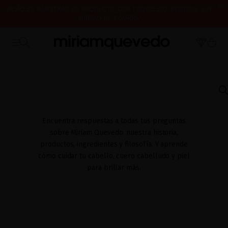
ENVÍO DE MUESTRAS DE PRODUCTO CON TODOS LOS PEDIDOS, SIN
MÍNIMO DE COMPRA
¿ES TU PRIMERA VEZ? CONSIGUE UN 10% DE DESCUENTO EN TU
CERRAMOS POR VACACIONES DEL 7 AL 16 DE AGOSTO. A PARTIR DEL
PRIMERA COMPRA.
SUSCRÍBETE AHORA
17 DE AGOSTO EMPEZAREMOS A PREPARAR Y ENVIAR LOS PEDIDOS EN
ORDEN DE RECEPCIÓN. ¡GRACIAS Y FELIZ VERANO!
INICIO
PREGUNTAS FRECUENTES
USO DE PRODUCTOS
preguntas frecuentes
Encuentra respuestas a todas tus preguntas
sobre Miriam Quevedo: nuestra historia,
productos, ingredientes y filosofía. Y aprende
cómo cuidar tu cabello, cuero cabelludo y piel
para brillar más.