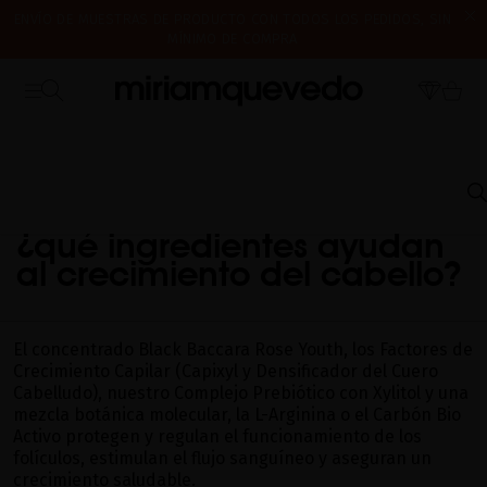
ENVÍO DE MUESTRAS DE PRODUCTO CON TODOS LOS PEDIDOS, SIN
MÍNIMO DE COMPRA
¿ES TU PRIMERA VEZ? CONSIGUE UN 10% DE DESCUENTO EN TU
CERRAMOS POR VACACIONES DEL 7 AL 16 DE AGOSTO. A PARTIR DEL
PRIMERA COMPRA.
SUSCRÍBETE AHORA
17 DE AGOSTO EMPEZAREMOS A PREPARAR Y ENVIAR LOS PEDIDOS EN
ORDEN DE RECEPCIÓN. ¡GRACIAS Y FELIZ VERANO!
INICIO
PREGUNTAS FRECUENTES
ENVEJECIMIENTO CAPILAR
¿QUÉ
INGREDIENTES AYUDAN AL CRECIMIENTO DEL CABELLO?
¿qué ingredientes ayudan
al crecimiento del cabello?
El concentrado Black Baccara Rose Youth, los Factores de
Crecimiento Capilar (Capixyl y Densificador del Cuero
Cabelludo), nuestro Complejo Prebiótico con Xylitol y una
mezcla botánica molecular, la L-Arginina o el Carbón Bio
Activo protegen y regulan el funcionamiento de los
folículos, estimulan el flujo sanguíneo y aseguran un
crecimiento saludable.