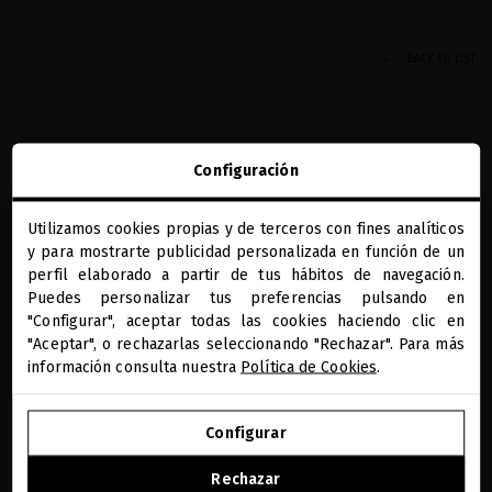
BACK TO LIST
Configuración
Utilizamos cookies propias y de terceros con fines analíticos
close
y para mostrarte publicidad personalizada en función de un
REGALOS PRECIOSOS
BENEFICIOS MQ
DIAGNÓSTICO CAPILAR
PAGO SEGURO
Te damos la bienvenida a
ONLINE
miriamquevedo.com
perfil elaborado a partir de tus hábitos de navegación.
Puedes personalizar tus preferencias pulsando en
RECIBE NUESTA NEWSLETTER
"Configurar", aceptar todas las cookies haciendo clic en
Estás navegando en la tienda internacional.
"Aceptar", o rechazarlas seleccionando "Rechazar". Para más
información consulta nuestra
Política de Cookies
.
He leído y acepto la información sobre protección de datos según
IR A NUESTRA E-TIENDA DE ESTADOS UNIDOS
el REGLAMENTO (UE) 2016/679 DEL PARLAMENTO EUROPEO Y DEL
Leer más
CONSEJO de 27 de abril de 2016 relativo a la protección de las
Configurar
personas físicas en lo que respecta al tratamiento de datos
SEGUIR NAVEGANDO EN ESTA E-TIENDA
personales y a la libre circulación de estos datos: Sus datos son
Rechazar
PAÍS/REGIÓN
IDIOMA