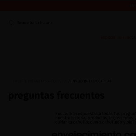
ENV
CERRAMOS POR VACACIONES DEL 7 AL 16 DE AGOSTO.
¿ES TU PR
Encuentra tu tesoro
Especial Verano
Cu
INICIO
PREGUNTAS FRECUENTES
ENVEJECIMIENTO CAPILAR
preguntas frecuentes
Encuentra respuestas a todas tus pregun
nuestra historia, productos, ingredientes 
cuidar tu cabello, cuero cabelludo y piel 
envejecimiento ca