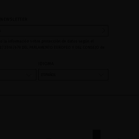
 NEWSLETTER
to la información sobre protección de datos según el
E) 2016/679 DEL PARLAMENTO EUROPEO Y DEL CONSEJO de
016 relativo a la protección de las personas físicas en lo que
amiento de datos personales y a la libre circulación de estos
IDIOMA
s son utilizados para gestionar las consultas e incidencias
vés del formulario de contacto incorporado en nuestra web,
ESPAÑOL
atamiento como "
". La base legal para el
Formulario web
su datos es su consentimiento a través de la aceptación del
 cederán datos a terceros, salvo obligación legal. Podrá
ar y suprimir los datos así como otros derechos,tal y como se
formación adicional. La información adicional la encontrará
AL
de nuestra página web.