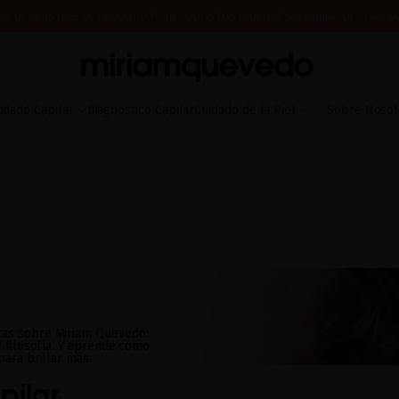
ÍO DE MUESTRAS DE PRODUCTO CON TODOS LOS PEDIDOS, SIN MÍNIMO DE COMPRA
 A PARTIR DEL 17 DE AGOSTO EMPEZAREMOS A PREPARAR Y ENVIAR LOS PEDIDOS EN 
IMERA VEZ? CONSIGUE UN 10% DE DESCUENTO EN TU PRIMERA COMPRA.
SUSCRÍBETE
idado Capilar
Diagnóstico Capilar
Cuidado de la Piel
Sobre Nosot
tas sobre Miriam Quevedo:
y filosofía. Y aprende cómo
para brillar más.
pilar