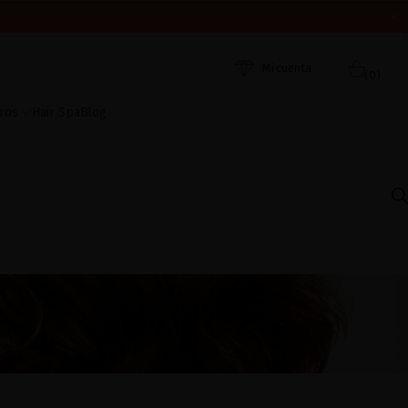
ORDEN DE RECEPCIÓN. ¡GRACIAS Y FELIZ VERANO!
 AHORA
Mi cuenta
(0)
ros
Hair Spa
Blog