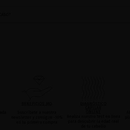
CASO?
BENEFICIOS MQ
DIAGNÓSTICO
CAPILAR
ONLINE
ada
Suscríbete a nuestra
A
Realiza nuestro test en linea
newsletter y consigue -10%
pl
para descubrir la edad real
en tu primera compra
de tu cabello