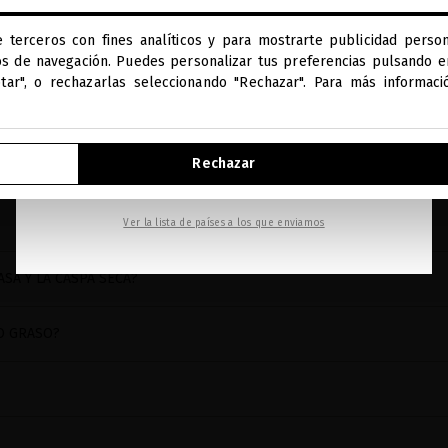
PARTO?
miriamquevedo.com
e terceros con fines analíticos y para mostrarte publicidad person
Estás navegando en la tienda internacional.
DA DEL CABELLO?
os de navegación. Puedes personalizar tus preferencias pulsando en
ptar", o rechazarlas seleccionando "Rechazar". Para más informac
IR A NUESTRA E-TIENDA DE ESTADOS UNIDOS
Rechazar
IENTO DEL CABELLO?
SEGUIR NAVEGANDO EN ESTA E-TIENDA
Ver la lista de países a los que enviamos
ASA Y LA CASPA SECA?
O GRASO?