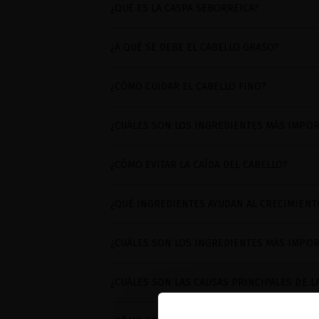
¿QUÉ ES LA CASPA SEBORREICA?
¿A QUÉ SE DEBE EL CABELLO GRASO?
¿CÓMO CUIDAR EL CABELLO FINO?
¿CUÁLES SON LOS INGREDIENTES MÁS IMPOR
¿CÓMO EVITAR LA CAÍDA DEL CABELLO?
¿QUÉ INGREDIENTES AYUDAN AL CRECIMIENT
¿CUÁLES SON LOS INGREDIENTES MÁS IMPOR
¿CUÁLES SON LAS CAUSAS PRINCIPALES DE L