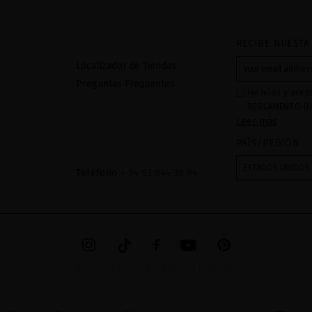
RECIBE NUESTA
Localizador de Tiendas
Preguntas Frequentes
He leído y acep
REGLAMENTO (U
Leer más
27 de abril de 2
respecta al trat
PAÍS/REGIÓN
datos: Sus dato
recibidas a tra
ESTADOS UNIDOS
Teléfono
+ 34 93 844 39 94
mediante sus tr
tratamiento de 
checkbox. No se
acceder, rectifc
explica en la in
en el
AVISO LEG
MIRIAM QUEVEDO © ALL RIGHTS RESERVED