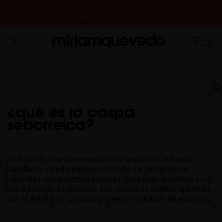
ENVÍO DE MUESTRAS DE PRODUCTO CON TODOS LOS PEDIDOS, SIN
MÍNIMO DE COMPRA
¿ES TU PRIMERA VEZ? CONSIGUE UN 10% DE DESCUENTO EN TU
CERRAMOS POR VACACIONES DEL 7 AL 16 DE AGOSTO. A PARTIR DEL
PRIMERA COMPRA.
SUSCRÍBETE AHORA
17 DE AGOSTO EMPEZAREMOS A PREPARAR Y ENVIAR LOS PEDIDOS EN
ORDEN DE RECEPCIÓN. ¡GRACIAS Y FELIZ VERANO!
INICIO
PREGUNTAS FRECUENTES
ENVEJECIMIENTO CAPILAR
¿QUÉ ES LA
CASPA SEBORREICA?
¿qué es la caspa
seborreica?
Se trata de una descamación de la piel en el cuero
cabelludo, donde aparecen zonas de piel grasosa
cubiertas con escamas blancas, amarillas o costras y va
acompañada de picazón. Los síntomas suelen aparecer
con el estrés, el cansancio o en los cambios de estación.