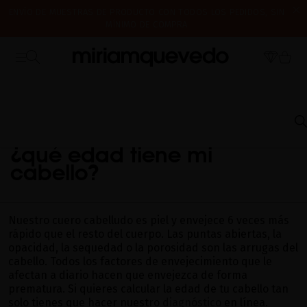
ENVÍO DE MUESTRAS DE PRODUCTO CON TODOS LOS PEDIDOS, SIN
MÍNIMO DE COMPRA
¿ES TU PRIMERA VEZ? CONSIGUE UN 10% DE DESCUENTO EN TU
CERRAMOS POR VACACIONES DEL 7 AL 16 DE AGOSTO. A PARTIR DEL
PRIMERA COMPRA.
SUSCRÍBETE AHORA
17 DE AGOSTO EMPEZAREMOS A PREPARAR Y ENVIAR LOS PEDIDOS EN
ORDEN DE RECEPCIÓN. ¡GRACIAS Y FELIZ VERANO!
INICIO
PREGUNTAS FRECUENTES
ENVEJECIMIENTO CAPILAR
¿QUÉ EDAD
TIENE MI CABELLO?
¿qué edad tiene mi
cabello?
Nuestro cuero cabelludo es piel y envejece 6 veces más
rápido que el resto del cuerpo. Las puntas abiertas, la
opacidad, la sequedad o la porosidad son las arrugas del
cabello. Todos los factores de envejecimiento que le
afectan a diario hacen que envejezca de forma
prematura. Si quieres calcular la edad de tu cabello tan
solo tienes que hacer nuestro
diagnóstico
en línea.