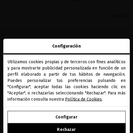
BACK TO LIST
Configuración
Utilizamos cookies propias y de terceros con fines analíticos
close
y para mostrarte publicidad personalizada en función de un
REGALOS PRECIOSOS
BENEFICIOS MQ
DIAGNÓSTICO CAPILAR
PAGO SEGURO
Te damos la bienvenida a
ONLINE
miriamquevedo.com
perfil elaborado a partir de tus hábitos de navegación.
Puedes personalizar tus preferencias pulsando en
RECIBE NUESTA NEWSLETTER
"Configurar", aceptar todas las cookies haciendo clic en
Estás navegando en la tienda internacional.
"Aceptar", o rechazarlas seleccionando "Rechazar". Para más
información consulta nuestra
Política de Cookies
.
He leído y acepto la información sobre protección de datos según
IR A NUESTRA E-TIENDA DE ESTADOS UNIDOS
el REGLAMENTO (UE) 2016/679 DEL PARLAMENTO EUROPEO Y DEL
Leer más
CONSEJO de 27 de abril de 2016 relativo a la protección de las
Configurar
personas físicas en lo que respecta al tratamiento de datos
SEGUIR NAVEGANDO EN ESTA E-TIENDA
personales y a la libre circulación de estos datos: Sus datos son
Rechazar
PAÍS/REGIÓN
IDIOMA