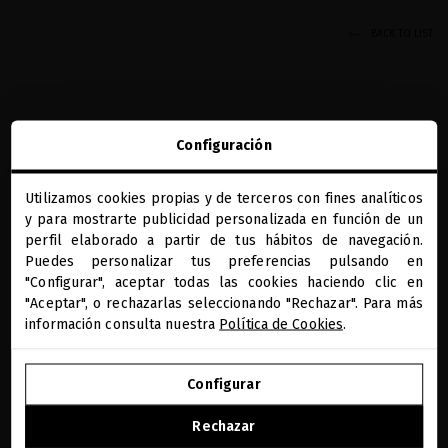
BACK TO LIST
Configuración
Utilizamos cookies propias y de terceros con fines analíticos
REGALOS PRECIOSOS
BENEFICIOS MQ
DIAGNÓSTICO CAPILAR
PAGO SEGURO
close
y para mostrarte publicidad personalizada en función de un
ONLINE
Te damos la bienvenida a
miriamquevedo.com
perfil elaborado a partir de tus hábitos de navegación.
RECIBE NUESTA NEWSLETTER
Puedes personalizar tus preferencias pulsando en
"Configurar", aceptar todas las cookies haciendo clic en
Estás navegando en la tienda internacional.
"Aceptar", o rechazarlas seleccionando "Rechazar". Para más
información consulta nuestra
Política de Cookies
.
He leído y acepto la información sobre protección de datos según
el REGLAMENTO (UE) 2016/679 DEL PARLAMENTO EUROPEO Y DEL
IR A NUESTRA E-TIENDA DE ESTADOS UNIDOS
Leer más
CONSEJO de 27 de abril de 2016 relativo a la protección de las
Configurar
personas físicas en lo que respecta al tratamiento de datos
SEGUIR NAVEGANDO EN ESTA E-TIENDA
personales y a la libre circulación de estos datos: Sus datos son
PAÍS/REGIÓN
IDIOMA
Rechazar
utilizados para gestionar las consultas e incidencias recibidas a