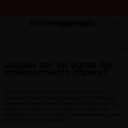
ENVÍO DE MUESTRAS DE PRODUCTO CON TODOS LOS PEDIDOS, SIN
MÍNIMO DE COMPRA
¿ES TU PRIMERA VEZ? CONSIGUE UN 10% DE DESCUENTO EN TU
CERRAMOS POR VACACIONES DEL 7 AL 16 DE AGOSTO. A PARTIR DEL
PRIMERA COMPRA.
SUSCRÍBETE AHORA
17 DE AGOSTO EMPEZAREMOS A PREPARAR Y ENVIAR LOS PEDIDOS EN
ORDEN DE RECEPCIÓN. ¡GRACIAS Y FELIZ VERANO!
INICIO
PREGUNTAS FRECUENTES
ENVEJECIMIENTO CAPILAR
¿CUÁLES SON
LOS SIGNOS DEL ENVEJECIMIENTO CAPILAR?
¿cuáles son los signos del
envejecimiento capilar?
Existen signos visibles, como la caída, la falta de
densidad, el cabello mate, encrespado o rebelde, las
puntas abiertas o los cambios en la textura y/o el color, y
signos no visibles, como la inflamación interna, el
desequilibrio de la microflora, la disminución del grosor
de la piel del cuero cabelludo…