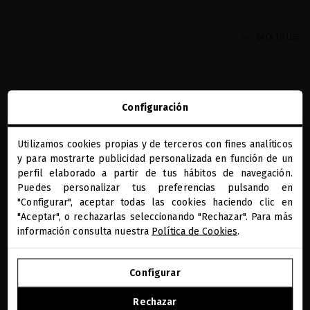
BACK TO LIST
Configuración
Utilizamos cookies propias y de terceros con fines analíticos
close
y para mostrarte publicidad personalizada en función de un
REGALOS PRECIOSOS
BENEFICIOS MQ
DIAGNÓSTICO CAPILAR
PAGO SEGURO
Te damos la bienvenida a
ONLINE
miriamquevedo.com
perfil elaborado a partir de tus hábitos de navegación.
Puedes personalizar tus preferencias pulsando en
RECIBE NUESTA NEWSLETTER
"Configurar", aceptar todas las cookies haciendo clic en
Estás navegando en la tienda internacional.
"Aceptar", o rechazarlas seleccionando "Rechazar". Para más
información consulta nuestra
Política de Cookies
.
He leído y acepto la información sobre protección de datos según
IR A NUESTRA E-TIENDA DE ESTADOS UNIDOS
el REGLAMENTO (UE) 2016/679 DEL PARLAMENTO EUROPEO Y DEL
Leer más
CONSEJO de 27 de abril de 2016 relativo a la protección de las
Configurar
personas físicas en lo que respecta al tratamiento de datos
SEGUIR NAVEGANDO EN ESTA E-TIENDA
personales y a la libre circulación de estos datos: Sus datos son
Rechazar
PAÍS/REGIÓN
IDIOMA