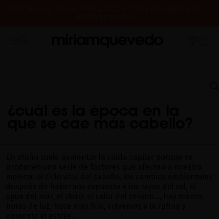
ENVÍO DE MUESTRAS DE PRODUCTO CON TODOS LOS PEDIDOS, SIN
MÍNIMO DE COMPRA
¿ES TU PRIMERA VEZ? CONSIGUE UN 10% DE DESCUENTO EN TU
CERRAMOS POR VACACIONES DEL 7 AL 16 DE AGOSTO. A PARTIR DEL
PRIMERA COMPRA.
SUSCRÍBETE AHORA
17 DE AGOSTO EMPEZAREMOS A PREPARAR Y ENVIAR LOS PEDIDOS EN
ORDEN DE RECEPCIÓN. ¡GRACIAS Y FELIZ VERANO!
INICIO
PREGUNTAS FRECUENTES
ENVEJECIMIENTO CAPILAR
¿CUÁL ES LA
ÉPOCA EN LA QUE SE CAE MÁS CABELLO?
¿cuál es la época en la
que se cae más cabello?
En otoño suele aumentar la caída capilar porque se
producen una serie de factores que afectan a nuestra
melena: el ciclo vital del cabello, los cambios ambientales
después de habernos expuesto a los rayos del sol, el
agua del mar, el cloro, el calor del verano…, hay menos
horas de luz, hace más frío, volvemos a la rutina y
aumenta el estrés…