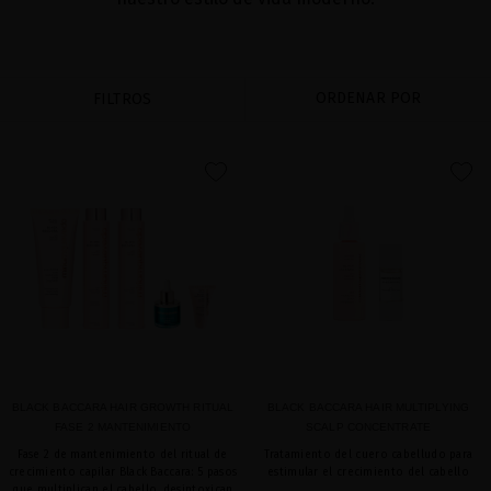
ORDENAR POR
FILTROS
favorite
favorite
BLACK BACCARA HAIR GROWTH RITUAL
BLACK BACCARA HAIR MULTIPLYING
FASE 2 MANTENIMIENTO
SCALP CONCENTRATE
Fase 2 de mantenimiento del ritual de
Tratamiento del cuero cabelludo para
crecimiento capilar Black Baccara: 5 pasos
estimular el crecimiento del cabello
que multiplican el cabello, desintoxican