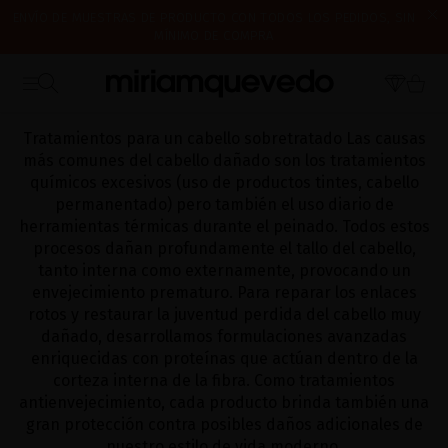
ENVÍO DE MUESTRAS DE PRODUCTO CON TODOS LOS PEDIDOS, SIN
MÍNIMO DE COMPRA
¿ES TU PRIMERA VEZ? CONSIGUE UN 10% DE DESCUENTO EN TU
CERRAMOS POR VACACIONES DEL 7 AL 16 DE AGOSTO. A PARTIR DEL
PRIMERA COMPRA.
SUSCRÍBETE AHORA
INICIO
CATALOG
ESENCIALES PARA EL CABELLO DAÑADO
17 DE AGOSTO EMPEZAREMOS A PREPARAR Y ENVIAR LOS PEDIDOS EN
ORDEN DE RECEPCIÓN. ¡GRACIAS Y FELIZ VERANO!
Tratamientos para un cabello sobretratado Las causas
más comunes del cabello dañado son los tratamientos
químicos excesivos (uso de productos tintes, cabello
permanentado) pero también el uso diario de
herramientas térmicas durante el peinado. Todos estos
procesos dañan profundamente el tallo del cabello,
tanto interna como externamente, provocando un
envejecimiento prematuro. Para reparar los enlaces
rotos y restaurar la juventud perdida del cabello muy
dañado, desarrollamos formulaciones avanzadas
enriquecidas con proteínas que actúan dentro de la
corteza interna de la fibra. Como tratamientos
antienvejecimiento, cada producto brinda también una
gran protección contra posibles daños adicionales de
nuestro estilo de vida moderno.