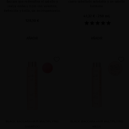
Baccara que redensifica el cabello y
cuero cabelludo saludable y un cabello
realza ondas y rizos con volumen,
hermoso
definición y brillo, sin encrespamiento.
41,32 €
· 250 mL
128,10 €
AÑADIR
AÑADIR
favorite
favorite
BLACK BACCARA HAIR MULTIPLYING
BLACK BACCARA HAIR MULTIPLYING
SHAMPOO
MASK