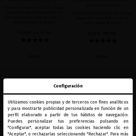
BOND REJUVENATING LUXE CURE
BLACK BACCARA HAIR REPAIRING &
MULTIPLYING SERUM
Tratamiento reparador con Oro 24K que
fortalece el cabello dañado hasta 12
Suero capilar fortalecedor con formula
veces, devolviendo brillo, suavidad y un
vegana que repara enlaces rotos y
acabado de lujo al instante.
revierte daños de la fibra
74,38 €
· 4 x 20 mL
41,32 €
· 100 mL
AÑADIR
AÑADIR
favorite
favorite
Configuración
Utilizamos cookies propias y de terceros con fines analíticos
close
y para mostrarte publicidad personalizada en función de un
Te damos la bienvenida a
miriamquevedo.com
perfil elaborado a partir de tus hábitos de navegación.
Puedes personalizar tus preferencias pulsando en
"Configurar", aceptar todas las cookies haciendo clic en
Estás navegando en la tienda internacional.
"Aceptar", o rechazarlas seleccionando "Rechazar". Para más