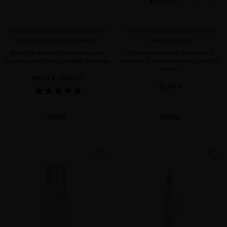
BLACK BACCARA HAIR MULTIPLYING &
BLACK BACCARA LUXE CURE RED
FORTIFYING INTENSIVE MASK
CARPET EDITION
Mascarilla capilar ultra-intensiva para
Ritual transformador que repara y
regenerar, densificar y proteger la melena
devuelve la luminosidad del cabello al
instante.
119,83 €
· 200 mL
95,04 €
AÑADIR
AÑADIR
favorite
favorite