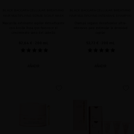
BLACK BACCARA CELLULAR BREATHING
BLACK BACCARA CELLULAR BREATHING
HAIR MULTIPLYING SCRUB SCALP MASK
HAIR MULTIPLYING INTENSIVE SHAMPOO
Mascarilla exfoliante capilar detoxificante
Champú vegano densificador ultra-
con Arcilla Rosa que favorece el
intensivo para estimular la densidad
crecimiento sano del cabello
capilar
82,64 €
· 200 mL
53,72 €
· 200 mL
AÑADIR
AÑADIR
favorite
favorite