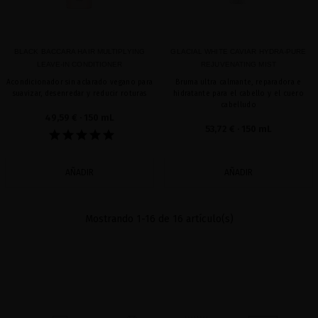
BLACK BACCARA HAIR MULTIPLYING
GLACIAL WHITE CAVIAR HYDRA-PURE
LEAVE-IN CONDITIONER
REJUVENATING MIST
Acondicionador sin aclarado vegano para
Bruma ultra calmante, reparadora e
suavizar, desenredar y reducir roturas
hidratante para el cabello y el cuero
cabelludo
49,59 €
· 150 mL
53,72 €
· 150 mL
AÑADIR
AÑADIR
Mostrando 1-16 de 16 artículo(s)