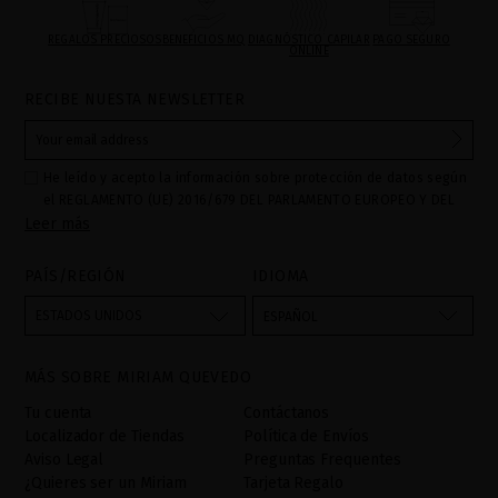
REGALOS PRECIOSOS
BENEFICIOS MQ
DIAGNÓSTICO CAPILAR
PAGO SEGURO
ONLINE
RECIBE NUESTA NEWSLETTER
He leído y acepto la información sobre protección de datos según
el REGLAMENTO (UE) 2016/679 DEL PARLAMENTO EUROPEO Y DEL
Leer más
CONSEJO de 27 de abril de 2016 relativo a la protección de las
personas físicas en lo que respecta al tratamiento de datos
personales y a la libre circulación de estos datos: Sus datos son
PAÍS/REGIÓN
IDIOMA
utilizados para gestionar las consultas e incidencias recibidas a
través del formulario de contacto incorporado en nuestra web,
ESTADOS UNIDOS
ESPAÑOL
mediante sus tratamiento como "
". La base legal
Formulario web
para el tratamiento de su datos es su consentimiento a través de
MÁS SOBRE MIRIAM QUEVEDO
la aceptación del checkbox. No se cederán datos a terceros, salvo
obligación legal. Podrá acceder, rectifcar y suprimir los datos así
Tu cuenta
Contáctanos
como otros derechos,tal y como se explica en la información
Localizador de Tiendas
Política de Envíos
adicional. La información adicional la encontrará en el
AVISO
Aviso Legal
Preguntas Frequentes
LEGAL
de nuestra página web.
¿Quieres ser un Miriam
Tarjeta Regalo