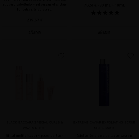
el cuero cabelludo y refuerzan el anclaje
78,51 €
· 30 mL + 10mL
folicular a largo plazo.
239,67 €
AÑADIR
AÑADIR
favorite
favorite
BLACK BACCARA SPECIAL CURLS &
EXTREME CAVIAR EXFOLIATING SCRUB
WAVES RITUAL
SCALP MASK
Ritual multiplicador 4 pasos de Black
Exfoliación a base de caviar para un