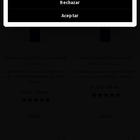
Rechazar
Ver la lista de países a los que enviamos
Aceptar
EXTREME CAVIAR EXFOLIATING SCRUB
EXTREME CAVIAR INTENSIVE ANTI-
SCALP MASK
AGING LUXE MASQUE
Exfoliación a base de caviar para un
La mascarilla capilar de alta eficacia con
cuero cabelludo saludable y un cabello
caviar para rejuvenecer el cabello
hermoso
41,32 €
· 250 mL
41,32 €
· 250 mL
AÑADIR
AÑADIR