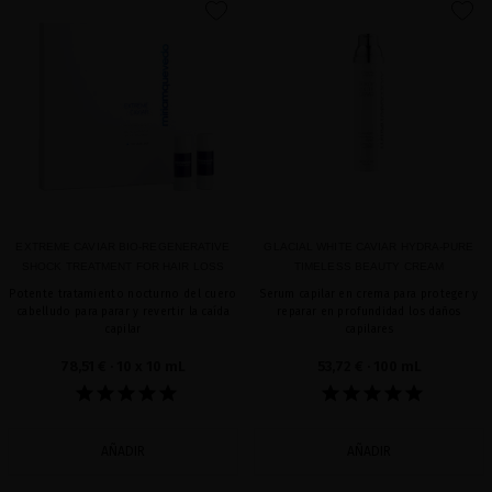
favorite
favorite
EXTREME CAVIAR BIO-REGENERATIVE
GLACIAL WHITE CAVIAR HYDRA-PURE
SHOCK TREATMENT FOR HAIR LOSS
TIMELESS BEAUTY CREAM
Potente tratamiento nocturno del cuero
Serum capilar en crema para proteger y
cabelludo para parar y revertir la caída
reparar en profundidad los daños
capilar
capilares
78,51 €
· 10 x 10 mL
53,72 €
· 100 mL
AÑADIR
AÑADIR