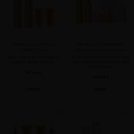
SUBLIME GOLD NUTRITION &
SUBLIME GOLD TRANSFORMING
LUMINOSITY DUO
NOURISHING & LUMINOUS RITUAL
Nutre e ilumina tu cabello para un
El ritual rejuvenecedor definitivo para
acabado radiante y sedoso
lograr una melena perfecta para cada
evento especial
107,44 €
409,09 €
AÑADIR
AÑADIR
favorite
favorite