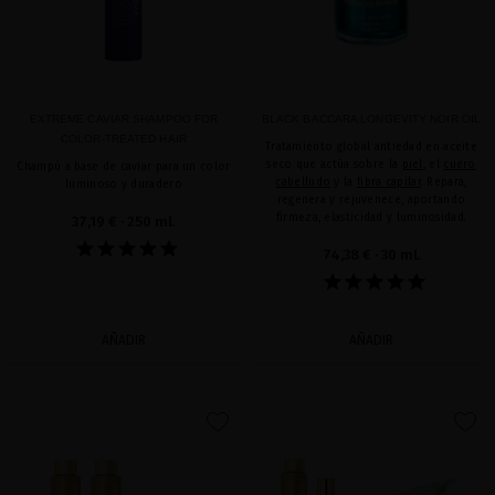
EXTREME CAVIAR SHAMPOO FOR
BLACK BACCARA LONGEVITY NOIR OIL
COLOR-TREATED HAIR
Tratamiento global antiedad en aceite
seco que actúa sobre la
piel
, el
cuero
Champú a base de caviar para un color
cabelludo
y la
fibra capilar
. Repara,
luminoso y duradero
regenera y rejuvenece, aportando
firmeza, elasticidad y luminosidad.
37,19 €
· 250 mL
74,38 €
· 30 mL
AÑADIR
AÑADIR
favorite
favorite