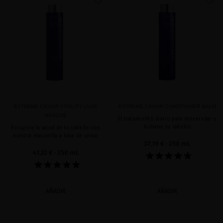
favorite
favorite
EXTREME CAVIAR VITALITY LUXE
EXTREME CAVIAR CONDITIONER BALM
MASQUE
El tratamiento diario para desenredar e
hidratar tu cabello
Recupera la salud de tu cabello con
nuestra mascarilla a base de caviar
37,19 €
· 250 mL
41,32 €
· 250 mL
AÑADIR
AÑADIR