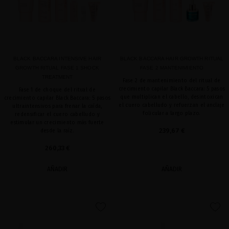
BLACK BACCARA INTENSIVE HAIR
BLACK BACCARA HAIR GROWTH RITUAL
GROWTH RITUAL FASE 1 SHOCK
FASE 2 MANTENIMIENTO
TREATMENT
Fase 2 de mantenimiento del ritual de
crecimiento capilar Black Baccara: 5 pasos
Fase 1 de choque del ritual de
que multiplican el cabello, desintoxican
crecimiento capilar Black Baccara: 5 pasos
el cuero cabelludo y refuerzan el anclaje
ultraintensivos para frenar la caída,
folicular a largo plazo.
redensificar el cuero cabelludo y
estimular un crecimiento más fuerte
239,67 €
desde la raíz.
260,33 €
AÑADIR
AÑADIR
favorite
favorite