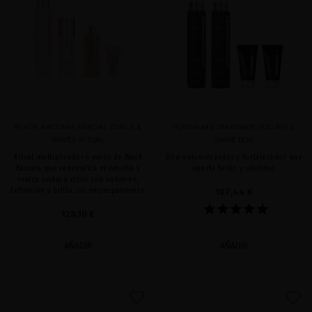
BLACK BACCARA SPECIAL CURLS &
PLATINUM & DIAMONDS VOLUME &
WAVES RITUAL
SHINE DUO
Ritual multiplicador 4 pasos de Black
Dúo voluminizador y fortalecedor que
Baccara que redensifica el cabello y
aporta brillo y vitalidad
realza ondas y rizos con volumen,
definición y brillo, sin encrespamiento.
107,44 €
128,10 €
AÑADIR
AÑADIR
favorite
favorite