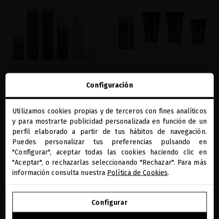
Configuración
PLATINUM & DIAMONDS DRAMATIC
PLATINUM & DIAMONDS VOLUME
VOLUME DIAMOND BOX
AMINOSHOT SCALP CONCENTRATE
Utilizamos cookies propias y de terceros con fines analíticos
SPECIAL EDITION
El ritual más preciado para volumen y
close
y para mostrarte publicidad personalizada en función de un
Te damos la bienvenida a
brillo, con el Scalp Longevity Tool
Volumen, fuerza y brillo extraordinario
miriamquevedo.com
perfil elaborado a partir de tus hábitos de navegación.
desde la raíz.
293,39 €
Puedes personalizar tus preferencias pulsando en
99,17 €
"Configurar", aceptar todas las cookies haciendo clic en
Estás navegando en la tienda internacional.
"Aceptar", o rechazarlas seleccionando "Rechazar". Para más
AÑADIR
AÑADIR
información consulta nuestra
Política de Cookies
.
IR A NUESTRA E-TIENDA DE ESTADOS UNIDOS
Configurar
favorite
favorite
SEGUIR NAVEGANDO EN ESTA E-TIENDA