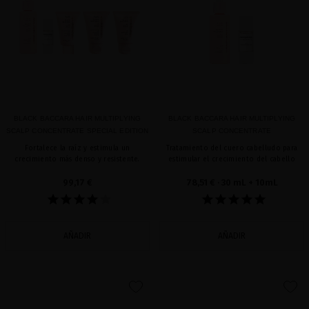
BLACK BACCARA HAIR MULTIPLYING
BLACK BACCARA HAIR MULTIPLYING
SCALP CONCENTRATE SPECIAL EDITION
SCALP CONCENTRATE
Fortalece la raíz y estimula un
Tratamiento del cuero cabelludo para
crecimiento más denso y resistente.
estimular el crecimiento del cabello
99,17 €
78,51 €
· 30 mL + 10mL
AÑADIR
AÑADIR
favorite
favorite