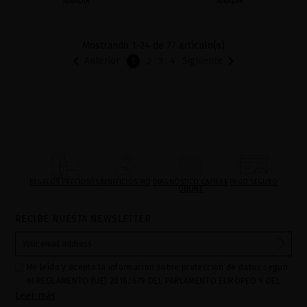
AÑADIR
AÑADIR
Mostrando 1-24 de 77 artículo(s)


Anterior
Siguiente
1
2
3
4
REGALOS PRECIOSOS
BENEFICIOS MQ
DIAGNÓSTICO CAPILAR
PAGO SEGURO
ONLINE
RECIBE NUESTA NEWSLETTER
He leído y acepto la información sobre protección de datos según
el REGLAMENTO (UE) 2016/679 DEL PARLAMENTO EUROPEO Y DEL
Leer más
CONSEJO de 27 de abril de 2016 relativo a la protección de las