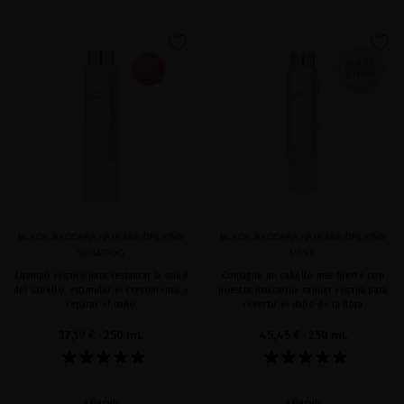
favorite
favorite
BLACK BACCARA HAIR MULTIPLYING
BLACK BACCARA HAIR MULTIPLYING
SHAMPOO
MASK
Champú vegano para restaurar la salud
Consigue un cabello más fuerte con
del cabello, estimular el crecimiento y
nuestra mascarilla capilar vegana para
reparar el daño
revertir el daño de la fibra
37,19 €
· 250 mL
45,45 €
· 250 mL