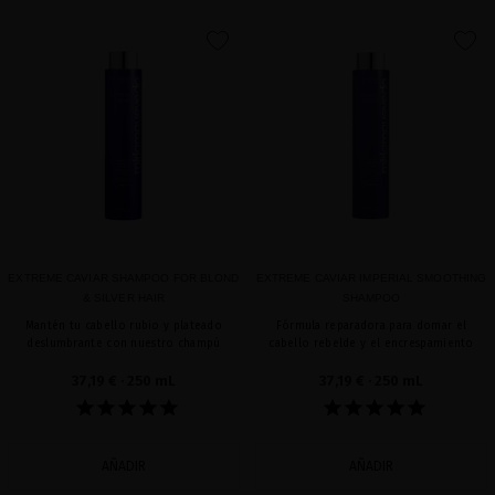
favorite
favorite
EXTREME CAVIAR SHAMPOO FOR BLOND
EXTREME CAVIAR IMPERIAL SMOOTHING
& SILVER HAIR
SHAMPOO
Mantén tu cabello rubio y plateado
Fórmula reparadora para domar el
deslumbrante con nuestro champú
cabello rebelde y el encrespamiento
37,19 €
· 250 mL
37,19 €
· 250 mL
AÑADIR
AÑADIR