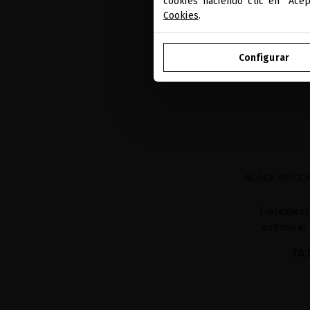
cookies haciendo clic en "Ace
Cookies
.
Configurar
BLACK BACCA
Tratamient
estimular
78,