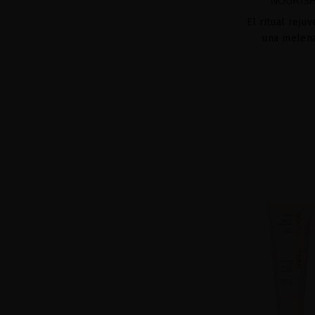
NOURISH
El ritual reju
una melena