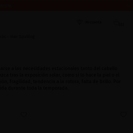
 AHORA
ORDEN DE RECEPCIÓN. ¡GRACIAS Y FELIZ VERANO!
Mi cuenta
(0)
ros
Hair Spa
Blog
arse a las necesidades estacionales tanto del cabello
 tras la exposición solar, como sí lo hace la piel o el
, fragilidad, tendencia a la rotura, falta de brillo. Por
vida durante toda la temporada.
favorite
favorite