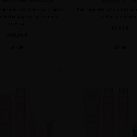
ING & LUMINOUS RITUAL
SPECIAL EDITIO
venecedor definitivo para lograr
Nutrición intensa y brillo su
 perfecta para cada evento
cabello radiante
especial
90,91 €
409,09 €
AÑADIR
AÑADIR
favorite