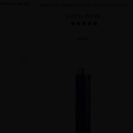
ordinario desde
cabelludo saludable y un cabello hermoso
41,32 €
· 250 mL
AÑADIR
favorite
favorite