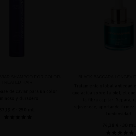
VIAR SHAMPOO FOR COLOR-
BLACK BACCARA LONGEVIT
TREATED HAIR
Tratamiento global antiedad e
ase de caviar para un color
que actúa sobre la
piel
, el
cue
uminoso y duradero
la
fibra capilar
. Repara, 
rejuvenece, aportando firmeza,
37,19 €
· 250 mL
luminosidad.
74,38 €
· 30 mL