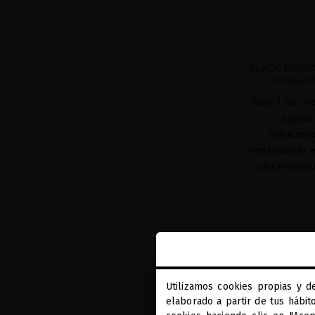
BLACK BACC
RITUAL 
Fase 1 de ch
capila
ultrainte
redensificar 
un crecimie
Utilizamos cookies propias y d
elaborado a partir de tus hábit