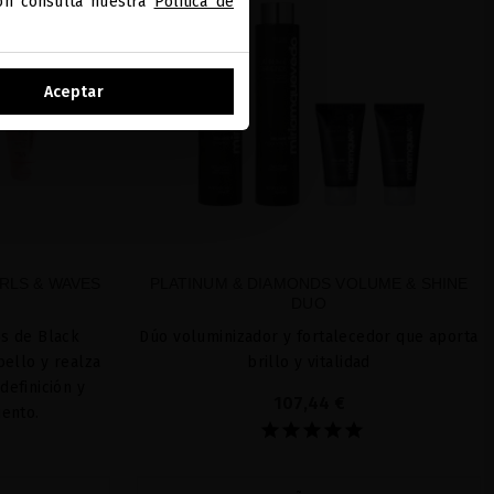
ión consulta nuestra
Política de
Aceptar
RLS & WAVES
PLATINUM & DIAMONDS VOLUME & SHINE
DUO
os de Black
Dúo voluminizador y fortalecedor que aporta
bello y realza
brillo y vitalidad
definición y
107,44 €
iento.