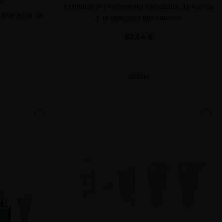
N
Estimula el crecimiento saludable, la fuerza
blime para un
y la densidad del cabello
.
82,64 €
AÑADIR
favorite
favorite