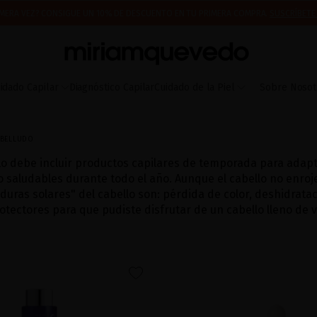
IMERA VEZ? CONSIGUE UN 10% DE DESCUENTO EN TU PRIMERA COMPRA.
SUSCRÍBETE
 A PARTIR DEL 17 DE AGOSTO EMPEZAREMOS A PREPARAR Y ENVIAR LOS PEDIDOS EN 
ÍO DE MUESTRAS DE PRODUCTO CON TODOS LOS PEDIDOS, SIN MÍNIMO DE COMPRA
idado Capilar
Diagnóstico Capilar
Cuidado de la Piel
Sobre Nosot
ABELLUDO
lo debe incluir productos capilares de temporada para adapt
aludables durante todo el año. Aunque el cabello no enrojezca
as solares" del cabello son: pérdida de color, deshidratación
tectores para que pudiste disfrutar de un cabello lleno de 
favorite