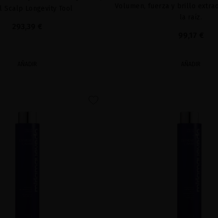
Volumen, fuerza y brillo extra
l Scalp Longevity Tool
la raíz.
293,39 €
99,17 €
AÑADIR
AÑADIR
favorite