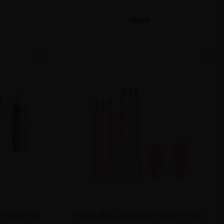
AÑADIR
favorite
favorite
ISHING OIL
BLACK BACCARA HAIR GROWTH DUO