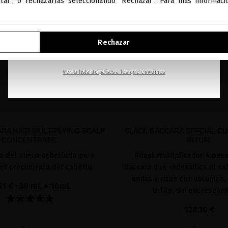
ptar", o rechazarlas seleccionando "Rechazar". Para más informac
IR A NUESTRA E-TIENDA DE ESTADOS UNIDOS
Rechazar
SEGUIR NAVEGANDO EN ESTA E-TIENDA
Ver la lista de países a los que enviamos
RA HAIR MULTIPLYING SCALP
BLACK BACCARA SPECIAL CU
CONCENTRATE
RITUAL
o del cuero cabelludo para
Ritual multiplicador 4 pas
 el crecimiento del cabello
Baccara que redensifica el ca
ondas y rizos con volumen, 
51 €
· 30 mL + 10mL
brillo, sin encrespam
128,10 €