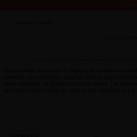
¿ES TU PR
CERRAMOS POR VACACIONES DEL 7 AL 16 DE AGOSTO.
ENV
Encuentra tu tesoro
Especial Verano
Cu
INICIO
CATALOG
PRODUCTOS DE TEMPORADA PARA CABELLO Y CUERO C
Los esenciales del verano Tu régimen de cuidado del cabel
como del cuero cabelludo, para que puedan seguir luciendo s
cuero cabelludo, no significa que no se queme. Las "quemadur
eso, hemos seleccionado los tesoros mas reparadores y pro
ORDENAR POR