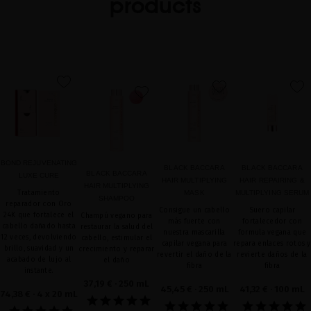
products
favorite
favorite
favorite
favorite
BOND REJUVENATING
BLACK BACCARA
BLACK BACCARA
BLACK BACCARA
LUXE CURE
HAIR MULTIPLYING
HAIR REPAIRING &
HAIR MULTIPLYING
Tratamiento
MASK
MULTIPLYING SERUM
SHAMPOO
reparador con Oro
Consigue un cabello
Suero capilar
24K que fortalece el
Champú vegano para
más fuerte con
fortalecedor con
cabello dañado hasta
restaurar la salud del
nuestra mascarilla
formula vegana que
12 veces, devolviendo
cabello, estimular el
capilar vegana para
repara enlaces rotos y
brillo, suavidad y un
crecimiento y reparar
revertir el daño de la
revierte daños de la
acabado de lujo al
el daño
fibra
fibra
instante.
37,19 €
· 250 mL
45,45 €
· 250 mL
41,32 €
· 100 mL
74,38 €
· 4 x 20 mL