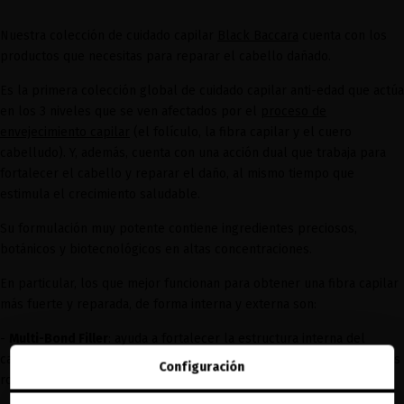
Nuestra colección de cuidado capilar
Black Baccara
cuenta con los
productos que necesitas para reparar el cabello dañado.
Es la primera colección global de cuidado capilar anti-edad que actúa
en los 3 niveles que se ven afectados por el
proceso de
envejecimiento capilar
(el folículo, la fibra capilar y el cuero
cabelludo). Y, además, cuenta con una acción dual que trabaja para
fortalecer el cabello y reparar el daño, al mismo tiempo que
estimula el crecimiento saludable.
Su formulación muy potente contiene ingredientes preciosos,
botánicos y biotecnológicos en altas concentraciones.
En particular, los que mejor funcionan para obtener una fibra capilar
más fuerte y reparada, de forma interna y externa son:
-
Multi-Bond Filler
: ayuda a fortalecer la estructura interna del
cabello y lo devuelve a su estado virgen original. Repara los enlaces
Configuración
rotos dañados por el envejecimiento y crea nuevos enlaces.