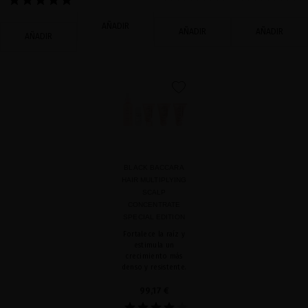
AÑADIR
AÑADIR
AÑADIR
AÑADIR
favorite
BLACK BACCARA
HAIR MULTIPLYING
SCALP
CONCENTRATE
SPECIAL EDITION
Fortalece la raíz y
estimula un
crecimiento más
denso y resistente.
99,17 €