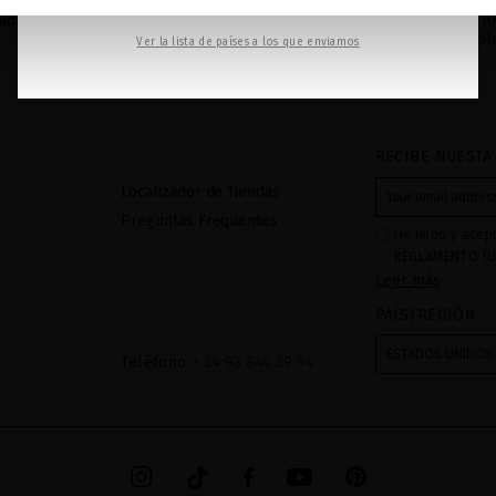
CAPILAR
ONLINE
ada
Suscríbete a nuestra
A
Realiza nuestro test en linea
newsletter y consigue -10%
pl
Ver la lista de países a los que enviamos
para descubrir la edad real
en tu primera compra
de tu cabello
RECIBE NUESTA
Localizador de Tiendas
Preguntas Frequentes
He leído y acep
REGLAMENTO (U
Leer más
27 de abril de 2
respecta al trat
PAÍS/REGIÓN
datos: Sus dato
recibidas a tra
ESTADOS UNIDOS
Teléfono
+ 34 93 844 39 94
mediante sus tr
tratamiento de 
checkbox. No se
acceder, rectifc
explica en la in
en el
AVISO LEG