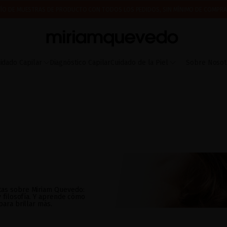
ÍO DE MUESTRAS DE PRODUCTO CON TODOS LOS PEDIDOS, SIN MÍNIMO DE COMPRA
 A PARTIR DEL 17 DE AGOSTO EMPEZAREMOS A PREPARAR Y ENVIAR LOS PEDIDOS EN 
IMERA VEZ? CONSIGUE UN 10% DE DESCUENTO EN TU PRIMERA COMPRA.
SUSCRÍBETE
idado Capilar
Diagnóstico Capilar
Cuidado de la Piel
Sobre Nosot
tas sobre Miriam Quevedo:
y filosofía. Y aprende cómo
para brillar más.