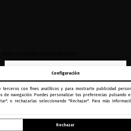
?
 MARCA DE CUIDADO CAPILAR ANTIEDAD?
close
Configuración
Te damos la bienvenida a
miriamquevedo.com
e terceros con fines analíticos y para mostrarte publicidad person
Estás navegando en la tienda internacional.
os de navegación. Puedes personalizar tus preferencias pulsando en
ptar", o rechazarlas seleccionando "Rechazar". Para más informac
IR A NUESTRA E-TIENDA DE ESTADOS UNIDOS
Rechazar
BENEFICIOS MQ
DIAGNÓSTICO
SEGUIR NAVEGANDO EN ESTA E-TIENDA