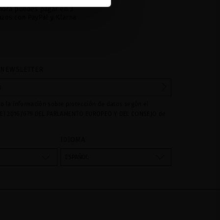
hora puedes pagar en 3
azos con PayPal y Klarna
 NEWSLETTER
to la información sobre protección de datos según el
E) 2016/679 DEL PARLAMENTO EUROPEO Y DEL CONSEJO de
016 relativo a la protección de las personas físicas en lo que
amiento de datos personales y a la libre circulación de estos
IDIOMA
s son utilizados para gestionar las consultas e incidencias
vés del formulario de contacto incorporado en nuestra web,
ESPAÑOL
atamiento como "
". La base legal para el
Formulario web
su datos es su consentimiento a través de la aceptación del
 cederán datos a terceros, salvo obligación legal. Podrá
ar y suprimir los datos así como otros derechos,tal y como se
formación adicional. La información adicional la encontrará
AL
de nuestra página web.