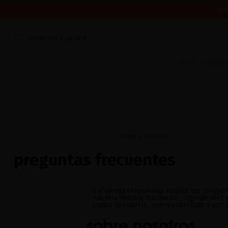
ENV
CERRAMOS POR VACACIONES DEL 7 AL 16 DE AGOSTO.
¿ES TU PR
Encuentra tu tesoro
Especial Verano
Cu
INICIO
PREGUNTAS FRECUENTES
SOBRE NOSOTROS
preguntas frecuentes
Encuentra respuestas a todas tus pregun
nuestra historia, productos, ingredientes 
cuidar tu cabello, cuero cabelludo y piel 
sobre nosotros