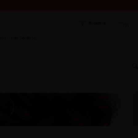
ORDEN DE RECEPCIÓN. ¡GRACIAS Y FELIZ VERANO!
 AHORA
Mi cuenta
(0)
ros
Hair Spa
Blog