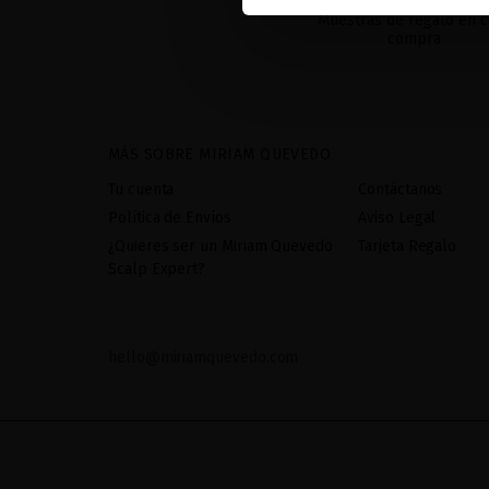
PRECIOSOS
Muestras de regalo en c
compra
MÁS SOBRE MIRIAM QUEVEDO
Tu cuenta
Contáctanos
Política de Envíos
Aviso Legal
¿Quieres ser un Miriam Quevedo
Tarjeta Regalo
Scalp Expert?
hello@miriamquevedo.com