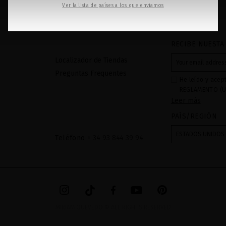
de tu cabello
Ver la lista de países a los que enviamos
RECIBE NUESTA
Localizador de Tiendas
Preguntas Frequentes
He leído y acep
REGLAMENTO (U
Leer más
27 de abril de 2
respecta al trat
PAÍS/REGIÓN
datos: Sus dato
recibidas a tra
ESTADOS UNIDOS
Teléfono
+ 34 93 844 39 94
mediante sus tr
tratamiento de 
checkbox. No se
acceder, rectifc
explica en la in
en el
AVISO LEG
MIRIAM QUEVEDO © ALL RIGHTS RESERVED