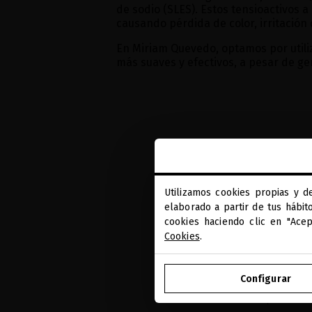
de sodio (SLES). Estos tensioactivos 
causando pérdida de color, irritación
En Miriam Quevedo, optamos por utiliza
más suaves y efectivos, a pesar de 
Utilizamos cookies propias y d
elaborado a partir de tus hábit
cookies haciendo clic en "Ace
Cookies
.
REGALOS
PRECIOSOS
Configurar
Muestras de regalo en c
compra