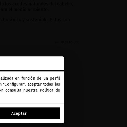
 los aceites naturales del cabello,
para el medio ambiente.
n botánico y sostenible. Estos son
BACK TO LIST
alizada en función de un perfil
 "Configurar", aceptar todas las
ión consulta nuestra
Política de
PAGO SEGURO
Aceptar
hora puedes pagar en 3
azos con PayPal y Klarna