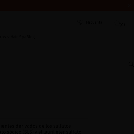
ORDEN DE RECEPCIÓN. ¡GRACIAS Y FELIZ VERANO!
 AHORA
Mi cuenta
(0)
ros
Hair Spa
Blog
dientes derivados de los sulfatos
 sódico (SLS) y el lauril éter sulfato