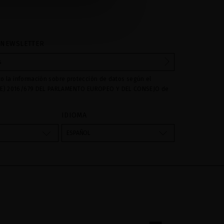
 NEWSLETTER
to la información sobre protección de datos según el
E) 2016/679 DEL PARLAMENTO EUROPEO Y DEL CONSEJO de
016 relativo a la protección de las personas físicas en lo que
amiento de datos personales y a la libre circulación de estos
IDIOMA
s son utilizados para gestionar las consultas e incidencias
vés del formulario de contacto incorporado en nuestra web,
ESPAÑOL
atamiento como "
". La base legal para el
Formulario web
su datos es su consentimiento a través de la aceptación del
 cederán datos a terceros, salvo obligación legal. Podrá
ar y suprimir los datos así como otros derechos,tal y como se
formación adicional. La información adicional la encontrará
AL
de nuestra página web.