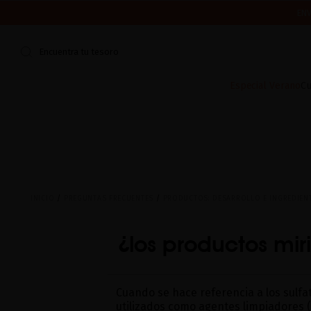
ENV
CERRAMOS POR VACACIONES DEL 7 AL 16 DE AGOSTO.
¿ES TU PR
Encuentra tu tesoro
Especial Verano
Cu
INICIO
PREGUNTAS FRECUENTES
PRODUCTOS: DESARROLLO E INGREDIEN
¿los productos mir
Cuando se hace referencia a los sulfat
utilizados como agentes limpiadores (t