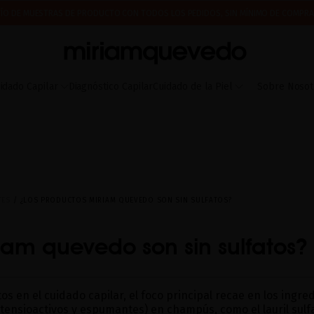
ÍO DE MUESTRAS DE PRODUCTO CON TODOS LOS PEDIDOS, SIN MÍNIMO DE COMPRA
 A PARTIR DEL 17 DE AGOSTO EMPEZAREMOS A PREPARAR Y ENVIAR LOS PEDIDOS EN 
IMERA VEZ? CONSIGUE UN 10% DE DESCUENTO EN TU PRIMERA COMPRA.
SUSCRÍBETE
idado Capilar
Diagnóstico Capilar
Cuidado de la Piel
Sobre Nosot
TES
¿LOS PRODUCTOS MIRIAM QUEVEDO SON SIN SULFATOS?
iam quevedo son sin sulfatos?
os en el cuidado capilar, el foco principal recae en los ingre
ensioactivos y espumantes) en champús, como el lauril sulfato