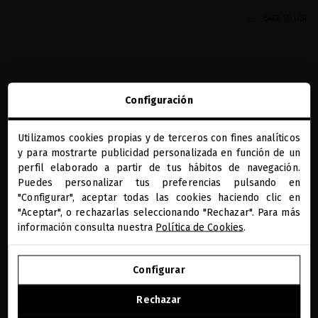
BACK TO LIST
Configuración
Utilizamos cookies propias y de terceros con fines analíticos
REGALOS PRECIOSOS
BENEFICIOS MQ
DIAGNÓSTICO CAPILAR
PAGO SEGURO
close
ONLINE
y para mostrarte publicidad personalizada en función de un
Te damos la bienvenida a
miriamquevedo.com
perfil elaborado a partir de tus hábitos de navegación.
RECIBE NUESTA NEWSLETTER
Puedes personalizar tus preferencias pulsando en
"Configurar", aceptar todas las cookies haciendo clic en
Estás navegando en la tienda internacional.
"Aceptar", o rechazarlas seleccionando "Rechazar". Para más
información consulta nuestra
Política de Cookies
.
He leído y acepto la información sobre protección de datos según
el REGLAMENTO (UE) 2016/679 DEL PARLAMENTO EUROPEO Y DEL
IR A NUESTRA E-TIENDA DE ESTADOS UNIDOS
Leer más
CONSEJO de 27 de abril de 2016 relativo a la protección de las
Configurar
personas físicas en lo que respecta al tratamiento de datos
personales y a la libre circulación de estos datos: Sus datos son
SEGUIR NAVEGANDO EN ESTA E-TIENDA
PAÍS/REGIÓN
IDIOMA
Rechazar
utilizados para gestionar las consultas e incidencias recibidas a
través del formulario de contacto incorporado en nuestra web,
ESTADOS UNIDOS
ESPAÑOL