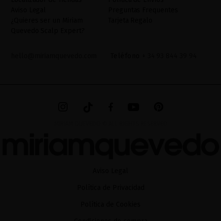
adicional. La información adicional la encontrará en el
AVISO
Aviso Legal
Preguntas Frequentes
LEGAL
de nuestra página web.
¿Quieres ser un Miriam
Tarjeta Regalo
Quevedo Scalp Expert?
hello@miriamquevedo.com
Teléfono
+ 34 93 844 39 94
MIRIAM QUEVEDO © ALL RIGHTS RESERVED
Aviso Legal
Política de Privacidad
Política de Cookies