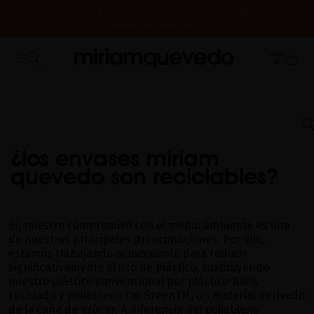
ENVÍO DE MUESTRAS DE PRODUCTO CON TODOS LOS PEDIDOS, SIN
MÍNIMO DE COMPRA
¿ES TU PRIMERA VEZ? CONSIGUE UN 10% DE DESCUENTO EN TU
CERRAMOS POR VACACIONES DEL 7 AL 16 DE AGOSTO. A PARTIR DEL
PRIMERA COMPRA.
SUSCRÍBETE AHORA
17 DE AGOSTO EMPEZAREMOS A PREPARAR Y ENVIAR LOS PEDIDOS EN
ORDEN DE RECEPCIÓN. ¡GRACIAS Y FELIZ VERANO!
INICIO
PREGUNTAS FRECUENTES
PRODUCTOS: DESARROLLO E INGREDIENTES
¿LOS ENVASES MIRIAM QUEVEDO SON RECICLABLES?
¿los envases miriam
quevedo son reciclables?
Sí, nuestro compromiso con el medio ambiente es una
de nuestras principales preocupaciones. Por ello,
estamos trabajando activamente para reducir
significativamente el uso de plástico, sustituyendo
nuestro plástico convencional por plástico 100%
reciclado y polietileno I'm GreenTM, un material derivado
de la caña de azúcar. A diferencia del polietileno