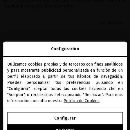
emplea biotecnología avanzada.
BACK TO LIST
Configuración
Utilizamos cookies propias y de terceros con fines analíticos
close
y para mostrarte publicidad personalizada en función de un
Te damos la bienvenida a
REGALOS PRECIOSOS
BENEFICIOS MQ
DIAGNÓSTICO CAPILAR
PAGO SEGURO
miriamquevedo.com
perfil elaborado a partir de tus hábitos de navegación.
ONLINE
Puedes personalizar tus preferencias pulsando en
"Configurar", aceptar todas las cookies haciendo clic en
Estás navegando en la tienda internacional.
RECIBE NUESTA NEWSLETTER
"Aceptar", o rechazarlas seleccionando "Rechazar". Para más
información consulta nuestra
Política de Cookies
.
He leído y acepto la información sobre protección de datos según
IR A NUESTRA E-TIENDA DE ESTADOS UNIDOS
el REGLAMENTO (UE) 2016/679 DEL PARLAMENTO EUROPEO Y DEL
Configurar
Leer más
CONSEJO de 27 de abril de 2016 relativo a la protección de las
SEGUIR NAVEGANDO EN ESTA E-TIENDA
personas físicas en lo que respecta al tratamiento de datos