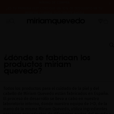
MÍNIMO DE COMPRA
¿ES TU PRIMERA VEZ? CONSIGUE UN 10% DE DESCUENTO EN TU
PRIMERA COMPRA.
SUSCRÍBETE AHORA
CERRAMOS POR VACACIONES DEL 7 AL 16 DE AGOSTO. A PARTIR DEL
17 DE AGOSTO EMPEZAREMOS A PREPARAR Y ENVIAR LOS PEDIDOS EN
ORDEN DE RECEPCIÓN. ¡GRACIAS Y FELIZ VERANO!
INICIO
PREGUNTAS FRECUENTES
PRODUCTOS: DESARROLLO E INGREDIENTES
¿DÓNDE SE FABRICAN LOS PRODUCTOS MIRIAM QUEVEDO?
¿dónde se fabrican los
productos miriam
quevedo?
Todos los productos para el cuidado de la piel y del
cabello de Miriam Quevedo están fabricados en España.
El proceso de desarrollo se lleva a cabo en nuestro
laboratorio interno, donde nuestro equipo de I+D, de la
mano de la misma Miriam Quevedo, utiliza ingredientes
preciosos procedentes de diferentes partes del mundo y