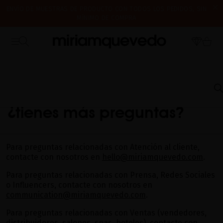
ENVÍO DE MUESTRAS DE PRODUCTO CON TODOS LOS PEDIDOS, SIN
MÍNIMO DE COMPRA
¿ES TU PRIMERA VEZ? CONSIGUE UN 10% DE DESCUENTO EN TU
CERRAMOS POR VACACIONES DEL 7 AL 16 DE AGOSTO. A PARTIR DEL
PRIMERA COMPRA.
SUSCRÍBETE AHORA
17 DE AGOSTO EMPEZAREMOS A PREPARAR Y ENVIAR LOS PEDIDOS EN
ORDEN DE RECEPCIÓN. ¡GRACIAS Y FELIZ VERANO!
INICIO
PREGUNTAS FRECUENTES
OTRAS PREGUNTAS
¿TIENES MÁS
PREGUNTAS?
¿tienes más preguntas?
Para preguntas relacionadas con Atención al cliente,
contacte con nosotros en
hello@miriamquevedo.com
.
Para preguntas relacionadas con Prensa, Redes Sociales
o Influencers, contacte con nosotros en
communication@miriamquevedo.com
.
Para preguntas relacionadas con Ventas (vendedores,
distribuidores, salones, spas, hoteles), contacte con