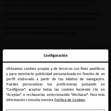
nosotros en
commercial@miriamquevedo.com
.
Para preguntas relacionadas con Recursos Humanos,
contacte con nosotros en
hr@miriamquevedo.com
.
Para cualquier otro tipo de pregunta, contacte con
nosotros en
hello@miriamquevedo.com
.
BACK TO LIST
Configuración
Utilizamos cookies propias y de terceros con fines analíticos
close
y para mostrarte publicidad personalizada en función de un
Te damos la bienvenida a
miriamquevedo.com
perfil elaborado a partir de tus hábitos de navegación.
Puedes personalizar tus preferencias pulsando en
"Configurar", aceptar todas las cookies haciendo clic en
Estás navegando en la tienda internacional.
REGALOS PRECIOSOS
BENEFICIOS MQ
DIAGNÓSTICO CAPILAR
PAGO SEGURO
ONLINE
"Aceptar", o rechazarlas seleccionando "Rechazar". Para más
información consulta nuestra
Política de Cookies
.
RECIBE NUESTA NEWSLETTER
IR A NUESTRA E-TIENDA DE ESTADOS UNIDOS