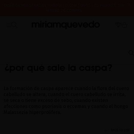
ENVÍO DE MUESTRAS DE PRODUCTO CON TODOS LOS PEDIDOS, SIN
MÍNIMO DE COMPRA
¿ES TU PRIMERA VEZ? CONSIGUE UN 10% DE DESCUENTO EN TU
CERRAMOS POR VACACIONES DEL 7 AL 16 DE AGOSTO. A PARTIR DEL
PRIMERA COMPRA.
SUSCRÍBETE AHORA
17 DE AGOSTO EMPEZAREMOS A PREPARAR Y ENVIAR LOS PEDIDOS EN
ORDEN DE RECEPCIÓN. ¡GRACIAS Y FELIZ VERANO!
INICIO
PREGUNTAS FRECUENTES
ENVEJECIMIENTO CAPILAR
¿POR QUÉ SALE
LA CASPA?
¿por qué sale la caspa?
La formación de caspa aparece cuando la flora del cuero
cabelludo se altera, cuando el cuero cabelludo se irrita,
se seca o tiene exceso de sebo, cuando existen
afecciones como psoriasis o eccemas y cuando el hongo
Malassezia hiperprolifera.
BACK TO LIST